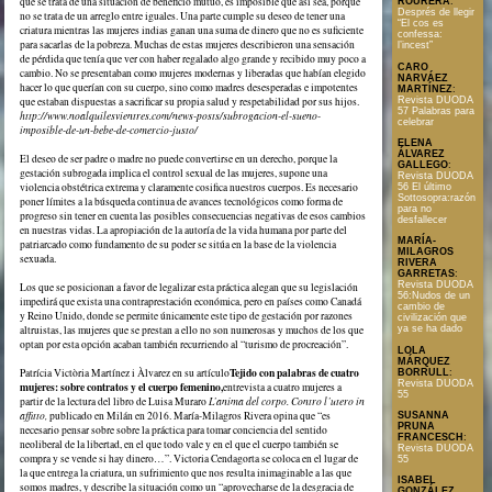
que se trata de una situación de beneficio mutuo, es imposible que así sea, porque
ROURERA
:
Després de llegir
no se trata de un arreglo entre iguales. Una parte cumple su deseo de tener una
“El cos es
criatura mientras las mujeres indias ganan una suma de dinero que no es suficiente
confessa:
para sacarlas de la pobreza. Muchas de estas mujeres describieron una sensación
l’incest”
de pérdida que tenía que ver con haber regalado algo grande y recibido muy poco a
CARO
cambio. No se presentaban como mujeres modernas y liberadas que habían elegido
NARVÁEZ
hacer lo que querían con su cuerpo, sino como madres desesperadas e impotentes
MARTÍNEZ
:
Revista DUODA
que estaban dispuestas a sacrificar su propia salud y respetabilidad por sus hijos.
57 Palabras para
http://www.noalquilesvientres.com/news-posts/subrogacion-el-sueno-
celebrar
imposible-de-un-bebe-de-comercio-justo/
ELENA
ÁLVAREZ
El deseo de ser padre o madre no puede convertirse en un derecho, porque la
GALLEGO
:
gestación subrogada implica el control sexual de las mujeres, supone una
Revista DUODA
violencia obstétrica extrema y claramente cosifica nuestros cuerpos. Es necesario
56 El último
Sottosopra:razón
poner límites a la búsqueda continua de avances tecnológicos como forma de
para no
progreso sin tener en cuenta las posibles consecuencias negativas de esos cambios
desfallecer
en nuestras vidas. La apropiación de la autoría de la vida humana por parte del
MARÍA-
patriarcado como fundamento de su poder se sitúa en la base de la violencia
MILAGROS
sexuada.
RIVERA
GARRETAS
:
Revista DUODA
Los que se posicionan a favor de legalizar esta práctica alegan que su legislación
56:Nudos de un
impedirá que exista una contraprestación económica, pero en países como Canadá
cambio de
y Reino Unido, donde se permite únicamente este tipo de gestación por razones
civilización que
altruistas, las mujeres que se prestan a ello no son numerosas y muchos de los que
ya se ha dado
optan por esta opción acaban también recurriendo al “turismo de procreación”.
LOLA
MÁRQUEZ
Tejido con palabras de cuatro
Patrícia Victòria Martínez i Àlvarez en su artículo
BORRULL
:
Revista DUODA
mujeres: sobre contratos y el cuerpo femenino,
entrevista a cuatro mujeres a
55
partir de la lectura del libro de Luisa Muraro
L’anima del corpo. Contro l’utero in
affitto,
publicado en Milán en 2016. María-Milagros Rivera opina que “es
SUSANNA
PRUNA
necesario pensar sobre sobre la práctica para tomar conciencia del sentido
FRANCESCH
:
neoliberal de la libertad, en el que todo vale y en el que el cuerpo también se
Revista DUODA
compra y se vende si hay dinero…”. Victoria Cendagorta se coloca en el lugar de
55
la que entrega la criatura, un sufrimiento que nos resulta inimaginable a las que
ISABEL
somos madres, y describe la situación como un “aprovecharse de la desgracia de
GONZÁLEZ