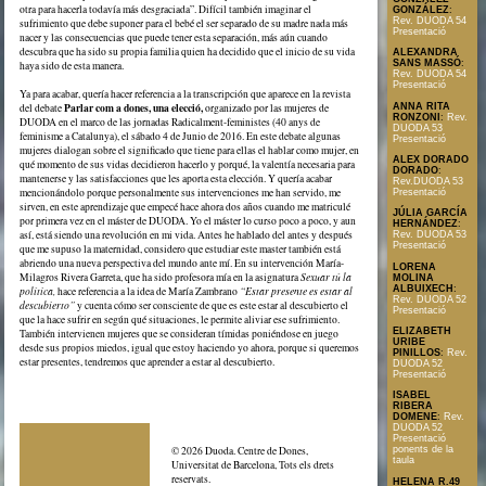
otra para hacerla todavía más desgraciada”. Difícil también imaginar el
GONZÁLEZ
:
Rev. DUODA 54
sufrimiento que debe suponer para el bebé el ser separado de su madre nada más
Presentació
nacer y las consecuencias que puede tener esta separación, más aún cuando
descubra que ha sido su propia familia quien ha decidido que el inicio de su vida
ALEXANDRA
SANS MASSÓ
:
haya sido de esta manera.
Rev. DUODA 54
Presentació
Ya para acabar, quería hacer referencia a la transcripción que aparece en la revista
Parlar com a dones, una elecció,
ANNA RITA
del debate
organizado por las mujeres de
RONZONI
:
Rev.
DUODA en el marco de las jornadas Radicalment-feministes (40 anys de
DUODA 53
feminisme a Catalunya), el sábado 4 de Junio de 2016. En este debate algunas
Presentació
mujeres dialogan sobre el significado que tiene para ellas el hablar como mujer, en
ALEX DORADO
qué momento de sus vidas decidieron hacerlo y porqué, la valentía necesaria para
DORADO
:
mantenerse y las satisfacciones que les aporta esta elección. Y quería acabar
Rev.DUODA 53
mencionándolo porque personalmente sus intervenciones me han servido, me
Presentació
sirven, en este aprendizaje que empecé hace ahora dos años cuando me matriculé
JÚLIA GARCÍA
por primera vez en el máster de DUODA. Yo el máster lo curso poco a poco, y aun
HERNÁNDEZ
:
así, está siendo una revolución en mi vida. Antes he hablado del antes y después
Rev. DUODA 53
Presentació
que me supuso la maternidad, considero que estudiar este master también está
abriendo una nueva perspectiva del mundo ante mí. En su intervención María-
LORENA
Milagros Rivera Garreta, que ha sido profesora mía en la asignatura
Sexuar tú la
MOLINA
ALBUIXECH
:
política,
hace referencia a la idea de María Zambrano
“Estar presente es estar al
Rev. DUODA 52
descubierto”
y cuenta cómo ser consciente de que es este estar al descubierto el
Presentació
que la hace sufrir en según qué situaciones, le permite aliviar ese sufrimiento.
ELIZABETH
También intervienen mujeres que se consideran tímidas poniéndose en juego
URIBE
desde sus propios miedos, igual que estoy haciendo yo ahora, porque si queremos
PINILLOS
:
Rev.
estar presentes, tendremos que aprender a estar al descubierto.
DUODA 52
Presentació
ISABEL
RIBERA
DOMENE
:
Rev.
DUODA 52
Presentació
ponents de la
© 2026 Duoda. Centre de Dones,
taula
Universitat de Barcelona, Tots els drets
reservats.
HELENA R.49