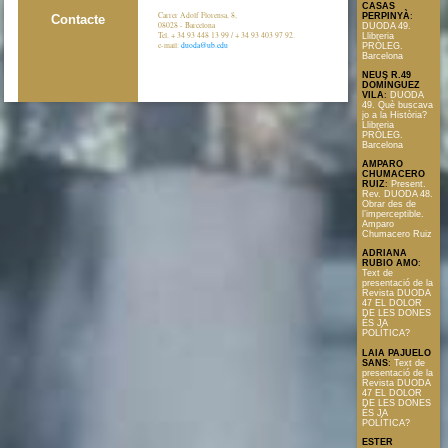
CASAS
Carrer Adolf Florensa, 8,
PERPINYÀ
:
Contacte
08028 - Barcelona
DUODA 49.
Tel. + 34 93 448 13 99 / + 34 93 403 97 92.
Llibreria
e-mail:
duoda@ub.edu
PRÒLEG.
Barcelona
NEUS R.49
DOMÍNGUEZ
VILA
:
DUODA
49. Què buscava
jo a la Història?
Llibreria
PRÒLEG.
Barcelona
AMPARO
CHUMACERO
RUIZ
:
Present.
Rev. DUODA 48.
Obrar des de
l’imperceptible.
Amparo
Chumacero Ruiz
ADRIANA
RUBIO AMO
:
Text de
presentació de la
Revista DUODA
47 EL DOLOR
DE LES DONES
ÉS JA
POLÍTICA?
LAIA PAJUELO
SANS
:
Text de
presentació de la
Revista DUODA
47 EL DOLOR
DE LES DONES
ÉS JA
POLÍTICA?
ESTER