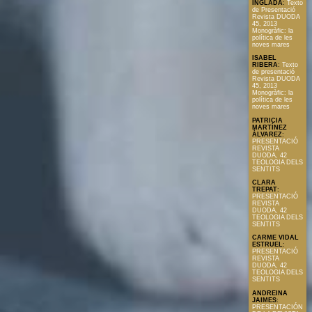
INGLADA
:
Texto
de Presentació
Revista DUODA
45, 2013
Monogràfic: la
política de les
noves mares
ISABEL
RIBERA
:
Texto
de presentació
Revista DUODA
45, 2013
Monogràfic: la
política de les
noves mares
PATRICIA
MARTÍNEZ
ÀLVAREZ
:
PRESENTACIÓ
REVISTA
DUODA, 42
TEOLOGIA DELS
SENTITS
CLARA
TREPAT
:
PRESENTACIÓ
REVISTA
DUODA, 42
TEOLOGIA DELS
SENTITS
CARME VIDAL
ESTRUEL
:
PRESENTACIÓ
REVISTA
DUODA, 42
TEOLOGIA DELS
SENTITS
ANDREINA
JAIMES
:
PRESENTACIÓN