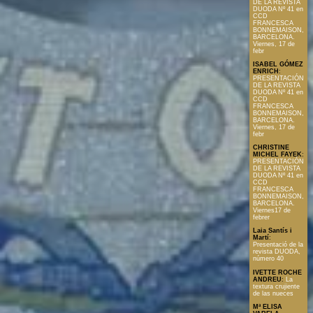
DE LA REVISTA
DUODA Nº 41 en
CCD
FRANCESCA
BONNEMAISON,
BARCELONA.
Viernes, 17 de
febr
ISABEL GÓMEZ
ENRICH
:
PRESENTACIÓN
DE LA REVISTA
DUODA Nº 41 en
CCD
FRANCESCA
BONNEMAISON,
BARCELONA.
Viernes, 17 de
febr
CHRISTINE
MICHEL FAYEK
:
PRESENTACIÓN
DE LA REVISTA
DUODA Nº 41 en
CCD
FRANCESCA
BONNEMAISON,
BARCELONA.
Viernes17 de
febrer
Laia Santís i
Martí
:
Presentació de la
revista DUODA,
número 40
IVETTE ROCHE
ANDREU
:
La
textura crujiente
de las nueces
Mª ELISA