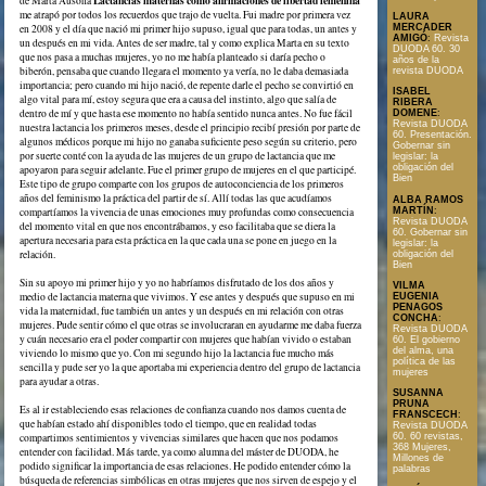
Lactancias maternas como afirmaciones de libertad femenina
de Marta Ausona
me atrapó por todos los recuerdos que trajo de vuelta. Fui madre por primera vez
LAURA
MERCADER
en 2008 y el día que nació mi primer hijo supuso, igual que para todas, un antes y
AMIGÓ
:
Revista
un después en mi vida. Antes de ser madre, tal y como explica Marta en su texto
DUODA 60. 30
que nos pasa a muchas mujeres, yo no me había planteado si daría pecho o
años de la
biberón, pensaba que cuando llegara el momento ya vería, no le daba demasiada
revista DUODA
importancia; pero cuando mi hijo nació, de repente darle el pecho se convirtió en
ISABEL
algo vital para mí, estoy segura que era a causa del instinto, algo que salía de
RIBERA
dentro de mí y que hasta ese momento no había sentido nunca antes. No fue fácil
DOMENE
:
Revista DUODA
nuestra lactancia los primeros meses, desde el principio recibí presión por parte de
60. Presentación.
algunos médicos porque mi hijo no ganaba suficiente peso según su criterio, pero
Gobernar sin
por suerte conté con la ayuda de las mujeres de un grupo de lactancia que me
legislar: la
obligación del
apoyaron para seguir adelante. Fue el primer grupo de mujeres en el que participé.
Bien
Este tipo de grupo comparte con los grupos de autoconciencia de los primeros
años del feminismo la práctica del partir de sí. Allí todas las que acudíamos
ALBA RAMOS
MARTÍN
:
compartíamos la vivencia de unas emociones muy profundas como consecuencia
Revista DUODA
del momento vital en que nos encontrábamos, y eso facilitaba que se diera la
60. Gobernar sin
apertura necesaria para esta práctica en la que cada una se pone en juego en la
legislar: la
relación.
obligación del
Bien
Sin su apoyo mi primer hijo y yo no habríamos disfrutado de los dos años y
VILMA
medio de lactancia materna que vivimos. Y ese antes y después que supuso en mi
EUGENIA
PENAGOS
vida la maternidad, fue también un antes y un después en mi relación con otras
CONCHA
:
mujeres. Pude sentir cómo el que otras se involucraran en ayudarme me daba fuerza
Revista DUODA
y cuán necesario era el poder compartir con mujeres que habían vivido o estaban
60. El gobierno
del alma, una
viviendo lo mismo que yo. Con mi segundo hijo la lactancia fue mucho más
política de las
sencilla y pude ser yo la que aportaba mi experiencia dentro del grupo de lactancia
mujeres
para ayudar a otras.
SUSANNA
PRUNA
Es al ir estableciendo esas relaciones de confianza cuando nos damos cuenta de
FRANSCECH
:
que habían estado ahí disponibles todo el tiempo, que en realidad todas
Revista DUODA
compartimos sentimientos y vivencias similares que hacen que nos podamos
60. 60 revistas,
368 Mujeres,
entender con facilidad. Más tarde, ya como alumna del máster de DUODA, he
Millones de
podido significar la importancia de esas relaciones. He podido entender cómo la
palabras
búsqueda de referencias simbólicas en otras mujeres que nos sirven de espejo y el