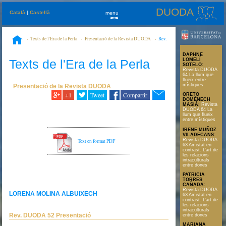
DUODA
Català
|
Castellà
menu
»
Texts de l'Era de la Perla
Presentació de la Revista DUODA
Rev.
DUODA 52 Presentació
DAPHNE
Texts de l'Era de la Perla
LOMELÍ
SOTELO
:
Revista DUODA
64 La llum que
flueix entre
místiques
Presentació de la Revista DUODA
+1
Tweet
Compartir
ORETO
DOMÉNECH
MASIÀ
:
Revista
DUODA 64 La
llum que flueix
entre místiques
IRENE MUÑOZ
VILADECANS
:
Revista DUODA
Text en format PDF
63 Amistat en
contrast. L’art de
les relacions
intraculturals
entre dones
PATRICIA
TORRES
CAÑADA
:
Revista DUODA
LORENA MOLINA ALBUIXECH
63 Amistat en
contrast. L’art de
les relacions
intraculturals
Rev. DUODA 52 Presentació
entre dones
MARIANA