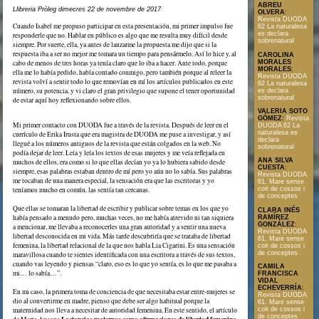
ABREU
Llibreria Pròleg dimecres 22 de novembre de 2017
OLVERA
:
Revista DUODA
Cuando Isabel me propuso participar en esta presentación, mi primer impulso fue
62 La naturalesa
es declara
responderle que no. Hablar en público es algo que me resulta muy difícil desde
sobrenatural
siempre. Por suerte, ella, ya antes de lanzarme la propuesta me dijo que si la
respuesta iba a ser no mejor me tomara un tiempo para pensármelo. Así lo hice y, al
CAROLINA
cabo de menos de tres horas ya tenía claro que lo iba a hacer. Ante todo, porque
MORALES
MORALES
:
ella me lo había pedido, había contado conmigo, pero también porque al releer la
Revista DUODA
revista volví a sentir todo lo que removían en mí los artículos publicados en este
62 La naturalesa
número, su potencia, y vi claro el gran privilegio que supone el tener oportunidad
es declara
sobrenatural
de estar aquí hoy reflexionando sobre ellos.
VALERIA SOTO
GÓMEZ
:
Revista
Mi primer contacto con DUODA fue a través de la revista. Después de leer en el
DUODA 62 La
naturalesa es
currículo de Erika Irusta que era magistra de DUODA me puse a investigar, y así
declara
llegué a los números antiguos de la revista que están colgados en la web. No
sobrenatural
podía dejar de leer. Leía y leía los textos de esas mujeres y me veía reflejada en
ANA SILVA
muchos de ellos, era como si lo que ellas decían yo ya lo hubiera sabido desde
CUESTA
:
siempre, esas palabras estaban dentro de mí pero yo aún no lo sabía. Sus palabras
Revista DUODA
me tocaban de una manera especial, la sensación era que las escritoras y yo
61. Mare sense
teníamos mucho en común, las sentía tan cercanas.
coit de cossos i
de conceptes
Que ellas se tomaran la libertad de escribir y publicar sobre temas en los que yo
CLARA INÉS
había pensado a menudo pero, muchas veces, no me había atrevido ni tan siquiera
RAMÍREZ
GONZÁLEZ
:
a mencionar, me llevaba a reconocerles una gran autoridad y a sentir una nueva
Revista DUODA
libertad desconocida en mi vida. Más tarde descubriría que se trataba de libertad
61. Mare sense
femenina, la libertad relacional de la que nos habla Lia Cigarini. Es una sensación
coit de cossos i
de conceptes
maravillosa cuando te sientes identificada con una escritora a través de sus textos,
cuando vas leyendo y piensas “claro, eso es lo que yo sentía, es lo que me pasaba a
CAMILA
mi… lo sabía…”.
FRANCISCA
VIDAL
ECHEVERRÍA
:
En mi caso, la primera toma de conciencia de que necesitaba estar entre-mujeres se
Revista DUODA
dio al convertirme en madre, pienso que debe ser algo habitual porque la
61. Mare sense
coit de cossos i
maternidad nos lleva a necesitar de autoridad femenina. En este sentido, el artículo
de conceptes