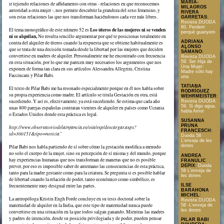
MARÍA-
ir tejiendo relaciones de affidamento con otras - relaciones en que reconocemos
MILAGROS
autoridad a otra mujer -, nos permite descubrir la grandeza del sexo femenino, y
RIVERA
son estas relaciones las que nos transforman haciéndonos cada vez más libres.
GARRETAS
:
Revista DUODA
60. Perdem
Los úteros de las mujeres ni se venden
El tema monográfico de este número 52 es
perquè guanyem
ni se alquilan,
No resulta sencillo argumentar por qué te posicionas totalmente en
ADRIANA
contra del alquiler de úteros cuando la respuesta que se obtiene habitualmente es
ALONSO
que se trata de una decisión tomada desde la libertad por las mujeres que deciden
SÁMANO
:
convertirse en madres de alquiler. Personalmente me he encontrado con frecuencia
Revista DUODA
59. Ser Hija de
en esta situación, por lo que me parecen muy necesarios los argumentos que nos
Una Mujer:
exponen de forma tan clara en sus artículos Alessandra Allegrini, Cristina
Madre sólo hay
Faccincani y Pilar Babi.
una
TATIANA
El texto de Pilar Babi me ha resonado especialmente porque en él nos habla sobre
RODRÍGUEZ
su propia experiencia como madre. El artículo se titula Gestación en otra, está
WEHRMEISTER
:
sucediendo. Y así es, efectivamente, ya está sucediendo. Se estima que cada año
Revista DUODA
59. Si digo agua,
unas 800 parejas españolas contratan vientres de alquiler en países como Ucrania
habla Amor
o Estados Unidos donde esta práctica es legal.
SUSANNA
PRUNA
http://www.observatoriodelainfancia.es/oia/esp/descargar.aspx?
FRANCESCH
:
id=300151&tipo=noticia”
Duoda 58
L'enveja de les
dones
Pilar Babi nos habla partiendo de sí sobre cómo la gestación modifica a menudo
no solo el cuerpo de la mujer, sino su percepción de sí misma y del mundo, porque
ANDREA
hay experiencias humanas que nos transforman de maneras que no es posible
FRANULIC
DEPIX
:
Duoda
prever, por eso es imposible saber de antemano las consecuencias de esta práctica,
58 L'enveja de
tanto para la madre gestante como para la criatura. Se pregunta si es posible hablar
les dones
de libertad cuando la relación de poder, tanto económico como simbólico, es
ILSE
frecuentemente muy desigual entre las partes.
BARAHONA
MICHEL
:
La antropóloga Kristin Engh Forde concluye en su tesis doctoral sobre la
Revista DUODA
maternidad de alquiler en la India, que este tipo de maternidad nunca puede
58 -L'enveja de
les dones
convertirse en una situación en la que todos salgan ganando. Mientras las madres
y padres de intención, desde su posición privilegiada y de poder, pueden pensar
PILAR BABI