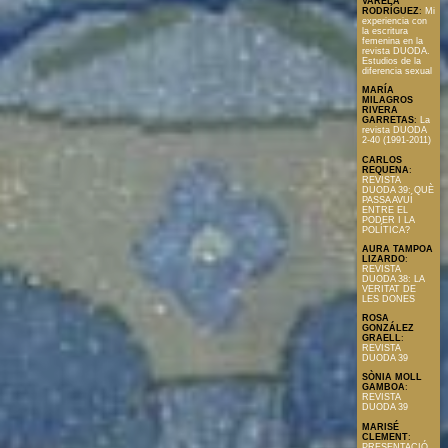
VARELA
RODRÍGUEZ
:
Mi
experiencia con
la escritura
femenina en la
revista DUODA.
Estudios de la
diferencia sexual
MARÍA
MILAGROS
RIVERA
GARRETAS
:
La
revista DUODA
2-40 (1991-2011)
CARLOS
REQUENA
:
REVISTA
DUODA 39: QUÈ
PASSA AVUÍ
ENTRE EL
PODER I LA
POLÍTICA?
AURA TAMPOA
LIZARDO
:
REVISTA
DUODA 38: LA
VERITAT DE
LES DONES
ROSA
GONZÁLEZ
GRAELL
:
REVISTA
DUODA 39
SÒNIA MOLL
GAMBOA
:
REVISTA
DUODA 39
MARISÉ
CLEMENT
:
PRESENTACIÓ