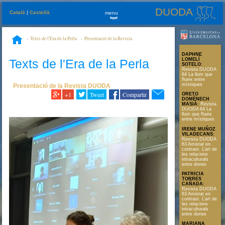
DUODA
Català
|
Castellà
menu
»
Texts de l'Era de la Perla
Presentació de la Revista
DUODA
Revista DUODA 61. Mare sense coit de cossos i de conceptes
DAPHNE
Texts de l'Era de la Perla
LOMELÍ
SOTELO
:
Revista DUODA
64 La llum que
flueix entre
místiques
Presentació de la Revista DUODA
+1
Tweet
Compartir
ORETO
DOMÉNECH
MASIÀ
:
Revista
DUODA 64 La
llum que flueix
entre místiques
IRENE MUÑOZ
VILADECANS
:
Revista DUODA
63 Amistat en
contrast. L’art de
les relacions
intraculturals
entre dones
PATRICIA
TORRES
CAÑADA
:
Revista DUODA
63 Amistat en
contrast. L’art de
les relacions
intraculturals
entre dones
MARIANA