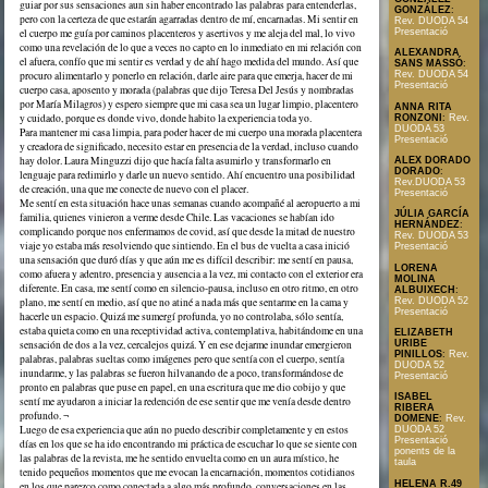
guiar por sus sensaciones aun sin haber encontrado las palabras para entenderlas,
GONZÁLEZ
:
pero con la certeza de que estarán agarradas dentro de mí, encarnadas. Mi sentir en
Rev. DUODA 54
el cuerpo me guía por caminos placenteros y asertivos y me aleja del mal, lo vivo
Presentació
como una revelación de lo que a veces no capto en lo inmediato en mi relación con
ALEXANDRA
el afuera, confío que mi sentir es verdad y de ahí hago medida del mundo. Así que
SANS MASSÓ
:
procuro alimentarlo y ponerlo en relación, darle aire para que emerja, hacer de mi
Rev. DUODA 54
Presentació
cuerpo casa, aposento y morada (palabras que dijo Teresa Del Jesús y nombradas
por María Milagros) y espero siempre que mi casa sea un lugar limpio, placentero
ANNA RITA
y cuidado, porque es donde vivo, donde habito la experiencia toda yo.
RONZONI
:
Rev.
DUODA 53
Para mantener mi casa limpia, para poder hacer de mi cuerpo una morada placentera
Presentació
y creadora de significado, necesito estar en presencia de la verdad, incluso cuando
hay dolor. Laura Minguzzi dijo que hacía falta asumirlo y transformarlo en
ALEX DORADO
DORADO
:
lenguaje para redimirlo y darle un nuevo sentido. Ahí encuentro una posibilidad
Rev.DUODA 53
de creación, una que me conecte de nuevo con el placer.
Presentació
Me sentí en esta situación hace unas semanas cuando acompañé al aeropuerto a mi
JÚLIA GARCÍA
familia, quienes vinieron a verme desde Chile. Las vacaciones se habían ido
HERNÁNDEZ
:
complicando porque nos enfermamos de covid, así que desde la mitad de nuestro
Rev. DUODA 53
viaje yo estaba más resolviendo que sintiendo. En el bus de vuelta a casa inició
Presentació
una sensación que duró días y que aún me es difícil describir: me sentí en pausa,
LORENA
como afuera y adentro, presencia y ausencia a la vez, mi contacto con el exterior era
MOLINA
diferente. En casa, me sentí como en silencio-pausa, incluso en otro ritmo, en otro
ALBUIXECH
:
Rev. DUODA 52
plano, me sentí en medio, así que no atiné a nada más que sentarme en la cama y
Presentació
hacerle un espacio. Quizá me sumergí profunda, yo no controlaba, sólo sentía,
estaba quieta como en una receptividad activa, contemplativa, habitándome en una
ELIZABETH
sensación de dos a la vez, cercalejos quizá. Y en ese dejarme inundar emergieron
URIBE
PINILLOS
:
Rev.
palabras, palabras sueltas como imágenes pero que sentía con el cuerpo, sentía
DUODA 52
inundarme, y las palabras se fueron hilvanando de a poco, transformándose de
Presentació
pronto en palabras que puse en papel, en una escritura que me dio cobijo y que
ISABEL
sentí me ayudaron a iniciar la redención de ese sentir que me venía desde dentro
RIBERA
profundo. ¬
DOMENE
:
Rev.
Luego de esa experiencia que aún no puedo describir completamente y en estos
DUODA 52
Presentació
días en los que se ha ido encontrando mi práctica de escuchar lo que se siente con
ponents de la
las palabras de la revista, me he sentido envuelta como en un aura místico, he
taula
tenido pequeños momentos que me evocan la encarnación, momentos cotidianos
HELENA R.49
en los que parezco como conectada a algo más profundo, conversaciones en las