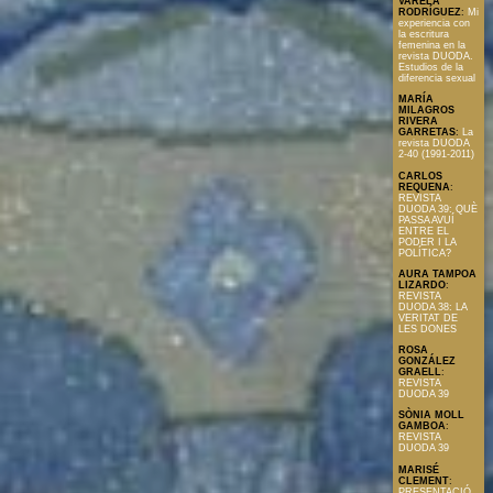
VARELA
RODRÍGUEZ
:
Mi
experiencia con
la escritura
femenina en la
revista DUODA.
Estudios de la
diferencia sexual
MARÍA
MILAGROS
RIVERA
GARRETAS
:
La
revista DUODA
2-40 (1991-2011)
CARLOS
REQUENA
:
REVISTA
DUODA 39: QUÈ
PASSA AVUÍ
ENTRE EL
PODER I LA
POLÍTICA?
AURA TAMPOA
LIZARDO
:
REVISTA
DUODA 38: LA
VERITAT DE
LES DONES
ROSA
GONZÁLEZ
GRAELL
:
REVISTA
DUODA 39
SÒNIA MOLL
GAMBOA
:
REVISTA
DUODA 39
MARISÉ
CLEMENT
:
PRESENTACIÓ