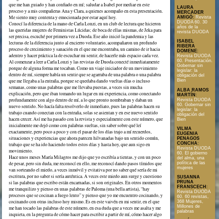
que me han guiado y han confiado en mí; saludar a Isabel por mediar en este
LAURA
proceso y a mis compañeras Ana y Clara, a quienes acompaño en esta presentación.
MERCADER
Me siento muy contenta y emocionada por estar aquí hoy.
AMIGÓ
:
Revista
DUODA 60. 30
Conocí la diferencia de la mano de Carla Lonzi, en un club de lectura que hicieron
años de la
las queridas mujeres de Feministas Lúcidas; de boca de ellas mismas, de Jeka para
revista DUODA
ser precisa, escuché por primera vez a Duoda. Ese año inició la pandemia y las
ISABEL
lecturas de la diferencia junto al encierro voluntario, acompañaron un profundo
RIBERA
proceso de crecimiento y sanación en el que me encontraba, un camino de ir hacia
DOMENE
:
adentro y hacer práctica la de escuchar mi sentir, de hacerle más espacio cada vez.
Revista DUODA
60. Presentación.
Al comenzar a leer a Carla Lonzi y las revistas de Duoda conecté inmediatamente
Gobernar sin
porque de alguna forma me tocaban. Como un viaje iniciador de un movimiento
legislar: la
dentro de mí, siempre había un sentir que se agarraba de una palabra o una palabra
obligación del
que me llegaba a la entraña, porque se quedaba dando vueltas días o incluso
Bien
semanas, como unas palabras que me llevaba puestas, a veces sin mucha
ALBA RAMOS
explicación, pero que iban tomando un lugar en mi experiencia, como conectando
MARTÍN
:
profundamente con algo dentro de mí, a lo que pronto nombraban y daban un
Revista DUODA
60. Gobernar sin
nuevo sentido. No hacía falta resolverlo de inmediato, pues las palabras hacen su
legislar: la
trabajo cuando conectan con la entraña, solas se asientan y en ese nuevo sentido
obligación del
hacen crecer. Así me ha pasado con la revista y especialmente con este número, que
Bien
inicialmente me dejó como con palabras sueltas, sin saber sobre qué leí
VILMA
exactamente, pero poco a poco y con el pasar de los días trajo a mí recuerdos,
EUGENIA
situaciones y experiencias que ahora parecen hilvanadas bajo un sentido común,
PENAGOS
CONCHA
:
trabajo que se ha ido haciendo todos estos días y hasta hoy, que aun sigo en
Revista DUODA
movimiento.
60. El gobierno
Hace unos meses María Milagros me dijo que yo escribía a tientas, y con un poco
del alma, una
de pesar, pero sin duda, me reconocí en ello, me reconocí dando pasos tímidos que
política de las
mujeres
van sorteando el miedo, a veces inmóvil y evitativa por no saber qué sería de mi
escritura, por no saber si sería auténtica. A veces este miedo aun surge y cuestiono
SUSANNA
si las palabras que escribo están encarnadas, si son originales. En otros momentos
PRUNA
FRANSCECH
:
me tranquilizo y pienso en unas palabras de Paloma (una bella artista), “hay
Revista DUODA
procesos que se cocinan a fuego lento” y pienso que yo me encuentro cocinando, y
60. 60 revistas,
cocinando con otras incluso hoy mismo. Es en este vaivén en mi sentir, en el que
368 Mujeres,
Millones de
me han tocado las palabras de este número, en esa duda que a veces me asalta y me
palabras
inquieta, en la pregunta de cómo hacer para escribir a partir de mí, cómo hacer algo