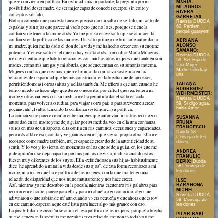
que se convierta en política. En realidad, más importante, la pregunta por mi
MARÍA-
MILAGROS
posibilidad de ser madre, de ser mujer capaz de concebir cuerpos sin coito y
RIVERA
conceptos sin falo.
GARRETAS
:
Bárbara comenta que para esta tarea es preciso dar un salto de sentido, un salto de
Revista DUODA
60. Perdem
espaldas y sin ojos que parece al vacío pero que no lo es, porque se tiene la
perquè guanyem
confianza de tener a la madre atrás. Yo me pienso en ese salto que se anida en la
confianza en la política de las mujeres. Un salto primero de brindarle autoridad a
ADRIANA
mi madre, quien me ha dado el don de la vida y me ha hecho crecer con su enorme
ALONSO
SÁMANO
:
potencia. Y en ese salto en el que no hay vuelta atrás -como dice María Milagros-
Revista DUODA
me doy cuenta de que habito relaciones con muchas otras mujeres que también son
59. Ser Hija de
madres, como mis amigas y mi abuela, que se encuentran en su armonía materna.
Una Mujer:
Madre sólo hay
Mujeres con las que creamos, que me brindan la confianza sostenida en las
una
relaciones de disparidad que hemos construido, en la brecha que dejamos ser,
permitiéndome así otros saltos y a ellas también. Me refiero a que aun cuando he
TATIANA
RODRÍGUEZ
tenido miedo de hacer algo que deseo o necesito, por difícil que sea, tener a mi
WEHRMEISTER
:
madre y otras mujeres con su medida me ha permitido dar el salto en cada
Revista DUODA
momento, para volver a estudiar, para viajar a otro país o para atreverme a crear
59. Si digo agua,
habla Amor
poemas, ahí el salto, teniendo la confianza sostenida en su política.
La confianza me parece circular entre mujeres que autorizan: mientras reconozco
SUSANNA
autoridad en mi madre y me dejo guiar por su medida, veo en ella una confianza
PRUNA
FRANCESCH
:
sólida en más de un aspecto, ella confía en mis caminos, decisiones y capacidades,
Duoda 58
pero más allá de eso, confía y ve grandeza en mí, que soy su propia obra. Ella me
L'enveja de les
reconoce como madre también, mujer capaz de crear desde la autenticidad de su
dones
sentir. Y lo veo y lo siento, en momentos en los que se deja guiar, en los que me
ANDREA
pide opinión o se deja impactar por mis puntos de vista, incluso cuando estos
FRANULIC
fuesen muy diferentes de los suyos. Ella -refiriéndose a sus hijas- habitualmente
DEPIX
:
Duoda
dice “he aprendido a mirar la vida desde sus ojos”, de esta forma reconozco a mi
58 L'enveja de
les dones
madre, una mujer que hace política de las mujeres, con la que mantengo una
relación de disparidad que nos nutre mutuamente y nos hace crecer.
ILSE
Así, mientras yo me descubro en la poesía, mientras encuentro mis palabras para
BARAHONA
MICHEL
:
reconocerme madre, parece para ella y para mi abuela algo conocido, algo que
Revista DUODA
adivinaron o que sabían de mí aun cuando yo era pequeña y que ahora que estoy
58 -L'enveja de
en ese camino, esperan a que esté lista para hacer algo más grande con eso.
les dones
La posibilidad de creación se anida en esa política de las mujeres, porque la brecha
PILAR BABI
que se genera en la apertura me permite ser en relación, me pongo toda yo y me