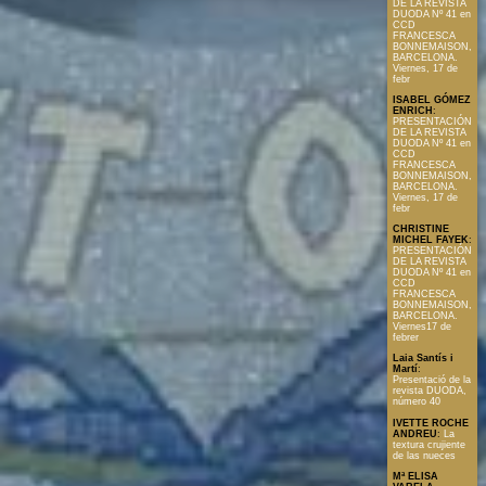
DE LA REVISTA
DUODA Nº 41 en
CCD
FRANCESCA
BONNEMAISON,
BARCELONA.
Viernes, 17 de
febr
ISABEL GÓMEZ
ENRICH
:
PRESENTACIÓN
DE LA REVISTA
DUODA Nº 41 en
CCD
FRANCESCA
BONNEMAISON,
BARCELONA.
Viernes, 17 de
febr
CHRISTINE
MICHEL FAYEK
:
PRESENTACIÓN
DE LA REVISTA
DUODA Nº 41 en
CCD
FRANCESCA
BONNEMAISON,
BARCELONA.
Viernes17 de
febrer
Laia Santís i
Martí
:
Presentació de la
revista DUODA,
número 40
IVETTE ROCHE
ANDREU
:
La
textura crujiente
de las nueces
Mª ELISA