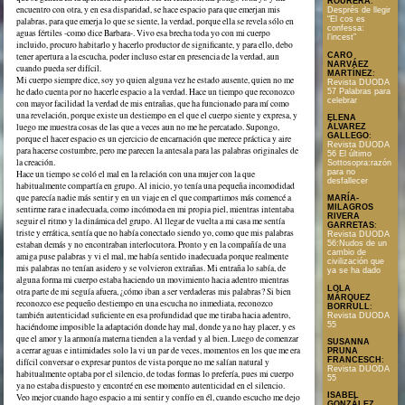
ROURERA
:
encuentro con otra, y en esa disparidad, se hace espacio para que emerjan mis
Després de llegir
“El cos es
palabras, para que emerja lo que se siente, la verdad, porque ella se revela sólo en
confessa:
aguas fértiles -como dice Barbara-. Vivo esa brecha toda yo con mi cuerpo
l’incest”
incluido, procuro habitarlo y hacerlo productor de significante, y para ello, debo
CARO
tener apertura a la escucha, poder incluso estar en presencia de la verdad, aun
NARVÁEZ
cuando pueda ser difícil.
MARTÍNEZ
:
Mi cuerpo siempre dice, soy yo quien alguna vez he estado ausente, quien no me
Revista DUODA
he dado cuenta por no hacerle espacio a la verdad. Hace un tiempo que reconozco
57 Palabras para
celebrar
con mayor facilidad la verdad de mis entrañas, que ha funcionado para mí como
una revelación, porque existe un destiempo en el que el cuerpo siente y expresa, y
ELENA
luego me muestra cosas de las que a veces aun no me he percatado. Supongo,
ÁLVAREZ
GALLEGO
:
porque el hacer espacio es un ejercicio de encarnación que merece práctica y aire
Revista DUODA
para hacerse costumbre, pero me parecen la antesala para las palabras originales de
56 El último
la creación.
Sottosopra:razón
para no
Hace un tiempo se coló el mal en la relación con una mujer con la que
desfallecer
habitualmente compartía en grupo. Al inicio, yo tenía una pequeña incomodidad
que parecía nadie más sentir y en un viaje en el que compartimos más comencé a
MARÍA-
MILAGROS
sentirme rara e inadecuada, como incómoda en mi propia piel, mientras intentaba
RIVERA
seguir el ritmo y la dinámica del grupo. Al llegar de vuelta a mi casa me sentía
GARRETAS
:
triste y errática, sentía que no había conectado siendo yo, como que mis palabras
Revista DUODA
estaban demás y no encontraban interlocutora. Pronto y en la compañía de una
56:Nudos de un
cambio de
amiga puse palabras y vi el mal, me había sentido inadecuada porque realmente
civilización que
mis palabras no tenían asidero y se volvieron extrañas. Mi entraña lo sabía, de
ya se ha dado
alguna forma mi cuerpo estaba haciendo un movimiento hacia adentro mientras
LOLA
otra parte de mi seguía afuera, ¿cómo iban a ser verdaderas mis palabras? Si bien
MÁRQUEZ
reconozco ese pequeño destiempo en una escucha no inmediata, reconozco
BORRULL
:
también autenticidad suficiente en esa profundidad que me tiraba hacia adentro,
Revista DUODA
55
haciéndome imposible la adaptación donde hay mal, donde ya no hay placer, y es
que el amor y la armonía materna tienden a la verdad y al bien. Luego de comenzar
SUSANNA
a cerrar aguas e intimidades solo la vi un par de veces, momentos en los que me era
PRUNA
FRANCESCH
:
difícil conversar o expresar puntos de vista porque no me salían natural y
Revista DUODA
habitualmente optaba por el silencio, de todas formas lo prefería, pues mi cuerpo
55
ya no estaba dispuesto y encontré en ese momento autenticidad en el silencio.
ISABEL
Veo mejor cuando hago espacio a mi sentir y confío en él, cuando escucho me dejo
GONZÁLEZ