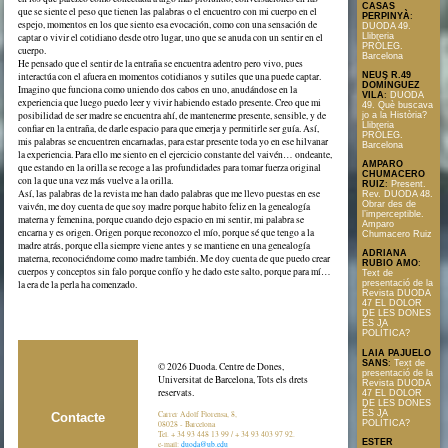
CASAS
que se siente el peso que tienen las palabras o el encuentro con mi cuerpo en el
PERPINYÀ
:
espejo, momentos en los que siento esa evocación, como con una sensación de
DUODA 49.
Llibreria
captar o vivir el cotidiano desde otro lugar, uno que se anuda con un sentir en el
PRÒLEG.
cuerpo.
Barcelona
He pensado que el sentir de la entraña se encuentra adentro pero vivo, pues
interactúa con el afuera en momentos cotidianos y sutiles que una puede captar.
NEUS R.49
DOMÍNGUEZ
Imagino que funciona como uniendo dos cabos en uno, anudándose en la
VILA
:
DUODA
experiencia que luego puedo leer y vivir habiendo estado presente. Creo que mi
49. Què buscava
posibilidad de ser madre se encuentra ahí, de mantenerme presente, sensible, y de
jo a la Història?
Llibreria
confiar en la entraña, de darle espacio para que emerja y permitirle ser guía. Así,
PRÒLEG.
mis palabras se encuentren encarnadas, para estar presente toda yo en ese hilvanar
Barcelona
la experiencia. Para ello me siento en el ejercicio constante del vaivén… ondeante,
AMPARO
que estando en la orilla se recoge a las profundidades para tomar fuerza original
CHUMACERO
con la que una vez más vuelve a la orilla.
RUIZ
:
Present.
Así, las palabras de la revista me han dado palabras que me llevo puestas en ese
Rev. DUODA 48.
Obrar des de
vaivén, me doy cuenta de que soy madre porque habito feliz en la genealogía
l’imperceptible.
materna y femenina, porque cuando dejo espacio en mi sentir, mi palabra se
Amparo
encarna y es origen. Origen porque reconozco el mío, porque sé que tengo a la
Chumacero Ruiz
madre atrás, porque ella siempre viene antes y se mantiene en una genealogía
ADRIANA
materna, reconociéndome como madre también. Me doy cuenta de que puedo crear
RUBIO AMO
:
cuerpos y conceptos sin falo porque confío y he dado este salto, porque para mí…
Text de
la era de la perla ha comenzado.
presentació de la
Revista DUODA
47 EL DOLOR
DE LES DONES
ÉS JA
POLÍTICA?
LAIA PAJUELO
SANS
:
Text de
© 2026 Duoda. Centre de Dones,
presentació de la
Universitat de Barcelona, Tots els drets
Revista DUODA
reservats.
47 EL DOLOR
DE LES DONES
ÉS JA
Carrer Adolf Florensa, 8,
Contacte
POLÍTICA?
08028 - Barcelona
Tel. + 34 93 448 13 99 / + 34 93 403 97 92.
ESTER
e-mail:
duoda@ub.edu