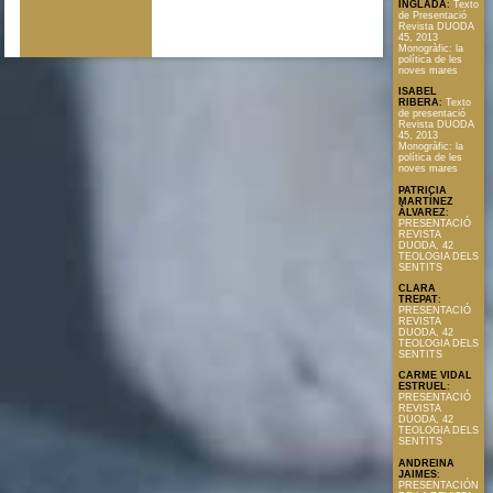
INGLADA
:
Texto
de Presentació
Revista DUODA
45, 2013
Monogràfic: la
política de les
noves mares
ISABEL
RIBERA
:
Texto
de presentació
Revista DUODA
45, 2013
Monogràfic: la
política de les
noves mares
PATRICIA
MARTÍNEZ
ÀLVAREZ
:
PRESENTACIÓ
REVISTA
DUODA, 42
TEOLOGIA DELS
SENTITS
CLARA
TREPAT
:
PRESENTACIÓ
REVISTA
DUODA, 42
TEOLOGIA DELS
SENTITS
CARME VIDAL
ESTRUEL
:
PRESENTACIÓ
REVISTA
DUODA, 42
TEOLOGIA DELS
SENTITS
ANDREINA
JAIMES
:
PRESENTACIÓN