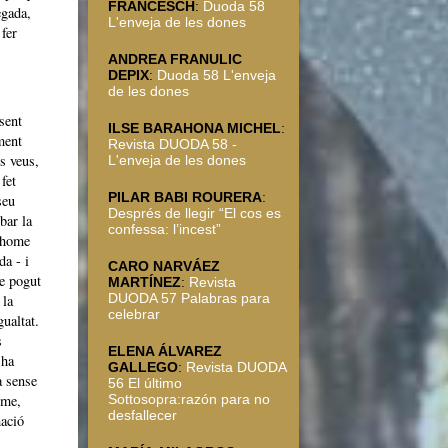
FRANCESCH
:
Duoda 58
egada,
L'enveja de les dones
 fer
ANDREA FRANULIC
DEPIX
:
Duoda 58 L'enveja
de les dones
sent
ILSE BARAHONA MICHEL
:
ment
Revista DUODA 58 -
s veus,
L'enveja de les dones
fet
PILAR BABI ROURERA
:
seu
Després de llegir “El cos es
obar la
confessa: l’incest”
r home
da - i
CARO NARVÁEZ
he pogut
MARTÍNEZ
:
Revista
DUODA 57 Palabras para
 la
celebrar
ualtat.
s
ELENA ÁLVAREZ
’ha
GALLEGO
:
Revista DUODA
a sense
56 El último
Sottosopra:razón para no
ome,
desfallecer
mació