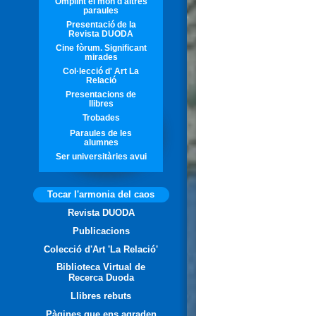
Omplint el món d'altres
paraules
Presentació de la
Revista DUODA
Cine fòrum. Significant
mirades
Col·lecció d' Art La
Relació
Presentacions de
llibres
Trobades
Paraules de les
alumnes
Ser universitàries avui
Tocar l'armonia del caos
Revista DUODA
Publicacions
Colecció d'Art 'La Relació'
Biblioteca Virtual de
Recerca Duoda
Llibres rebuts
Pàgines que ens agraden