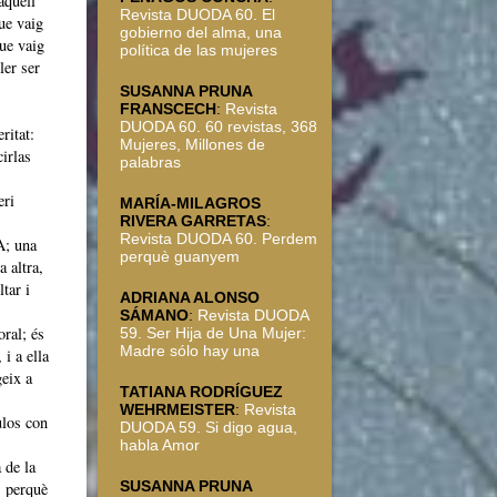
aquell
Revista DUODA 60. El
ue vaig
gobierno del alma, una
que vaig
política de las mujeres
ler ser
SUSANNA PRUNA
FRANSCECH
:
Revista
DUODA 60. 60 revistas, 368
ritat:
Mujeres, Millones de
irlas
palabras
eri
MARÍA-MILAGROS
RIVERA GARRETAS
:
Revista DUODA 60. Perdem
A; una
perquè guanyem
 altra,
tar i
ADRIANA ALONSO
SÁMANO
:
Revista DUODA
oral; és
59. Ser Hija de Una Mujer:
Madre sólo hay una
 i a ella
eix a
TATIANA RODRÍGUEZ
WEHRMEISTER
:
Revista
ulos con
DUODA 59. Si digo agua,
habla Amor
 de la
SUSANNA PRUNA
, perquè