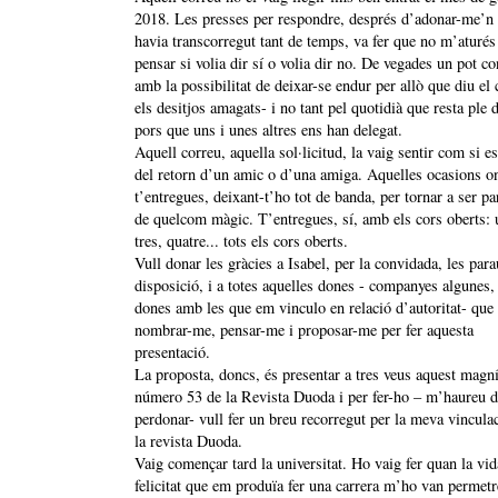
2018. Les presses per respondre, després d’adonar-me’n
havia transcorregut tant de temps, va fer que no m’aturés
pensar si volia dir sí o volia dir no. De vegades un pot c
amb la possibilitat de deixar-se endur per allò que diu el 
els desitjos amagats- i no tant pel quotidià que resta ple d
pors que uns i unes altres ens han delegat.
Aquell correu, aquella sol·licitud, la vaig sentir com si es
del retorn d’un amic o d’una amiga. Aquelles ocasions o
t’entregues, deixant-t’ho tot de banda, per tornar a ser pa
de quelcom màgic. T’entregues, sí, amb els cors oberts: 
tres, quatre... tots els cors oberts.
Vull donar les gràcies a Isabel, per la convidada, les parau
disposició, i a totes aquelles dones - companyes algunes, 
dones amb les que em vinculo en relació d’autoritat- que
nombrar-me, pensar-me i proposar-me per fer aquesta
presentació.
La proposta, doncs, és presentar a tres veus aquest magní
número 53 de la Revista Duoda i per fer-ho – m’haureu 
perdonar- vull fer un breu recorregut per la meva vincul
la revista Duoda.
Vaig començar tard la universitat. Ho vaig fer quan la vida
felicitat que em produïa fer una carrera m’ho van permetr