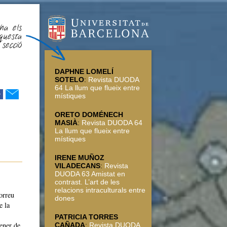
ha els
questa
secció
DAPHNE LOMELÍ
SOTELO
:
Revista DUODA
64 La llum que flueix entre
r
místiques
ORETO DOMÉNECH
MASIÀ
:
Revista DUODA 64
La llum que flueix entre
místiques
IRENE MUÑOZ
VILADECANS
:
Revista
DUODA 63 Amistat en
contrast. L’art de les
relacions intraculturals entre
orreu
dones
e la
PATRICIA TORRES
gener de
CAÑADA
:
Revista DUODA