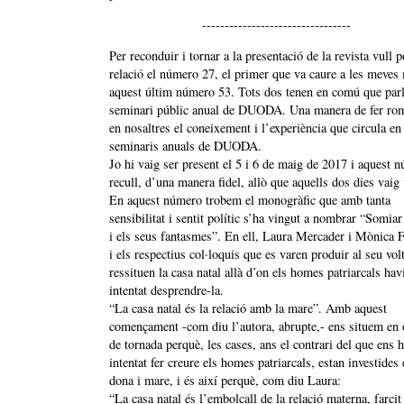
---------------------------------
Per reconduir i tornar a la presentació de la revista vull 
relació el número 27, el primer que va caure a les meves 
aquest últim número 53. Tots dos tenen en comú que parl
seminari públic anual de DUODA. Una manera de fer ro
en nosaltres el coneixement i l’experiència que circula en
seminaris anuals de DUODA.
Jo hi vaig ser present el 5 i 6 de maig de 2017 i aquest 
recull, d’una manera fidel, allò que aquells dos dies vaig 
En aquest número trobem el monogràfic que amb tanta
sensibilitat i sentit polític s’ha vingut a nombrar “Somiar
i els seus fantasmes”. En ell, Laura Mercader i Mònica Fa
i els respectius col·loquis que es varen produir al seu vol
ressituen la casa natal allà d’on els homes patriarcals hav
intentat desprendre-la.
“La casa natal és la relació amb la mare”. Amb aquest
començament -com diu l’autora, abrupte,- ens situem en 
de tornada perquè, les cases, ans el contrari del que ens 
intentat fer creure els homes patriarcals, estan investides 
dona i mare, i és així perquè, com diu Laura:
“La casa natal és l’embolcall de la relació materna, farcit