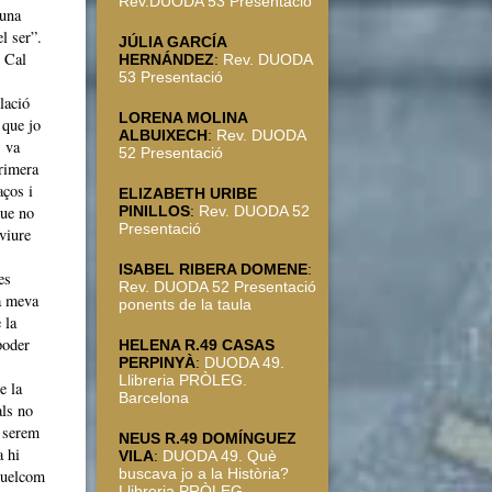
Rev.DUODA 53 Presentació
 una
l ser”.
JÚLIA GARCÍA
e Cal
HERNÁNDEZ
:
Rev. DUODA
53 Presentació
lació
LORENA MOLINA
 que jo
ALBUIXECH
:
Rev. DUODA
s va
52 Presentació
primera
aços i
ELIZABETH URIBE
que no
PINILLOS
:
Rev. DUODA 52
Presentació
viure
ISABEL RIBERA DOMENE
:
es
Rev. DUODA 52 Presentació
la meva
ponents de la taula
 la
poder
HELENA R.49 CASAS
PERPINYÀ
:
DUODA 49.
Llibreria PRÒLEG.
e la
Barcelona
als no
t serem
NEUS R.49 DOMÍNGUEZ
a hi
VILA
:
DUODA 49. Què
buscava jo a la Història?
 quelcom
Llibreria PRÒLEG.