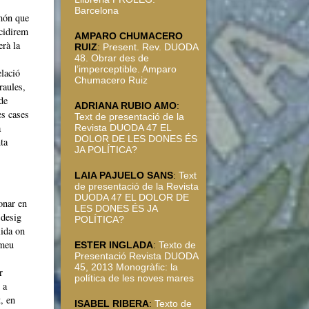
Barcelona
 món que
ecidirem
AMPARO CHUMACERO
erà la
RUIZ
:
Present. Rev. DUODA
48. Obrar des de
l’imperceptible. Amparo
elació
Chumacero Ruiz
raules,
de
ADRIANA RUBIO AMO
:
es cases
Text de presentació de la
a
Revista DUODA 47 EL
DOLOR DE LES DONES ÉS
ta
JA POLÍTICA?
LAIA PAJUELO SANS
:
Text
de presentació de la Revista
DUODA 47 EL DOLOR DE
onar en
LES DONES ÉS JA
 desig
POLÍTICA?
lida on
 meu
ESTER INGLADA
:
Texto de
Presentació Revista DUODA
45, 2013 Monogràfic: la
r
política de les noves mares
 a
, en
ISABEL RIBERA
:
Texto de