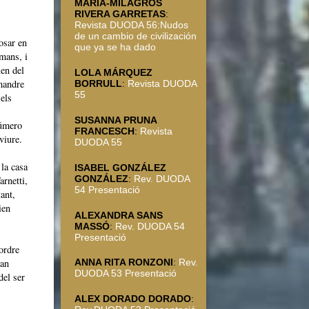
MARÍA-MILAGROS
RIVERA GARRETAS
:
Revista DUODA 56:Nudos
de un cambio de civilización
posar en
que ya se ha dado
mans, i
en del
LOLA MÁRQUEZ
mandre
BORRULL
:
Revista DUODA
55
 els
SUSANNA PRUNA
número
FRANCESCH
:
Revista
viure.
DUODA 55
 la casa
ISABEL GONZÁLEZ
GONZÁLEZ
:
Rev. DUODA
rnetti,
54 Presentació
tant,
ien
ALEXANDRA SANS
MASSÓ
:
Rev. DUODA 54
Presentació
ordre
han
ANNA RITA RONZONI
:
Rev.
DUODA 53 Presentació
del ser
ALEX DORADO DORADO
: