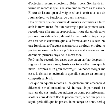
d’objectes, racons, emocions, ràbies i pors. Somiar-la és
forma de recordar que la relació amb la mare és la casa de
El text de Laura, quan el vaig escoltar i sentir a la sala d
Jaumandreu, va funcionar de dues maneres.
Una primera que em tornava de manera inequívoca a la re
amb la meva mare, fent un recorregut per la primera casa
recordo que ella em va proporcionar i que durant els any
perdurar, modificant-se, davant les necessitats. Aquella 
casa va ser la curvatura que ella formava amb els seus br
que funcionava d’alguna manera com a refugi; el refugi 
podia donar-me en la seva pròpia casa materna on vàrem 
durant els primers anys de la meva vida.
Però també recordo les cases que varen arribar després, l
segones i terceres cases, frustrades totes elles, fins que 
mare - després d’un gran recorregut- va poder atorgar-me
casa, la física i emocional; la que ella sempre va somiar 
compartir amb mi.
I es que en aquells records hi ha quelcom que emergeix d
diferència sexual masculina. Als homes, als patriarcals i 
patriarcals, ens uneix que naixem de dona; posteriormen
acollits i ens donarà lloc la pròpia mare, o per qui per ell
sigui, però allò que ha passat, la naixença de dona, serà