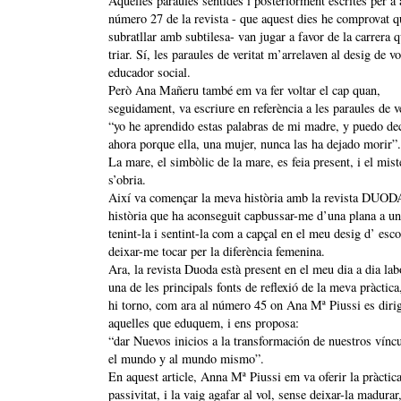
Aquelles paraules sentides i posteriorment escrites per a 
número 27 de la revista - que aquest dies he comprovat q
subratllar amb subtilesa- van jugar a favor de la carrera 
triar. Sí, les paraules de veritat m’arrelaven al desig de vo
educador social.
Però Ana Mañeru també em va fer voltar el cap quan,
seguidament, va escriure en referència a les paraules de ve
“yo he aprendido estas palabras de mi madre, y puedo dec
ahora porque ella, una mujer, nunca las ha dejado morir”.
La mare, el simbòlic de la mare, es feia present, i el mist
s’obria.
Així va començar la meva història amb la revista DUOD
història que ha aconseguit capbussar-me d’una plana a una
tenint-la i sentint-la com a capçal en el meu desig d’ escol
deixar-me tocar per la diferència femenina.
Ara, la revista Duoda està present en el meu dia a dia lab
una de les principals fonts de reflexió de la meva pràctica,
hi torno, com ara al número 45 on Ana Mª Piussi es dirig
aquelles que eduquem, i ens proposa:
“dar Nuevos inicios a la transformación de nuestros vínc
el mundo y al mundo mismo”.
En aquest article, Anna Mª Piussi em va oferir la pràctica
passivitat, i la vaig agafar al vol, sense deixar-la madurar