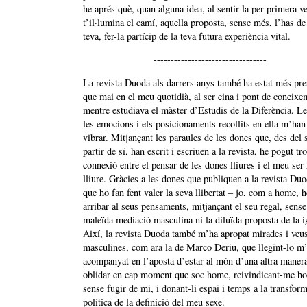
he aprés què, quan alguna idea, al sentir-la per primera v
t’il·lumina el camí, aquella proposta, sense més, l’has de
teva, fer-la partícip de la teva futura experiència vital.
---------------------------------
La revista Duoda als darrers anys també ha estat més pre
que mai en el meu quotidià, al ser eina i pont de coneixe
mentre estudiava el màster d’Estudis de la Diferència. Le
les emocions i els posicionaments recollits en ella m’han 
vibrar. Mitjançant les paraules de les dones que, des del 
partir de sí, han escrit i escriuen a la revista, he pogut tr
connexió entre el pensar de les dones lliures i el meu se
lliure. Gràcies a les dones que publiquen a la revista Duo
que ho fan fent valer la seva llibertat – jo, com a home, 
arribar al seus pensaments, mitjançant el seu regal, sense
maleïda mediació masculina ni la diluïda proposta de la ig
Així, la revista Duoda també m’ha apropat mirades i veu
masculines, com ara la de Marco Deriu, que llegint-lo m
acompanyat en l’aposta d’estar al món d’una altra maner
oblidar en cap moment que soc home, reivindicant-me h
sense fugir de mi, i donant-li espai i temps a la transfor
política de la definició del meu sexe.