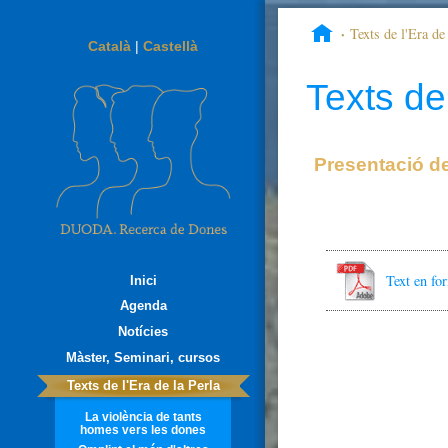
Texts de l'Era de 
Català
|
Castellà
Texts de 
Presentació d
Text en f
Inici
Agenda
Notícies
Màster, Seminari, cursos
Texts de l'Era de la Perla
La violència de tants
homes vers les dones