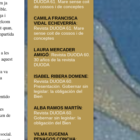
DUODA 61. Mare sense coit
om ja
de cossos i de conceptes
ible.
ga i
CAMILA FRANCISCA
uelcom
VIDAL ECHEVERRÍA
:
t quan,
Revista DUODA 61. Mare
sense coit de cossos i de
mpartida
conceptes
LAURA MERCADER
 a les
AMIGÓ
:
Revista DUODA 60.
 aquest
30 años de la revista
DUODA
ra va
ISABEL RIBERA DOMENE
:
a
Revista DUODA 60.
Presentación. Gobernar sin
legislar: la obligación del
entido
Bien
ALBA RAMOS MARTÍN
:
les
Revista DUODA 60.
xen de
Gobernar sin legislar: la
obligación del Bien
social.
VILMA EUGENIA
PENAGOS CONCHA
: