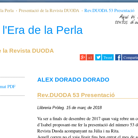
la Perla
Presentació de la Revista DUODA
Rev.DUODA 53 Presentació
Aquí hi 
textos d'a
l'Era de la Perla
e la Revista DUODA
+1
Tweet
Comparti
ALEX DORADO DORADO
ormat PDF
Rev.DUODA 53 Presentació
Llibreria Pròleg. 15 de març de 2018
Va ser a finals de desembre de 2017 quan vaig rebre un c
d’Isabel proposant-me fer la presentació del número 53 d
Revista Duoda acompanyant na Júlia i na Rita.
Aquell correu no el vaig llegir fins ben entrat el mes de 