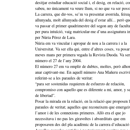
desitjar estudiar educació social i, el desig, en relació, c
sabeu, no únicament va veure llum, si no que va ser poss
La carrera, que dir-vos, se’m va presentar avorrida, feixu
allunyada, molt allunyada del desig d’estar allí... però q
va passar el primer quadrimestre del segon any de faculta
per pura intuïció, vaig matricular-me d’una assignatura i
per Núria Pérez de Lara.
Núria em va vincular i apropar de nou a la carrera i a la
Universitat. Va ser ella qui, entre d’altres coses, va posar
meves mans per primera vegada la Revista Duoda. Va ser
número el 27 de l’any 2004.
El número 27 em va omplir de dubtes, moltes, però alho
anar captivant-me. En aquell número Ana Mañeru escrivi
referint-se a les paraules de veritat:
“para ser sostenidas requieren de esfuerzo de relación,
compromiso con aquello que es diferente a mi, amor, y s
de libertad”.
Posar la mirada en la relació, en la relació que proposen 
paraules de veritat; aquelles que reconeixem que emergei
l’amor i de les connexions primeres. Allò era el que jo
necessitava i no pas les giravoltes i absurditats que em
proposaven des del pla acadèmic de la carrera d’educació 