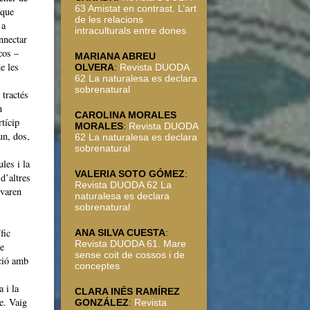
63 Amistat en contrast. L’art
 que
de les relacions
 a
intraculturals entre dones
onnectar
cos –
MARIANA ABREU
e les
OLVERA
:
Revista DUODA
62 La naturalesa es declara
sobrenatural
 tractés
n
CAROLINA MORALES
rtícip
MORALES
:
Revista DUODA
un, dos,
62 La naturalesa es declara
sobrenatural
les i la
VALERIA SOTO GÓMEZ
:
d’altres
Revista DUODA 62 La
 varen
naturalesa es declara
sobrenatural
fic
ANA SILVA CUESTA
:
Revista DUODA 61. Mare
de
sense coit de cossos i de
ació amb
conceptes
 i la
CLARA INÉS RAMÍREZ
e. Vaig
GONZÁLEZ
:
Revista