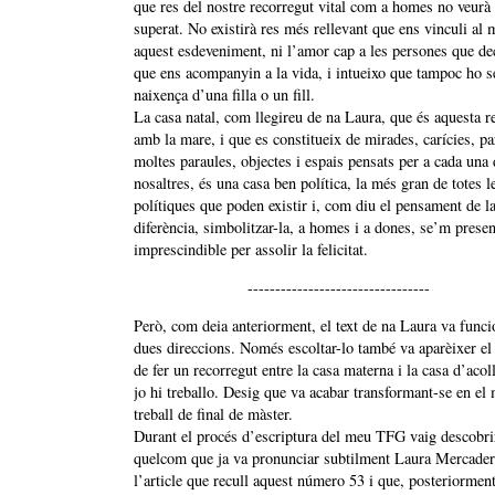
que res del nostre recorregut vital com a homes no veurà
superat. No existirà res més rellevant que ens vinculi al
aquest esdeveniment, ni l’amor cap a les persones que d
que ens acompanyin a la vida, i intueixo que tampoc ho s
naixença d’una filla o un fill.
La casa natal, com llegireu de na Laura, que és aquesta r
amb la mare, i que es constitueix de mirades, carícies, pa
moltes paraules, objectes i espais pensats per a cada una 
nosaltres, és una casa ben política, la més gran de totes l
polítiques que poden existir i, com diu el pensament de l
diferència, simbolitzar-la, a homes i a dones, se’m presen
imprescindible per assolir la felicitat.
---------------------------------
Però, com deia anteriorment, el text de na Laura va funci
dues direccions. Només escoltar-lo també va aparèixer el
de fer un recorregut entre la casa materna i la casa d’acol
jo hi treballo. Desig que va acabar transformant-se en el
treball de final de màster.
Durant el procés d’escriptura del meu TFG vaig descobri
quelcom que ja va pronunciar subtilment Laura Mercader
l’article que recull aquest número 53 i que, posteriorment