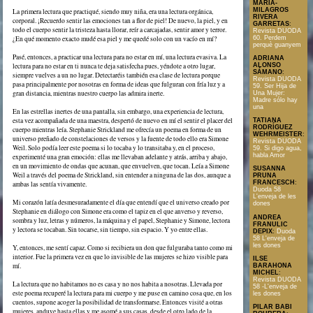
MARÍA-
MILAGROS
La primera lectura que practiqué, siendo muy niña, era una lectura orgánica,
RIVERA
corporal. ¡Recuerdo sentir las emociones tan a flor de piel! De nuevo, la piel, y en
GARRETAS
:
todo el cuerpo sentir la tristeza hasta llorar, reír a carcajadas, sentir amor y terror.
Revista DUODA
¿En qué momento exacto mudé esa piel y me quedé solo con un vacío en mí?
60. Perdem
perquè guanyem
Pasé, entonces, a practicar una lectura para no estar en mí, una lectura evasiva. La
ADRIANA
lectura para no estar en ti nunca te deja satisfecha pues, yéndote a otro lugar,
ALONSO
SÁMANO
:
siempre vuelves a un no lugar. Detectaréis también esa clase de lectura porque
Revista DUODA
pasa principalmente por nosotras en forma de ideas que fulguran con fría luz y a
59. Ser Hija de
gran distancia, mientras nuestro cuerpo las admira inerte.
Una Mujer:
Madre sólo hay
una
En las estrellas inertes de una pantalla, sin embargo, una experiencia de lectura,
esta vez acompañada de una maestra, despertó de nuevo en mí el sentir el placer del
TATIANA
RODRÍGUEZ
cuerpo mientras leía. Stephanie Strickland me ofrecía un poema en forma de un
WEHRMEISTER
:
universo preñado de constelaciones de versos y la fuente de todo ello era Simone
Revista DUODA
Weil. Solo podía leer este poema si lo tocaba y lo transitaba y, en el proceso,
59. Si digo agua,
habla Amor
experimenté una gran emoción: ellas me llevaban adelante y atrás, arriba y abajo,
en un movimiento de ondas que acunan, que envuelven, que tocan. Leía a Simone
SUSANNA
Weil a través del poema de Strickland, sin entender a ninguna de las dos, aunque a
PRUNA
FRANCESCH
:
ambas las sentía vivamente.
Duoda 58
L'enveja de les
Mi corazón latía desmesuradamente el día que entendí que el universo creado por
dones
Stephanie en diálogo con Simone era como el tapiz en el que anverso y reverso,
ANDREA
sombra y luz, letras y números, la máquina y el papel, Stephanie y Simone, lectora
FRANULIC
y lectora se tocaban. Sin tocarse, sin tiempo, sin espacio. Y yo entre ellas.
DEPIX
:
Duoda
58 L'enveja de
les dones
Y, entonces, me sentí capaz. Como si recibiera un don que fulguraba tanto como mi
interior. Fue la primera vez en que lo invisible de las mujeres se hizo visible para
ILSE
mí.
BARAHONA
MICHEL
:
Revista DUODA
La lectura que no habitamos no es casa y no nos habita a nosotras. Llevada por
58 -L'enveja de
este poema recuperé la lectura para mi cuerpo y me puse en camino cosa que, en los
les dones
cuentos, supone acoger la posibilidad de transformarse. Entonces visité a otras
PILAR BABI
mujeres, anduve hasta ellas y me asomé a sus casas, desde el otro lado de la