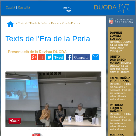
DUODA
Català
|
Castellà
menu
»
Texts de l'Era de la Perla
Presentació de la Revista
DUODA
Revista DUODA 64 La llum que flueix entre místiques
DAPHNE
Texts de l'Era de la Perla
LOMELÍ
SOTELO
:
Revista DUODA
64 La llum que
flueix entre
místiques
Presentació de la Revista DUODA
+1
Tweet
Compartir
ORETO
DOMÉNECH
MASIÀ
:
Revista
DUODA 64 La
llum que flueix
entre místiques
IRENE MUÑOZ
VILADECANS
:
Revista DUODA
63 Amistat en
contrast. L’art de
les relacions
intraculturals
entre dones
PATRICIA
TORRES
CAÑADA
:
Revista DUODA
63 Amistat en
contrast. L’art de
les relacions
intraculturals
entre dones
MARIANA