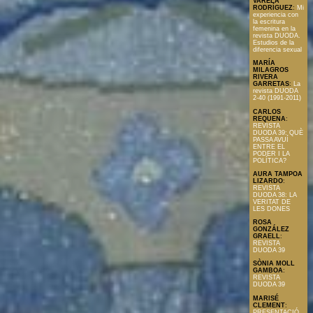
VARELA
RODRÍGUEZ
:
Mi
experiencia con
la escritura
femenina en la
revista DUODA.
Estudios de la
diferencia sexual
MARÍA
MILAGROS
RIVERA
GARRETAS
:
La
revista DUODA
2-40 (1991-2011)
CARLOS
REQUENA
:
REVISTA
DUODA 39: QUÈ
PASSA AVUÍ
ENTRE EL
PODER I LA
POLÍTICA?
AURA TAMPOA
LIZARDO
:
REVISTA
DUODA 38: LA
VERITAT DE
LES DONES
ROSA
GONZÁLEZ
GRAELL
:
REVISTA
DUODA 39
SÒNIA MOLL
GAMBOA
:
REVISTA
DUODA 39
MARISÉ
CLEMENT
:
PRESENTACIÓ