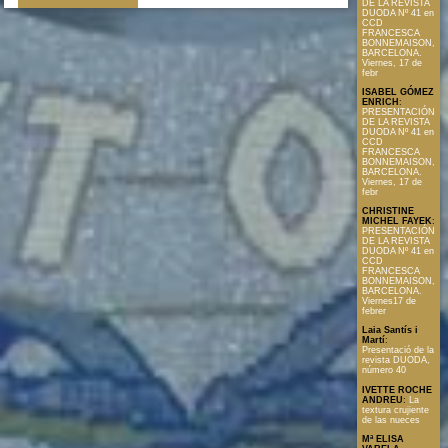
DE LA REVISTA
DUODA Nº 41 en
CCD
FRANCESCA
BONNEMAISON,
BARCELONA.
Viernes, 17 de
febr
ISABEL GÓMEZ
ENRICH
:
PRESENTACIÓN
DE LA REVISTA
DUODA Nº 41 en
CCD
FRANCESCA
BONNEMAISON,
BARCELONA.
Viernes, 17 de
febr
CHRISTINE
MICHEL FAYEK
:
PRESENTACIÓN
DE LA REVISTA
DUODA Nº 41 en
CCD
FRANCESCA
BONNEMAISON,
BARCELONA.
Viernes17 de
febrer
Laia Santís i
Martí
:
Presentació de la
revista DUODA,
número 40
IVETTE ROCHE
ANDREU
:
La
textura crujiente
de las nueces
Mª ELISA