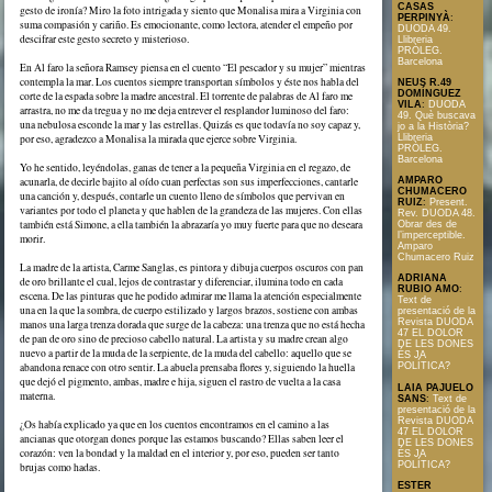
CASAS
gesto de ironía? Miro la foto intrigada y siento que Monalisa mira a Virginia con
PERPINYÀ
:
suma compasión y cariño. Es emocionante, como lectora, atender el empeño por
DUODA 49.
descifrar este gesto secreto y misterioso.
Llibreria
PRÒLEG.
Barcelona
En Al faro la señora Ramsey piensa en el cuento “El pescador y su mujer” mientras
contempla la mar. Los cuentos siempre transportan símbolos y éste nos habla del
NEUS R.49
DOMÍNGUEZ
corte de la espada sobre la madre ancestral. El torrente de palabras de Al faro me
VILA
:
DUODA
arrastra, no me da tregua y no me deja entrever el resplandor luminoso del faro:
49. Què buscava
una nebulosa esconde la mar y las estrellas. Quizás es que todavía no soy capaz y,
jo a la Història?
Llibreria
por eso, agradezco a Monalisa la mirada que ejerce sobre Virginia.
PRÒLEG.
Barcelona
Yo he sentido, leyéndolas, ganas de tener a la pequeña Virginia en el regazo, de
acunarla, de decirle bajito al oído cuan perfectas son sus imperfecciones, cantarle
AMPARO
CHUMACERO
una canción y, después, contarle un cuento lleno de símbolos que pervivan en
RUIZ
:
Present.
variantes por todo el planeta y que hablen de la grandeza de las mujeres. Con ellas
Rev. DUODA 48.
también está Simone, a ella también la abrazaría yo muy fuerte para que no deseara
Obrar des de
l’imperceptible.
morir.
Amparo
Chumacero Ruiz
La madre de la artista, Carme Sanglas, es pintora y dibuja cuerpos oscuros con pan
ADRIANA
de oro brillante el cual, lejos de contrastar y diferenciar, ilumina todo en cada
RUBIO AMO
:
escena. De las pinturas que he podido admirar me llama la atención especialmente
Text de
una en la que la sombra, de cuerpo estilizado y largos brazos, sostiene con ambas
presentació de la
Revista DUODA
manos una larga trenza dorada que surge de la cabeza: una trenza que no está hecha
47 EL DOLOR
de pan de oro sino de precioso cabello natural. La artista y su madre crean algo
DE LES DONES
nuevo a partir de la muda de la serpiente, de la muda del cabello: aquello que se
ÉS JA
abandona renace con otro sentir. La abuela prensaba flores y, siguiendo la huella
POLÍTICA?
que dejó el pigmento, ambas, madre e hija, siguen el rastro de vuelta a la casa
LAIA PAJUELO
materna.
SANS
:
Text de
presentació de la
Revista DUODA
¿Os había explicado ya que en los cuentos encontramos en el camino a las
47 EL DOLOR
ancianas que otorgan dones porque las estamos buscando? Ellas saben leer el
DE LES DONES
corazón: ven la bondad y la maldad en el interior y, por eso, pueden ser tanto
ÉS JA
POLÍTICA?
brujas como hadas.
ESTER