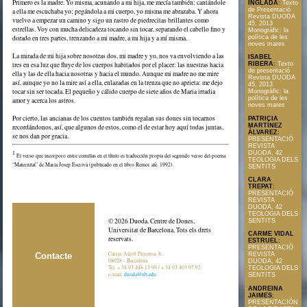
Primero es la madre. Yo misma, acunando a mi hija, me mecía también; cantándole
INGLADA
:
Texto
de Presentació
a ella me escuchaba yo; pegándola a mi cuerpo, yo misma me abrazaba. Y ahora
Revista DUODA
vuelvo a empezar un camino y sigo un rastro de piedrecitas brillantes como
45, 2013
estrellas. Voy con mucha delicadeza tocando sin tocar, separando el cabello fino y
Monogràfic: la
política de les
dorado en tres partes, trenzando a mi madre, a mi hija y a mí misma.
noves mares
La mirada de mi hija sobre nosotras dos, mi madre y yo, nos va envolviendo a las
ISABEL
tres en esa luz que fluye de los cuerpos habitados por el placer: las nuestras hacia
RIBERA
:
Texto
de presentació
ella y las de ella hacia nosotras y hacia el mundo. Aunque mi madre no me mire
Revista DUODA
así, aunque yo no la mire así a ella, enlazadas en la trenza que no aprieta: me dejo
45, 2013
tocar sin ser tocada. El pequeño y cálido cuerpo de siete años de Maria irradia
Monogràfic: la
política de les
amor y acerca los astros.
noves mares
Por cierto, las ancianas de los cuentos también regalan sus dones sin tocarnos
PATRICIA
MARTÍNEZ
recordándonos, así, que algunos de estos, como el de estar hoy aquí todas juntas,
ÀLVAREZ
:
se nos dan por gracia.
PRESENTACIÓ
REVISTA
DUODA, 42
1
El verso que incorporo entre comillas en el título es traducción propia del segundo verso del poema
TEOLOGIA DELS
“Maternitat” de Maria Josep Escrivà (publicado en el libro Remor alè, 1992).
SENTITS
CLARA
TREPAT
:
PRESENTACIÓ
REVISTA
DUODA, 42
TEOLOGIA DELS
© 2026 Duoda. Centre de Dones,
SENTITS
Universitat de Barcelona, Tots els drets
CARME VIDAL
reservats.
ESTRUEL
:
PRESENTACIÓ
Carrer Adolf Florensa, 8,
REVISTA
Contacte
08028 - Barcelona
DUODA, 42
Tel. + 34 93 448 13 99 / + 34 93 403 97 92.
TEOLOGIA DELS
e-mail:
duoda@ub.edu
SENTITS
ANDREINA
JAIMES
:
PRESENTACIÓN