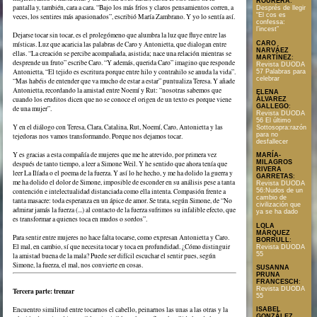
ROURERA
:
pantalla y, también, cara a cara. “Bajo los más fríos y claros pensamientos corren, a
Després de llegir
“El cos es
veces, los sentires más apasionados”, escribió María Zambrano. Y yo lo sentía así.
confessa:
l’incest”
Dejarse tocar sin tocar, es el prolegómeno que alumbra la luz que fluye entre las
místicas. Luz que acaricia las palabras de Caro y Antonietta, que dialogan entre
CARO
NARVÁEZ
ellas. “La creación se percibe acompañada, asistida; nace una relación mientras se
MARTÍNEZ
:
desprende un fruto” escribe Caro. “Y además, querida Caro” imagino que responde
Revista DUODA
Antonietta, “El tejido es escritura porque entre hilo y contrahilo se anuda la vida”.
57 Palabras para
celebrar
“Mas habéis de entender que va mucho de estar a estar” puntualiza Teresa. Y añade
Antonietta, recordando la amistad entre Noemí y Rut: “nosotras sabemos que
ELENA
cuando los eruditos dicen que no se conoce el origen de un texto es porque viene
ÁLVAREZ
GALLEGO
:
de una mujer”.
Revista DUODA
56 El último
Y en el diálogo con Teresa, Clara, Catalina, Rut, Noemí, Caro, Antonietta y las
Sottosopra:razón
para no
tejedoras nos vamos transformando. Porque nos dejamos tocar.
desfallecer
Y es gracias a esta compañía de mujeres que me he atrevido, por primera vez
MARÍA-
MILAGROS
después de tanto tiempo, a leer a Simone Weil. Y he sentido que ahora tenía que
RIVERA
leer La Ilíada o el poema de la fuerza. Y así lo he hecho, y me ha dolido la guerra y
GARRETAS
:
me ha dolido el dolor de Simone, imposible de esconder en su análisis pese a tanta
Revista DUODA
contención e intelectualidad distanciada como ella intenta. Compasión frente a
56:Nudos de un
cambio de
tanta masacre: toda esperanza en un ápice de amor. Se trata, según Simone, de “No
civilización que
admirar jamás la fuerza (...) al contacto de la fuerza sufrimos su infalible efecto, que
ya se ha dado
es transformar a quienes toca en mudos o sordos”.
LOLA
MÁRQUEZ
Para sentir entre mujeres no hace falta tocarse, como expresan Antonietta y Caro.
BORRULL
:
El mal, en cambio, sí que necesita tocar y toca en profundidad. ¿Cómo distinguir
Revista DUODA
55
la amistad buena de la mala? Puede ser difícil escuchar el sentir pues, según
Simone, la fuerza, el mal, nos convierte en cosas.
SUSANNA
PRUNA
FRANCESCH
:
Revista DUODA
Tercera parte: trenzar
55
Encuentro similitud entre tocarnos el cabello, peinarnos las unas a las otras y la
ISABEL
GONZÁLEZ