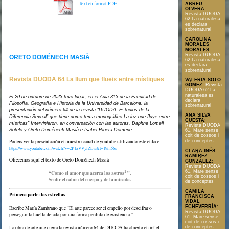
Text en format PDF
ABREU
OLVERA
:
Revista DUODA
62 La naturalesa
es declara
sobrenatural
CAROLINA
MORALES
MORALES
:
Revista DUODA
ORETO DOMÉNECH MASIÀ
62 La naturalesa
es declara
sobrenatural
Revista DUODA 64 La llum que flueix entre místiques
VALERIA SOTO
GÓMEZ
:
Revista
DUODA 62 La
naturalesa es
El 20 de octubre de 2023 tuvo lugar, en el Aula 313 de la Facultad de
declara
Filosofía, Geografía e Historia de la Universidad de Barcelona, la
sobrenatural
presentación del número 64 de la revista “DUODA. Estudios de la
ANA SILVA
Diferencia Sexual” que tiene como tema monográfico La luz que fluye entre
CUESTA
:
místicas” Intervinieron, en conversación con las autoras, Daphne Lomelí
Revista DUODA
Sotelo y Oreto Doménech Masià e Isabel Ribera Domene.
61. Mare sense
coit de cossos i
Podeis ver la presentación en nuestro canal de youtube utilizando este enlace
de conceptes
https://www.youtube.com/watch?v=2P1aVVyfZLw&t=19m56s
CLARA INÉS
RAMÍREZ
Ofrecemos aquí el texto de Oreto Doménech Masià
GONZÁLEZ
:
Revista DUODA
1
61. Mare sense
“Como el amor que acerca los astros
”.
coit de cossos i
Sentir el calor del cuerpo y de la mirada.
de conceptes
CAMILA
Primera parte: las estrellas
FRANCISCA
VIDAL
ECHEVERRÍA
:
Escribe María Zambrano que “El arte parece ser el empeño por descifrar o
Revista DUODA
perseguir la huella dejada por una forma perdida de existencia.”
61. Mare sense
coit de cossos i
de conceptes
La obra de arte que cierra la revista número 64 de DUODA ha abierto en mí el