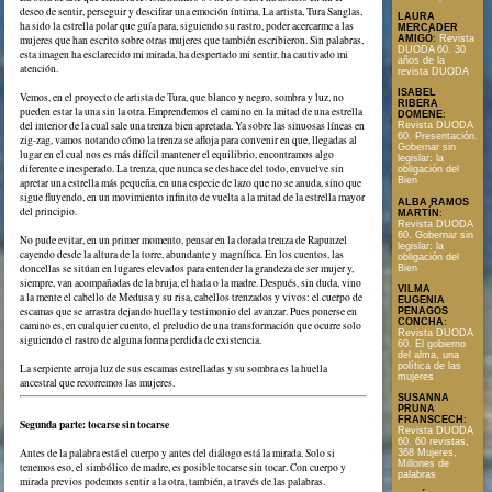
deseo de sentir, perseguir y descifrar una emoción íntima. La artista, Tura Sanglas,
LAURA
ha sido la estrella polar que guía para, siguiendo su rastro, poder acercarme a las
MERCADER
mujeres que han escrito sobre otras mujeres que también escribieron. Sin palabras,
AMIGÓ
:
Revista
DUODA 60. 30
esta imagen ha esclarecido mi mirada, ha despertado mi sentir, ha cautivado mi
años de la
atención.
revista DUODA
ISABEL
Vemos, en el proyecto de artista de Tura, que blanco y negro, sombra y luz, no
RIBERA
pueden estar la una sin la otra. Emprendemos el camino en la mitad de una estrella
DOMENE
:
del interior de la cual sale una trenza bien apretada. Ya sobre las sinuosas líneas en
Revista DUODA
60. Presentación.
zig-zag, vamos notando cómo la trenza se afloja para convenir en que, llegadas al
Gobernar sin
lugar en el cual nos es más difícil mantener el equilibrio, encontramos algo
legislar: la
diferente e inesperado. La trenza, que nunca se deshace del todo, envuelve sin
obligación del
Bien
apretar una estrella más pequeña, en una especie de lazo que no se anuda, sino que
sigue fluyendo, en un movimiento infinito de vuelta a la mitad de la estrella mayor
ALBA RAMOS
del principio.
MARTÍN
:
Revista DUODA
60. Gobernar sin
No pude evitar, en un primer momento, pensar en la dorada trenza de Rapunzel
legislar: la
cayendo desde la altura de la torre, abundante y magnífica. En los cuentos, las
obligación del
doncellas se sitúan en lugares elevados para entender la grandeza de ser mujer y,
Bien
siempre, van acompañadas de la bruja, el hada o la madre. Después, sin duda, vino
VILMA
a la mente el cabello de Medusa y su risa, cabellos trenzados y vivos: el cuerpo de
EUGENIA
escamas que se arrastra dejando huella y testimonio del avanzar. Pues ponerse en
PENAGOS
CONCHA
:
camino es, en cualquier cuento, el preludio de una transformación que ocurre solo
Revista DUODA
siguiendo el rastro de alguna forma perdida de existencia.
60. El gobierno
del alma, una
política de las
La serpiente arroja luz de sus escamas estrelladas y su sombra es la huella
mujeres
ancestral que recorremos las mujeres.
SUSANNA
PRUNA
FRANSCECH
:
Segunda parte: tocarse sin tocarse
Revista DUODA
60. 60 revistas,
Antes de la palabra está el cuerpo y antes del diálogo está la mirada. Solo si
368 Mujeres,
Millones de
tenemos eso, el simbólico de madre, es posible tocarse sin tocar. Con cuerpo y
palabras
mirada previos podemos sentir a la otra, también, a través de las palabras.