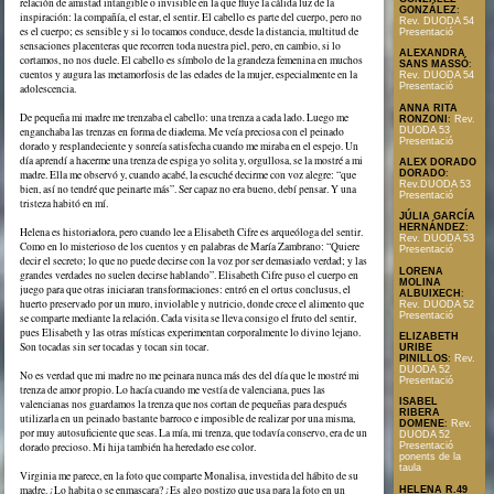
relación de amistad intangible o invisible en la que fluye la cálida luz de la
GONZÁLEZ
:
inspiración: la compañía, el estar, el sentir. El cabello es parte del cuerpo, pero no
Rev. DUODA 54
es el cuerpo; es sensible y si lo tocamos conduce, desde la distancia, multitud de
Presentació
sensaciones placenteras que recorren toda nuestra piel, pero, en cambio, si lo
ALEXANDRA
cortamos, no nos duele. El cabello es símbolo de la grandeza femenina en muchos
SANS MASSÓ
:
cuentos y augura las metamorfosis de las edades de la mujer, especialmente en la
Rev. DUODA 54
Presentació
adolescencia.
ANNA RITA
De pequeña mi madre me trenzaba el cabello: una trenza a cada lado. Luego me
RONZONI
:
Rev.
DUODA 53
enganchaba las trenzas en forma de diadema. Me veía preciosa con el peinado
Presentació
dorado y resplandeciente y sonreía satisfecha cuando me miraba en el espejo. Un
día aprendí a hacerme una trenza de espiga yo solita y, orgullosa, se la mostré a mi
ALEX DORADO
DORADO
:
madre. Ella me observó y, cuando acabé, la escuché decirme con voz alegre: “que
Rev.DUODA 53
bien, así no tendré que peinarte más”. Ser capaz no era bueno, debí pensar. Y una
Presentació
tristeza habitó en mí.
JÚLIA GARCÍA
HERNÁNDEZ
:
Helena es historiadora, pero cuando lee a Elisabeth Cifre es arqueóloga del sentir.
Rev. DUODA 53
Como en lo misterioso de los cuentos y en palabras de María Zambrano: “Quiere
Presentació
decir el secreto; lo que no puede decirse con la voz por ser demasiado verdad; y las
LORENA
grandes verdades no suelen decirse hablando”. Elisabeth Cifre puso el cuerpo en
MOLINA
juego para que otras iniciaran transformaciones: entró en el ortus conclusus, el
ALBUIXECH
:
huerto preservado por un muro, inviolable y nutricio, donde crece el alimento que
Rev. DUODA 52
Presentació
se comparte mediante la relación. Cada visita se lleva consigo el fruto del sentir,
pues Elisabeth y las otras místicas experimentan corporalmente lo divino lejano.
ELIZABETH
Son tocadas sin ser tocadas y tocan sin tocar.
URIBE
PINILLOS
:
Rev.
DUODA 52
No es verdad que mi madre no me peinara nunca más des del día que le mostré mi
Presentació
trenza de amor propio. Lo hacía cuando me vestía de valenciana, pues las
ISABEL
valencianas nos guardamos la trenza que nos cortan de pequeñas para después
RIBERA
utilizarla en un peinado bastante barroco e imposible de realizar por una misma,
DOMENE
:
Rev.
por muy autosuficiente que seas. La mía, mi trenza, que todavía conservo, era de un
DUODA 52
dorado precioso. Mi hija también ha heredado ese color.
Presentació
ponents de la
taula
Virginia me parece, en la foto que comparte Monalisa, investida del hábito de su
madre. ¿Lo habita o se enmascara? ¿Es algo postizo que usa para la foto en un
HELENA R.49