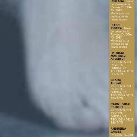
INGLADA
:
Texto
de Presentació
Revista DUODA
45, 2013
Monogràfic: la
política de les
noves mares
ISABEL
RIBERA
:
Texto
de presentació
Revista DUODA
45, 2013
Monogràfic: la
política de les
noves mares
PATRICIA
MARTÍNEZ
ÀLVAREZ
:
PRESENTACIÓ
REVISTA
DUODA, 42
TEOLOGIA DELS
SENTITS
CLARA
TREPAT
:
PRESENTACIÓ
REVISTA
DUODA, 42
TEOLOGIA DELS
SENTITS
CARME VIDAL
ESTRUEL
:
PRESENTACIÓ
REVISTA
DUODA, 42
TEOLOGIA DELS
SENTITS
ANDREINA
JAIMES
:
PRESENTACIÓN