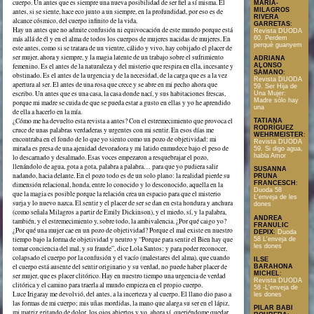
cuerpo. Un antes que es siempre una nueva posibilidad de ser fiel a sí misma. El
MARÍA-
MILAGROS
antes, si se siente, hace eco junto a un siempre, en la profundidad, por eso es de
RIVERA
alcance cósmico, del cuerpo infinito de la vida.
GARRETAS
:
Hay un antes que no admite confusión ni equivocación de este mundo porque está
Revista DUODA
60. Perdem
más allá de él y en el alma de todos los cuerpos de mujeres nacidas de mujeres. En
perquè guanyem
este antes, como si se tratara de un vientre, cálido y vivo, hay cobijado el placer de
ser mujer, ahora y siempre, y la magia latente de un trabajo sobre el sufrimiento
ADRIANA
femenino. Es el antes de la naturaleza y del misterio que respira en ella, incesante y
ALONSO
SÁMANO
:
obstinado. Es el antes de la urgencia y de la necesidad, de la carga que es a la vez
Revista DUODA
apertura al ser. El antes de una rosa que crece y se abre en mi pecho ahora que
59. Ser Hija de
escribo. Un antes que es una casa, la casa donde nací, y sus habitaciones frescas,
Una Mujer:
Madre sólo hay
porque mi madre se cuida de que se pueda estar a gusto en ellas y yo he aprendido
una
de ella a hacerlo en la mía.
¿Cómo me ha devuelto esta revista a antes? Con el estremecimiento que provoca el
TATIANA
RODRÍGUEZ
cruce de unas palabras verdaderas y urgentes con mi sentir. En esos días me
WEHRMEISTER
:
encontraba en el fondo de lo que yo siento como un pozo de objetividad: mi
Revista DUODA
mirada es presa de una ajenidad devoradora y mi latido enmudece bajo el peso de
59. Si digo agua,
habla Amor
lo descarnado y desalmado. Esas voces empezaron a resquebrajar el pozo,
llenándolo de agua, gota a gota, palabra a palabra… para que yo pudiera salir
SUSANNA
nadando, hacia delante. En el pozo todo es de un solo plano: la realidad pierde su
PRUNA
FRANCESCH
:
dimensión relacional, honda, entre lo conocido y lo desconocido, aquella en la
Duoda 58
que la magia es posible porque la relación crea un espacio para que el misterio
L'enveja de les
surja y lo nuevo nazca. El sentir y el placer de ser se dan en esta hondura y anchura
dones
(como señala Milagros a partir de Emily Dickinson), y el miedo, sí, y la palabra,
ANDREA
también, y el estremecimiento y, sobre todo, la ambivalencia. ¿Por qué caigo yo?
FRANULIC
¿Por qué una mujer cae en un pozo de objetividad? Porque el mal existe en nuestro
DEPIX
:
Duoda
tiempo bajo la forma de objetividad y neutro y “Porque para sentir el Bien hay que
58 L'enveja de
les dones
tomar conciencia del mal, y su fraude”, dice Lola Santos; y para poder reconocer,
colapsado el cuerpo por la confusión y el vacío (malestares del alma), que cuando
ILSE
el cuerpo está ausente del sentir originario y su verdad, no puede haber placer de
BARAHONA
MICHEL
:
ser mujer, que es placer clitórico. Hay en nuestro tiempo una urgencia de verdad
Revista DUODA
clitórica y el camino para traerla al mundo empieza en el propio cuerpo.
58 -L'enveja de
Luce Irigaray me devolvió, del antes, a la incerteza y al cuerpo. El llano dio paso a
les dones
las formas de mi cuerpo; mis uñas mordidas, la mano que alarga su ser en el lápiz,
PILAR BABI
mi matriz gritando de dolor, los ojos abiertos y yo, ahora sí, queriéndome quedar