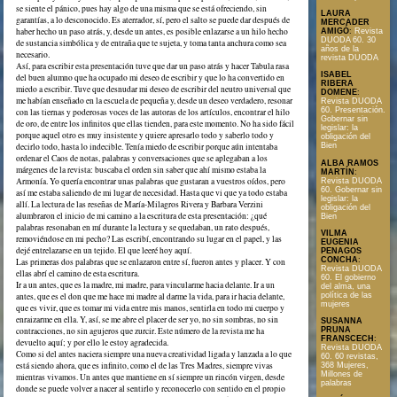
se siente el pánico, pues hay algo de una misma que se está ofreciendo, sin
LAURA
garantías, a lo desconocido. Es aterrador, sí, pero el salto se puede dar después de
MERCADER
haber hecho un paso atrás, y, desde un antes, es posible enlazarse a un hilo hecho
AMIGÓ
:
Revista
DUODA 60. 30
de sustancia simbólica y de entraña que te sujeta, y toma tanta anchura como sea
años de la
necesario.
revista DUODA
Así, para escribir esta presentación tuve que dar un paso atrás y hacer Tabula rasa
ISABEL
del buen alumno que ha ocupado mi deseo de escribir y que lo ha convertido en
RIBERA
miedo a escribir. Tuve que desnudar mi deseo de escribir del neutro universal que
DOMENE
:
me habían enseñado en la escuela de pequeña y, desde un deseo verdadero, resonar
Revista DUODA
60. Presentación.
con las tiernas y poderosas voces de las autoras de los artículos, encontrar el hilo
Gobernar sin
de oro, de entre los infinitos que ellas tienden, para este momento. No ha sido fácil
legislar: la
porque aquel otro es muy insistente y quiere apresarlo todo y saberlo todo y
obligación del
decirlo todo, hasta lo indecible. Tenía miedo de escribir porque aún intentaba
Bien
ordenar el Caos de notas, palabras y conversaciones que se aplegaban a los
ALBA RAMOS
márgenes de la revista: buscaba el orden sin saber que ahí mismo estaba la
MARTÍN
:
Armonía. Yo quería encontrar unas palabras que gustaran a vuestros oídos, pero
Revista DUODA
60. Gobernar sin
así me estaba saliendo de mi lugar de necesidad. Hasta que vi que ya todo estaba
legislar: la
allí. La lectura de las reseñas de María-Milagros Rivera y Barbara Verzini
obligación del
alumbraron el inicio de mi camino a la escritura de esta presentación: ¿qué
Bien
palabras resonaban en mí durante la lectura y se quedaban, un rato después,
VILMA
removiéndose en mi pecho? Las escribí, encontrando su lugar en el papel, y las
EUGENIA
dejé entrelazarse en un tejido. El que leeré hoy aquí.
PENAGOS
CONCHA
:
Las primeras dos palabras que se enlazaron entre sí, fueron antes y placer. Y con
Revista DUODA
ellas abrí el camino de esta escritura.
60. El gobierno
Ir a un antes, que es la madre, mi madre, para vincularme hacia delante. Ir a un
del alma, una
antes, que es el don que me hace mi madre al darme la vida, para ir hacia delante,
política de las
mujeres
que es vivir, que es tomar mi vida entre mis manos, sentirla en todo mi cuerpo y
enraizarme en ella. Y, así, se me abre el placer de ser yo, no sin sombras, no sin
SUSANNA
contracciones, no sin agujeros que zurcir. Este número de la revista me ha
PRUNA
FRANSCECH
:
devuelto aquí; y por ello le estoy agradecida.
Revista DUODA
Como si del antes naciera siempre una nueva creatividad ligada y lanzada a lo que
60. 60 revistas,
está siendo ahora, que es infinito, como el de las Tres Madres, siempre vivas
368 Mujeres,
Millones de
mientras vivamos. Un antes que mantiene en sí siempre un rincón virgen, desde
palabras
donde se puede volver a nacer al sentirlo y reconocerlo con sentido en el propio