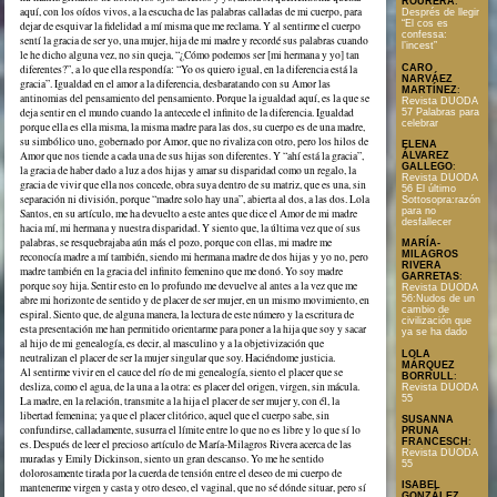
ROURERA
:
aquí, con los oídos vivos, a la escucha de las palabras calladas de mi cuerpo, para
Després de llegir
“El cos es
dejar de esquivar la fidelidad a mí misma que me reclama. Y al sentirme el cuerpo
confessa:
sentí la gracia de ser yo, una mujer, hija de mi madre y recordé sus palabras cuando
l’incest”
le he dicho alguna vez, no sin queja, “¿Cómo podemos ser [mi hermana y yo] tan
CARO
diferentes?”, a lo que ella respondía: “Yo os quiero igual, en la diferencia está la
NARVÁEZ
gracia”. Igualdad en el amor a la diferencia, desbaratando con su Amor las
MARTÍNEZ
:
antinomias del pensamiento del pensamiento. Porque la igualdad aquí, es la que se
Revista DUODA
deja sentir en el mundo cuando la antecede el infinito de la diferencia. Igualdad
57 Palabras para
celebrar
porque ella es ella misma, la misma madre para las dos, su cuerpo es de una madre,
su simbólico uno, gobernado por Amor, que no rivaliza con otro, pero los hilos de
ELENA
Amor que nos tiende a cada una de sus hijas son diferentes. Y “ahí está la gracia”,
ÁLVAREZ
GALLEGO
:
la gracia de haber dado a luz a dos hijas y amar su disparidad como un regalo, la
Revista DUODA
gracia de vivir que ella nos concede, obra suya dentro de su matriz, que es una, sin
56 El último
separación ni división, porque “madre solo hay una”, abierta al dos, a las dos. Lola
Sottosopra:razón
para no
Santos, en su artículo, me ha devuelto a este antes que dice el Amor de mi madre
desfallecer
hacia mí, mi hermana y nuestra disparidad. Y siento que, la última vez que oí sus
palabras, se resquebrajaba aún más el pozo, porque con ellas, mi madre me
MARÍA-
MILAGROS
reconocía madre a mí también, siendo mi hermana madre de dos hijas y yo no, pero
RIVERA
madre también en la gracia del infinito femenino que me donó. Yo soy madre
GARRETAS
:
porque soy hija. Sentir esto en lo profundo me devuelve al antes a la vez que me
Revista DUODA
abre mi horizonte de sentido y de placer de ser mujer, en un mismo movimiento, en
56:Nudos de un
cambio de
espiral. Siento que, de alguna manera, la lectura de este número y la escritura de
civilización que
esta presentación me han permitido orientarme para poner a la hija que soy y sacar
ya se ha dado
al hijo de mi genealogía, es decir, al masculino y a la objetivización que
LOLA
neutralizan el placer de ser la mujer singular que soy. Haciéndome justicia.
MÁRQUEZ
Al sentirme vivir en el cauce del río de mi genealogía, siento el placer que se
BORRULL
:
desliza, como el agua, de la una a la otra: es placer del origen, virgen, sin mácula.
Revista DUODA
55
La madre, en la relación, transmite a la hija el placer de ser mujer y, con él, la
libertad femenina; ya que el placer clitórico, aquel que el cuerpo sabe, sin
SUSANNA
confundirse, calladamente, susurra el límite entre lo que no es libre y lo que sí lo
PRUNA
FRANCESCH
:
es. Después de leer el precioso artículo de María-Milagros Rivera acerca de las
Revista DUODA
muradas y Emily Dickinson, siento un gran descanso. Yo me he sentido
55
dolorosamente tirada por la cuerda de tensión entre el deseo de mi cuerpo de
ISABEL
mantenerme virgen y casta y otro deseo, el vaginal, que no sé dónde situar, pero sí
GONZÁLEZ