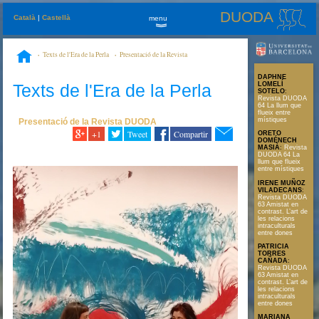
DUODA
Català
|
Castellà
menu
»
Texts de l'Era de la Perla
Presentació de la Revista
DUODA
Revista DUODA 60. Gobernar sin legislar: la obligación del Bien
DAPHNE
Texts de l'Era de la Perla
LOMELÍ
SOTELO
:
Revista DUODA
64 La llum que
flueix entre
místiques
Presentació de la Revista DUODA
+1
Tweet
Compartir
ORETO
DOMÉNECH
MASIÀ
:
Revista
DUODA 64 La
llum que flueix
entre místiques
IRENE MUÑOZ
VILADECANS
:
Revista DUODA
63 Amistat en
contrast. L’art de
les relacions
intraculturals
entre dones
PATRICIA
TORRES
CAÑADA
:
Revista DUODA
63 Amistat en
contrast. L’art de
les relacions
intraculturals
entre dones
MARIANA