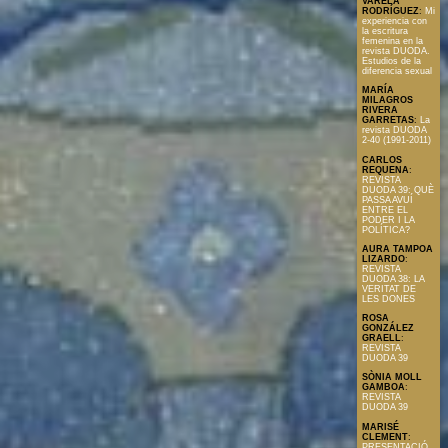
VARELA
RODRÍGUEZ
:
Mi
experiencia con
la escritura
femenina en la
revista DUODA.
Estudios de la
diferencia sexual
MARÍA
MILAGROS
RIVERA
GARRETAS
:
La
revista DUODA
2-40 (1991-2011)
CARLOS
REQUENA
:
REVISTA
DUODA 39: QUÈ
PASSA AVUÍ
ENTRE EL
PODER I LA
POLÍTICA?
AURA TAMPOA
LIZARDO
:
REVISTA
DUODA 38: LA
VERITAT DE
LES DONES
ROSA
GONZÁLEZ
GRAELL
:
REVISTA
DUODA 39
SÒNIA MOLL
GAMBOA
:
REVISTA
DUODA 39
MARISÉ
CLEMENT
:
PRESENTACIÓ