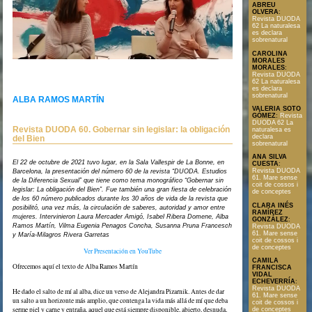
ABREU
OLVERA
:
Revista DUODA
62 La naturalesa
es declara
sobrenatural
CAROLINA
MORALES
MORALES
:
Revista DUODA
62 La naturalesa
es declara
sobrenatural
ALBA RAMOS MARTÍN
VALERIA SOTO
GÓMEZ
:
Revista
DUODA 62 La
Revista DUODA 60. Gobernar sin legislar: la obligación
naturalesa es
declara
del Bien
sobrenatural
ANA SILVA
El 22 de octubre de 2021 tuvo lugar, en la Sala Vallespir de La Bonne, en
CUESTA
:
Text en format PDF
Revista DUODA
Barcelona, la presentación del número 60 de la revista “DUODA. Estudios
61. Mare sense
de la Diferencia Sexual” que tiene como tema monográfico “Gobernar sin
coit de cossos i
legislar: La obligación del Bien”. Fue también una gran fiesta de celebración
de conceptes
de los 60 número publicados durante los 30 años de vida de la revista que
CLARA INÉS
posibilitó, una vez más, la circulación de saberes, autoridad y amor entre
RAMÍREZ
mujeres. Intervinieron Laura Mercader Amigó, Isabel Ribera Domene, Alba
GONZÁLEZ
:
Ramos Martín, Vilma Eugenia Penagos Concha, Susanna Pruna Francesch
Revista DUODA
61. Mare sense
y María-Milagros Rivera Garretas
coit de cossos i
de conceptes
Ver Presentación en YouTube
CAMILA
Ofrecemos aquí el texto de Alba Ramos Martín
FRANCISCA
VIDAL
ECHEVERRÍA
:
Revista DUODA
He dado el salto de mí al alba, dice un verso de Alejandra Pizarnik. Antes de dar
61. Mare sense
un salto a un horizonte más amplio, que contenga la vida más allá de mí que deba
coit de cossos i
serme piel y carne y entraña, aquel que está siempre disponible, abierto, desnuda,
de conceptes