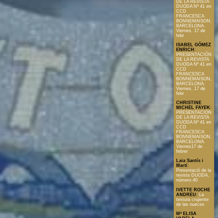
DE LA REVISTA
DUODA Nº 41 en
CCD
FRANCESCA
BONNEMAISON,
BARCELONA.
Viernes, 17 de
febr
ISABEL GÓMEZ
ENRICH
:
PRESENTACIÓN
DE LA REVISTA
DUODA Nº 41 en
CCD
FRANCESCA
BONNEMAISON,
BARCELONA.
Viernes, 17 de
febr
CHRISTINE
MICHEL FAYEK
:
PRESENTACIÓN
DE LA REVISTA
DUODA Nº 41 en
CCD
FRANCESCA
BONNEMAISON,
BARCELONA.
Viernes17 de
febrer
Laia Santís i
Martí
:
Presentació de la
revista DUODA,
número 40
IVETTE ROCHE
ANDREU
:
La
textura crujiente
de las nueces
Mª ELISA