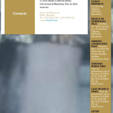
© 2026 Duoda. Centre de Dones,
CASAS
Universitat de Barcelona, Tots els drets
PERPINYÀ
:
DUODA 49.
reservats.
Llibreria
PRÒLEG.
Carrer Adolf Florensa, 8,
Contacte
Barcelona
08028 - Barcelona
Tel. + 34 93 448 13 99 / + 34 93 403 97 92.
NEUS R.49
e-mail:
duoda@ub.edu
DOMÍNGUEZ
VILA
:
DUODA
49. Què buscava
jo a la Història?
Llibreria
PRÒLEG.
Barcelona
AMPARO
CHUMACERO
RUIZ
:
Present.
Rev. DUODA 48.
Obrar des de
l’imperceptible.
Amparo
Chumacero Ruiz
ADRIANA
RUBIO AMO
:
Text de
presentació de la
Revista DUODA
47 EL DOLOR
DE LES DONES
ÉS JA
POLÍTICA?
LAIA PAJUELO
SANS
:
Text de
presentació de la
Revista DUODA
47 EL DOLOR
DE LES DONES
ÉS JA
POLÍTICA?
ESTER