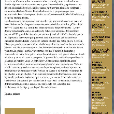
fuera de mí. Caminar sobre esta cuerda es hacerse mal y es no ver el mal ni su
GONZÁLEZ
:
fraude: el placer clitórico se desvanece, pues “crea confusión y equívocos a una
Rev. DUODA 54
mujer; entrelazando peligrosamente la idea de placer con la idea de violencia”,
Presentació
como señala Barbara Verzini. Es una lucha contra el propio cuerpo, para
ALEXANDRA
neutralizarlo. Pero “el cuerpo se obstina en ser”, como escribió María Zambrano, y
SANS MASSÓ
:
el mío se obstina mucho.
Rev. DUODA 54
Presentació
Que la castidad y la virginidad sean una elección que abre el amor a ser mujer, el
amor divino, a mí me ha provocado una revolución de los sentidos. ¿Cómo dejar
ANNA RITA
de vivir la castidad y la virginidad como represión, bloqueo o miedo? ¿Cómo
RONZONI
:
Rev.
DUODA 53
desatar esta elección, que es una elección del cuerpo femenino, del simbólico
Presentació
patriarcal? “Eligiéndola sabiendo que no es objeto de elección”, sabiendo que es
un imperativo del cuerpo que quiere ser libre porque sabe que es allí donde
ALEX DORADO
DORADO
:
encuentra libertad. Emily Dickinson sabía la libertad que había en esta elección.
Rev.DUODA 53
El cuerpo guarda la memoria, él no olvida lo que le es de la raíz de la vida, como la
Presentació
libertad o el placer de ser mujer. Al leer la revista he deseado escuchar mis formas
JÚLIA GARCÍA
y latidos, aperturas i cierres, y quedarme, con más o menos dificultades e
HERNÁNDEZ
:
intentando no evitar lo negativo ni quedarme atrapada en él, para ir al encuentro de
Rev. DUODA 53
mi placer y mi sentir; pues el cuerpo es “el garante de la realidad que percibo o de
Presentació
la verdad que afirmo”, dice Luce Irigaray. Que la castidad signifique, como
LORENA
significado colectivo, neutro, ‘ausencia de placer’ es una equivocación. Yo la he
MOLINA
vivido como un gran desencuentro entre la palabra placer y mi sentir placer; un
ALBUIXECH
:
Rev. DUODA 52
desencuentro que me ha colocado fuera de mi cuerpo y ha borrado los límites de
Presentació
mi libertad y mi no libertad. Y no es insignificante este desencuentro, pues hay
algo en lo profundo, insistente, que se retuerce y remueve de un lado a otro sin
ELIZABETH
saber dónde colocarse ni por dónde salir; y hace sentir su desorden, silenciosa y
URIBE
PINILLOS
:
Rev.
dolorosamente, porque es urgente que sea tocado con la palabra que
DUODA 52
verdaderamente lo diga, y con la piel, liberado al caos.
Presentació
ISABEL
Muchas gracias.
RIBERA
DOMENE
:
Rev.
DUODA 52
Presentació
ponents de la
taula
HELENA R.49