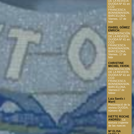
DE LA REVISTA
DUODA Nº 41 en
CCD
FRANCESCA
BONNEMAISON,
BARCELONA.
Viernes, 17 de
febr
ISABEL GÓMEZ
ENRICH
:
PRESENTACIÓN
DE LA REVISTA
DUODA Nº 41 en
CCD
FRANCESCA
BONNEMAISON,
BARCELONA.
Viernes, 17 de
febr
CHRISTINE
MICHEL FAYEK
:
PRESENTACIÓN
DE LA REVISTA
DUODA Nº 41 en
CCD
FRANCESCA
BONNEMAISON,
BARCELONA.
Viernes17 de
febrer
Laia Santís i
Martí
:
Presentació de la
revista DUODA,
número 40
IVETTE ROCHE
ANDREU
:
La
textura crujiente
de las nueces
Mª ELISA