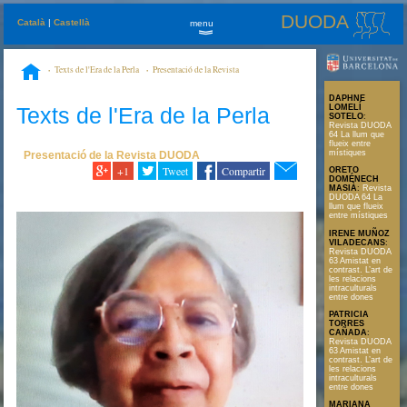
DUODA
Català
|
Castellà
menu
»
Texts de l'Era de la Perla
Presentació de la Revista
DUODA
Revista DUODA 60. El gobierno del alma, una política de las
DAPHNE
mujeres
Texts de l'Era de la Perla
LOMELÍ
SOTELO
:
Revista DUODA
64 La llum que
flueix entre
místiques
Presentació de la Revista DUODA
+1
Tweet
Compartir
ORETO
DOMÉNECH
MASIÀ
:
Revista
DUODA 64 La
llum que flueix
entre místiques
IRENE MUÑOZ
VILADECANS
:
Revista DUODA
63 Amistat en
contrast. L’art de
les relacions
intraculturals
entre dones
PATRICIA
TORRES
CAÑADA
:
Revista DUODA
63 Amistat en
contrast. L’art de
les relacions
intraculturals
entre dones
MARIANA