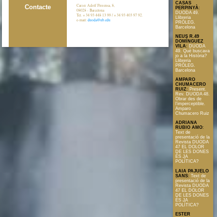
CASAS
Carrer Adolf Florensa, 8,
Contacte
PERPINYÀ
:
08028 - Barcelona
DUODA 49.
Tel. + 34 93 448 13 99 / + 34 93 403 97 92.
Llibreria
e-mail:
duoda@ub.edu
PRÒLEG.
Barcelona
NEUS R.49
DOMÍNGUEZ
VILA
:
DUODA
49. Què buscava
jo a la Història?
Llibreria
PRÒLEG.
Barcelona
AMPARO
CHUMACERO
RUIZ
:
Present.
Rev. DUODA 48.
Obrar des de
l’imperceptible.
Amparo
Chumacero Ruiz
ADRIANA
RUBIO AMO
:
Text de
presentació de la
Revista DUODA
47 EL DOLOR
DE LES DONES
ÉS JA
POLÍTICA?
LAIA PAJUELO
SANS
:
Text de
presentació de la
Revista DUODA
47 EL DOLOR
DE LES DONES
ÉS JA
POLÍTICA?
ESTER