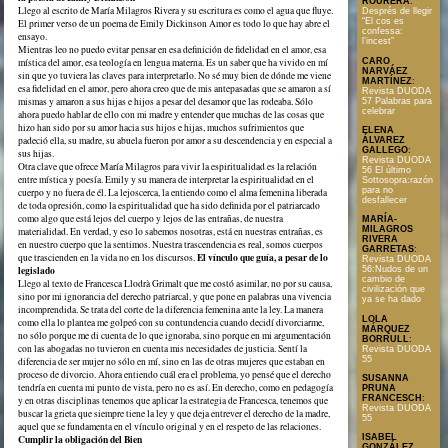
ROURERA
:
Llego al escrito de María Milagros Rivera y su escritura es como el agua que fluye.
Després de llegir
“El cos es
El primer verso de un poema de Emily Dickinson Amor es todo lo que hay abre el
confessa:
ensayo.
l’incest”
Mientras leo no puedo evitar pensar en esa definición de fidelidad en el amor, esa
CARO
mística del amor, esa teología en lengua materna. Es un saber que ha vivido en mí
NARVÁEZ
sin que yo tuviera las claves para interpretarlo. No sé muy bien de dónde me viene
MARTÍNEZ
:
esa fidelidad en el amor, pero ahora creo que de mis antepasadas que se amaron a sí
Revista DUODA
mismas y amaron a sus hijas e hijos a pesar del desamor que las rodeaba. Sólo
57 Palabras para
celebrar
ahora puedo hablar de ello con mi madre y entender que muchas de las cosas que
hizo han sido por su amor hacia sus hijos e hijas, muchos sufrimientos que
ELENA
padeció ella, su madre, su abuela fueron por amor a su descendencia y en especial a
ÁLVAREZ
GALLEGO
:
sus hijas.
Revista DUODA
Otra clave que ofrece María Milagros para vivir la espiritualidad es la relación
56 El último
entre mística y poesía. Emily y su manera de interpretar la espiritualidad en el
Sottosopra:razón
para no
cuerpo y no fuera de él. La lejoscerca, la entiendo como el alma femenina liberada
desfallecer
de toda opresión, como la espiritualidad que ha sido definida por el patriarcado
como algo que está lejos del cuerpo y lejos de las entrañas, de nuestra
MARÍA-
MILAGROS
materialidad. En verdad, y eso lo sabemos nosotras, está en nuestras entrañas, es
RIVERA
en nuestro cuerpo que la sentimos. Nuestra trascendencia es real, somos cuerpos
GARRETAS
:
El vínculo que guía, a pesar de lo
que trascienden en la vida no en los discursos.
Revista DUODA
legislado
56:Nudos de un
cambio de
Llego al texto de Francesca Llodrà Grimalt que me costó asimilar, no por su causa,
civilización que
sino por mi ignorancia del derecho patriarcal, y que pone en palabras una vivencia
ya se ha dado
incomprendida. Se trata del corte de la diferencia femenina ante la ley. La manera
LOLA
como ella lo plantea me golpeó con su contundencia cuando decidí divorciarme,
MÁRQUEZ
no sólo porque me di cuenta de lo que ignoraba, sino porque en mi argumentación
BORRULL
:
con las abogadas no tuvieron en cuenta mis necesidades de justicia. Sentí la
Revista DUODA
55
diferencia de ser mujer no sólo en mí, sino en las de otras mujeres que estaban en
proceso de divorcio. Ahora entiendo cuál era el problema, yo pensé que el derecho
SUSANNA
tendría en cuenta mi punto de vista, pero no es así. En derecho, como en pedagogía
PRUNA
FRANCESCH
:
y en otras disciplinas tenemos que aplicar la estrategia de Francesca, tenemos que
Revista DUODA
buscar la grieta que siempre tiene la ley y que deja entrever el derecho de la madre,
55
aquel que se fundamenta en el vínculo original y en el respeto de las relaciones.
Cumplir la obligación del Bien
ISABEL
GONZÁLEZ