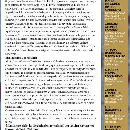
Sigo con las reflexiones de Clara Inés Ramírez, quien nos comparte la vivencia que
MARÍA-
MILAGROS
tuvo durante la pandemia de la COVID 19 y el confinamiento. El mundo se
RIVERA
detuvo, pero la vida no, en especial la vida espiritual. Clara Inés ante la
GARRETAS
:
imposición del encierro y la soledad tuvo el tiempo para hacer consciencia de
Revista DUODA
60. Perdem
algo: La naturaleza es sobrenatural, y en la política de las mujeres esto hay que
perquè guanyem
tomarlo en cuenta. La naturaleza es una otredad que también tiene alma. Desde el
encierro Clara tuvo la posibilidad de escuchar el espíritu de la naturaleza.
ADRIANA
Ante el temor y el sufrimiento corporal, buscó la compañía de Simone Weil,
ALONSO
SÁMANO
:
aquella mujer extraordinaria que vivió su espiritualidad plenamente. Su escritura
Revista DUODA
la acompañó en esa experiencia de sentir el misterio de la vida, de la gracia divina
59. Ser Hija de
que solo escuchamos cuando algo nos produce un impacto fulminante. Nada
Una Mujer:
Madre sólo hay
podemos hacer contra este momento que se prolonga y no sabemos cuándo
una
terminará y si volverá. Es como un llamado a la humildad y a la simplicidad de la
vida doméstica, cotidiana. Solo así podemos aceptar la incertidumbre frente a la
TATIANA
RODRÍGUEZ
pandemia.
WEHRMEISTER
:
El alma simple de Macrina
Revista DUODA
Ahora, Laura Carolina Durán nos presenta a Macrina, una mujer que se propuso
59. Si digo agua,
habla Amor
desarrollar al máximo su espiritualidad y que, al mismo tiempo, estableció lazos
de amor con su familia y su comunidad. Fue una mujer de autoridad y de cohesión
SUSANNA
en su tiempo, no necesitó ni el reconocimiento ni la autorización masculina.
PRUNA
FRANCESCH
:
La historia de Macrina me lleva a pensar que la mística femenina es una estrategia
Duoda 58
de las mujeres para hacerle el quite a la doctrina patriarcal. Cuando Macrina dice
L'enveja de les
que el alma es una sustancia engendrada, una sustancia viva e intelectual que
dones
infunde en un cuerpo orgánico y sensorial el poder de vivir y de recibir las
ANDREA
impresiones de los sentidos siempre y cuando la naturaleza capaz de esto se
FRANULIC
mantenga unida, siento que está respondiendo a la manera de amar con mi carne y
DEPIX
:
Duoda
con mi alma, con todo lo que constituye mi Ser. Desde niña he sentido que es así,
58 L'enveja de
les dones
que no soy un ser abyecto, sino un ser espiritual, de una espiritualidad que vibra
en mis entrañas.
ILSE
Cómo entonces vivir mi espiritualidad hoy, y Macrina me responde que mi alma,
BARAHONA
MICHEL
:
mi espiritualidad está en las actividades de cada día, en las relaciones amorosas
Revista DUODA
que establezco con los otros y las otras, en mis actos, no en los discursos, no en la
58 -L'enveja de
teoría.
les dones
¡Murada en el cielo! La distancia de amor en la mística beguina europea y en
PILAR BABI
la poesía de Emily Dickinson