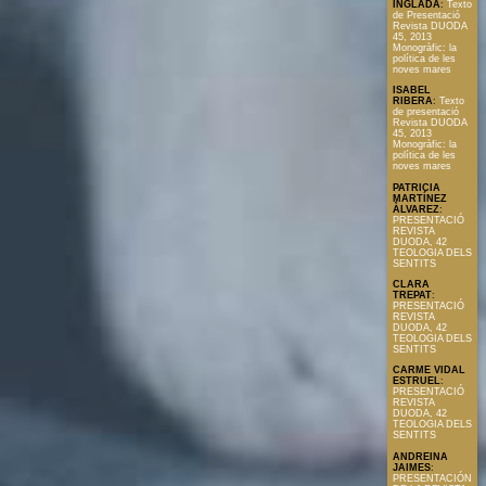
INGLADA
:
Texto
de Presentació
Revista DUODA
45, 2013
Monogràfic: la
política de les
noves mares
ISABEL
RIBERA
:
Texto
de presentació
Revista DUODA
45, 2013
Monogràfic: la
política de les
noves mares
PATRICIA
MARTÍNEZ
ÀLVAREZ
:
PRESENTACIÓ
REVISTA
DUODA, 42
TEOLOGIA DELS
SENTITS
CLARA
TREPAT
:
PRESENTACIÓ
REVISTA
DUODA, 42
TEOLOGIA DELS
SENTITS
CARME VIDAL
ESTRUEL
:
PRESENTACIÓ
REVISTA
DUODA, 42
TEOLOGIA DELS
SENTITS
ANDREINA
JAIMES
:
PRESENTACIÓN