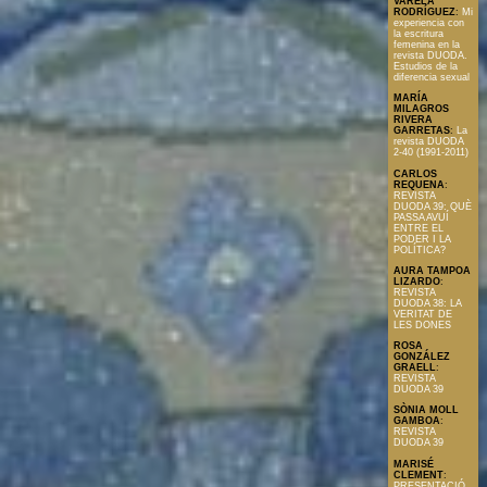
VARELA
RODRÍGUEZ
:
Mi
experiencia con
la escritura
femenina en la
revista DUODA.
Estudios de la
diferencia sexual
MARÍA
MILAGROS
RIVERA
GARRETAS
:
La
revista DUODA
2-40 (1991-2011)
CARLOS
REQUENA
:
REVISTA
DUODA 39: QUÈ
PASSA AVUÍ
ENTRE EL
PODER I LA
POLÍTICA?
AURA TAMPOA
LIZARDO
:
REVISTA
DUODA 38: LA
VERITAT DE
LES DONES
ROSA
GONZÁLEZ
GRAELL
:
REVISTA
DUODA 39
SÒNIA MOLL
GAMBOA
:
REVISTA
DUODA 39
MARISÉ
CLEMENT
:
PRESENTACIÓ