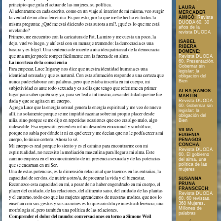
principio que guía el actuar de las mujeres, su política.
LAURA
Al adentrarme en cada escrito, como en un viaje al interior de mí misma, veo surgir
MERCADER
la verdad de mi alma femenina. Es por esto, por lo que me he hecho en todos la
AMIGÓ
:
Revista
DUODA 60. 30
misma pregunta: ¿Qué me está diciendo esta autora a mí?, ¿qué es lo que me está
años de la
revelando?
revista DUODA
Primero, me encuentro con la caricatura de Pat. La miro y me cuesta un poco, la
ISABEL
dejo, vuelvo luego, y ahí está con su mensaje tremendo: la democracia es una
RIBERA
basura y es frágil. Una sentencia de muerte a una idea patriarcal de la democracia
DOMENE
:
que una mujer puede romper fácilmente con la fuerza de su alma.
Revista DUODA
La incerteza de la consciencia
60. Presentación.
Gobernar sin
Para empezar, Luce Irigaray nos dice que nuestra identidad humana es una
legislar: la
identidad sexuada y que es natural. Con esta afirmación responde a una certeza que
obligación del
nunca pude elaborar con palabras, pero que estaba inscrita en mi cuerpo, mi
Bien
subjetividad es ante todo sexuada y es a ella que tengo que referirme en primer
ALBA RAMOS
lugar para saber quién soy yo, para ser leal a mí misma, a esa identidad que me fue
MARTÍN
:
dada y que se agita en mi cuerpo.
Revista DUODA
60. Gobernar sin
Agrega Luce que la energía sexual genera la energía espiritual y me veo de nuevo
legislar: la
allí, no solamente porque se me impidió razonar sobre mi propio placer desde
obligación del
niña, sino porque se me dijo en repetidas ocasiones que eso era algo malo, algo
Bien
indeseable. Esa represión generó en mí un desorden emocional y simbólico,
VILMA
porque no sabía por dónde ir ni en qué creer y me decían que no le podía creer a mi
EUGENIA
cuerpo, lo único certero. Ahora lo sé.
PENAGOS
CONCHA
:
Mi cuerpo es real porque lo siento y es el camino para encontrarme con mi
Revista DUODA
espiritualidad, no necesito la mediación masculina para llegar a mi alma. Este
60. El gobierno
camino empieza en el reconocimiento de mi presencia sexuada y de las potencias
del alma, una
que se encarnan en mi Ser.
política de las
mujeres
Una de estas potencias, es la dimensión relacional que traemos en las entrañas, la
capacidad de ser dos, de nutrir a otro/a, de procurar la vida y el bienestar.
SUSANNA
Reconozco esta capacidad en mí, a pesar de no haber engendrado en mi cuerpo, el
PRUNA
FRANSCECH
:
placer del cuidado, de las relaciones, del alimento sano, del cuidado de las plantas
Revista DUODA
y el entorno, todo eso que las mujeres aprendemos de nuestras madres, que nos lo
60. 60 revistas,
enseñan con sus gestos y sus acciones es lo que constituye nuestra diferencia, una
368 Mujeres,
Millones de
morfología sí, pero también una política de las relaciones.
palabras
Comprender el dolor del mundo: conversaciones en torno a Simone Weil