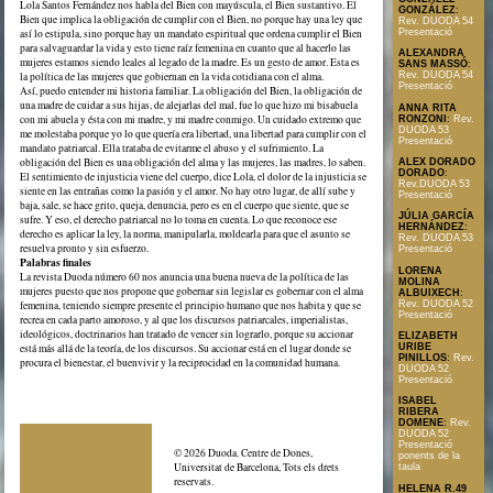
Lola Santos Fernández nos habla del Bien con mayúscula, el Bien sustantivo. El
GONZÁLEZ
:
Bien que implica la obligación de cumplir con el Bien, no porque hay una ley que
Rev. DUODA 54
así lo estipula, sino porque hay un mandato espiritual que ordena cumplir el Bien
Presentació
para salvaguardar la vida y esto tiene raíz femenina en cuanto que al hacerlo las
ALEXANDRA
mujeres estamos siendo leales al legado de la madre. Es un gesto de amor. Esta es
SANS MASSÓ
:
la política de las mujeres que gobiernan en la vida cotidiana con el alma.
Rev. DUODA 54
Presentació
Así, puedo entender mi historia familiar. La obligación del Bien, la obligación de
una madre de cuidar a sus hijas, de alejarlas del mal, fue lo que hizo mi bisabuela
ANNA RITA
con mi abuela y ésta con mi madre, y mi madre conmigo. Un cuidado extremo que
RONZONI
:
Rev.
DUODA 53
me molestaba porque yo lo que quería era libertad, una libertad para cumplir con el
Presentació
mandato patriarcal. Ella trataba de evitarme el abuso y el sufrimiento. La
obligación del Bien es una obligación del alma y las mujeres, las madres, lo saben.
ALEX DORADO
DORADO
:
El sentimiento de injusticia viene del cuerpo, dice Lola, el dolor de la injusticia se
Rev.DUODA 53
siente en las entrañas como la pasión y el amor. No hay otro lugar, de allí sube y
Presentació
baja, sale, se hace grito, queja, denuncia, pero es en el cuerpo que siente, que se
JÚLIA GARCÍA
sufre. Y eso, el derecho patriarcal no lo toma en cuenta. Lo que reconoce ese
HERNÁNDEZ
:
derecho es aplicar la ley, la norma, manipularla, moldearla para que el asunto se
Rev. DUODA 53
resuelva pronto y sin esfuerzo.
Presentació
Palabras finales
LORENA
La revista Duoda número 60 nos anuncia una buena nueva de la política de las
MOLINA
mujeres puesto que nos propone que gobernar sin legislar es gobernar con el alma
ALBUIXECH
:
Rev. DUODA 52
femenina, teniendo siempre presente el principio humano que nos habita y que se
Presentació
recrea en cada parto amoroso, y al que los discursos patriarcales, imperialistas,
ideológicos, doctrinarios han tratado de vencer sin lograrlo, porque su accionar
ELIZABETH
está más allá de la teoría, de los discursos. Su accionar está en el lugar donde se
URIBE
PINILLOS
:
Rev.
procura el bienestar, el buenvivir y la reciprocidad en la comunidad humana.
DUODA 52
Presentació
ISABEL
RIBERA
DOMENE
:
Rev.
DUODA 52
Presentació
© 2026 Duoda. Centre de Dones,
ponents de la
Universitat de Barcelona, Tots els drets
taula
reservats.
HELENA R.49