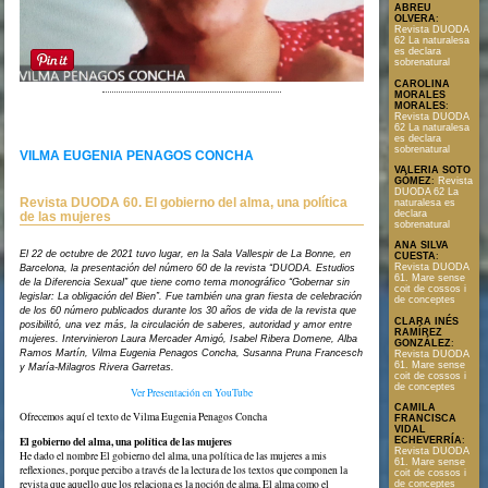
ABREU
OLVERA
:
Revista DUODA
62 La naturalesa
es declara
sobrenatural
CAROLINA
MORALES
MORALES
:
Revista DUODA
Text en format PDF
62 La naturalesa
es declara
sobrenatural
VILMA EUGENIA PENAGOS CONCHA
VALERIA SOTO
GÓMEZ
:
Revista
DUODA 62 La
Revista DUODA 60. El gobierno del alma, una política
naturalesa es
declara
de las mujeres
sobrenatural
ANA SILVA
El 22 de octubre de 2021 tuvo lugar, en la Sala Vallespir de La Bonne, en
CUESTA
:
Revista DUODA
Barcelona, la presentación del número 60 de la revista “DUODA. Estudios
61. Mare sense
de la Diferencia Sexual” que tiene como tema monográfico “Gobernar sin
coit de cossos i
legislar: La obligación del Bien”. Fue también una gran fiesta de celebración
de conceptes
de los 60 número publicados durante los 30 años de vida de la revista que
CLARA INÉS
posibilitó, una vez más, la circulación de saberes, autoridad y amor entre
RAMÍREZ
mujeres. Intervinieron Laura Mercader Amigó, Isabel Ribera Domene, Alba
GONZÁLEZ
:
Ramos Martín, Vilma Eugenia Penagos Concha, Susanna Pruna Francesch
Revista DUODA
61. Mare sense
y María-Milagros Rivera Garretas.
coit de cossos i
de conceptes
Ver Presentación en YouTube
CAMILA
Ofrecemos aquí el texto de Vilma Eugenia Penagos Concha
FRANCISCA
VIDAL
El gobierno del alma, una política de las mujeres
ECHEVERRÍA
:
Revista DUODA
He dado el nombre El gobierno del alma, una política de las mujeres a mis
61. Mare sense
reflexiones, porque percibo a través de la lectura de los textos que componen la
coit de cossos i
revista que aquello que los relaciona es la noción de alma. El alma como el
de conceptes