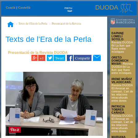
DUODA
Català
|
Castellà
menu
»
Texts de l'Era de la Perla
Presentació de la Revista
DUODA
Revista DUODA 63 Amistat en contrast. L’art de les relacions
DAPHNE
intraculturals entre dones
Texts de l'Era de la Perla
LOMELÍ
SOTELO
:
Revista DUODA
64 La llum que
flueix entre
místiques
Presentació de la Revista DUODA
+1
Tweet
Compartir
ORETO
DOMÉNECH
MASIÀ
:
Revista
DUODA 64 La
llum que flueix
entre místiques
IRENE MUÑOZ
VILADECANS
:
Revista DUODA
63 Amistat en
contrast. L’art de
les relacions
intraculturals
entre dones
PATRICIA
TORRES
CAÑADA
:
Revista DUODA
63 Amistat en
contrast. L’art de
les relacions
intraculturals
entre dones
MARIANA