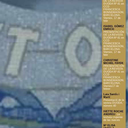
DE LA REVISTA
DUODA Nº 41 en
CCD
FRANCESCA
BONNEMAISON,
BARCELONA.
Viernes, 17 de
febr
ISABEL GÓMEZ
ENRICH
:
PRESENTACIÓN
DE LA REVISTA
DUODA Nº 41 en
CCD
FRANCESCA
BONNEMAISON,
BARCELONA.
Viernes, 17 de
febr
CHRISTINE
MICHEL FAYEK
:
PRESENTACIÓN
DE LA REVISTA
DUODA Nº 41 en
CCD
FRANCESCA
BONNEMAISON,
BARCELONA.
Viernes17 de
febrer
Laia Santís i
Martí
:
Presentació de la
revista DUODA,
número 40
IVETTE ROCHE
ANDREU
:
La
textura crujiente
de las nueces
Mª ELISA