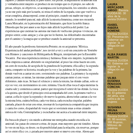
zapatos y camino descalza, el paso lento, sin prisas, la alquimia de la amistad real
y verdadera entre mujeres se produce en un tiempo que es el propio, no sabe de
LAURA
prisas, relojes, ni objetivos, se acompasa con la respiración, los sentidos se abren,
MERCADER
AMIGÓ
:
Revista
ya no me guío más por la razón, ni reina el orden de la espada, sino que vuelvo a
DUODA 60. 30
estar completa, almacorporal, como al principio, cuando mi madre me trajo al
años de la
mundo, lo nombró para mí, más allá de la miseria femenina, como nos recuerda
revista DUODA
Laura Mercader, en la presentación del Seminario, que hizo la noble franca
ISABEL
Dhuoda que fue por amor a sus hijos más allá de la política del poder. Las
RIBERA
experiencias que cuentan las autoras me traen de vuelta mis propias vivencias, mi
DOMENE
:
Revista DUODA
propio sentir, a mis amigas y a las que no lo fueron, las dificultades encontradas
60. Presentación.
por el camino y la magia que se produce cuando la amistad se presenta.
Gobernar sin
legislar: la
obligación del
El año pasado la profesora Antonietta Potente, en su asignatura ‘Mística.
Bien
Experiencia del andar profundo’, nos invitó a ver y a oír un concierto en Youtube
con Himnos y canciones de Hildegarda de Bingen, interpretado por la Ensemble
ALBA RAMOS
MARTÍN
:
Vocatrix . Fue una experiencia intensa y hermosa. Eran seis mujeres, la primera de
Revista DUODA
ellas empieza a cantar, abriendo su singularidad, al poco las otras hacen un coro,
60. Gobernar sin
un coro de escucha, de acogida de la grandeza de la primera; ella calla y la segunda
legislar: la
canta, comparte su historia, tocada por la voz y las palabras de la primera, las
obligación del
Bien
demás vuelven a cantar en coro, sosteniendo sus palabras. La primera y la segunda
cantan juntas, se miran, las mismas palabras que juegan entre sí con voces
VILMA
diferentes, más ricas. Se hace el silencio y entra la tercera, las demás callan, solo se
EUGENIA
PENAGOS
oye su voz, sin instrumentos ni coro, termina. Una de ellas toca el arpa mientras la
CONCHA
:
cuarta sale y comienza a cantar, parece que recogiera el sentir de las demás. Le toca
Revista DUODA
a la quinta, que desde el principio está acompañada del coro, la primera vuelve a
60. El gobierno
del alma, una
cantar, a ella le sigue la segunda y de nuevo la quinta, ahora todas cantan a la vez
política de las
la misma letra, cuánta belleza, cada voz única, cada escucha singular, palabra
mujeres
cantada, placer de estar con otras, resonar de la experiencia compartida que inspira
SUSANNA
y canta los coros, disparidad de voces que se sostienen unas a otras creando
PRUNA
música de vida. Contemplarlas y escucharlas me acerca a la amistad entre mujeres.
FRANSCECH
:
Revista DUODA
En busca de placer y sin miedo a abrirme me entregaba cuando era niña a la
60. 60 revistas,
368 Mujeres,
amistad, las ganas de conocer a otras, de jugar, eran mayores que mi timidez. Ahora
Millones de
lo veo en mi hija, su deseo, su disponibilidad para la relación, sin reservas, porque
palabras
así es entre ella y yo, y guiada por nuestro amor se mueve con otras. Ahora que