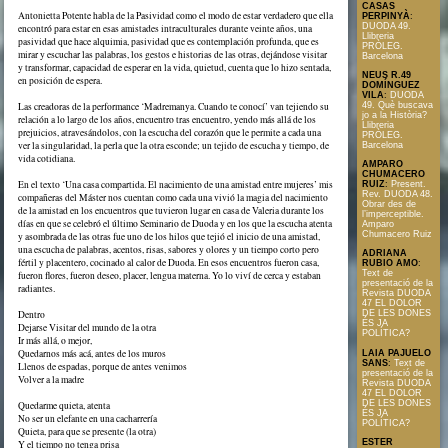
CASAS
Antonietta Potente habla de la Pasividad como el modo de estar verdadero que ella
PERPINYÀ
:
DUODA 49.
encontró para estar en esas amistades intraculturales durante veinte años, una
Llibreria
pasividad que hace alquimia, pasividad que es contemplación profunda, que es
PRÒLEG.
mirar y escuchar las palabras, los gestos e historias de las otras, dejándose visitar
Barcelona
y transformar, capacidad de esperar en la vida, quietud, cuenta que lo hizo sentada,
NEUS R.49
en posición de espera.
DOMÍNGUEZ
VILA
:
DUODA
49. Què buscava
Las creadoras de la performance ‘Madremanya. Cuando te conocí’ van tejiendo su
jo a la Història?
relación a lo largo de los años, encuentro tras encuentro, yendo más allá de los
Llibreria
prejuicios, atravesándolos, con la escucha del corazón que le permite a cada una
PRÒLEG.
ver la singularidad, la perla que la otra esconde; un tejido de escucha y tiempo, de
Barcelona
vida cotidiana.
AMPARO
CHUMACERO
En el texto ‘Una casa compartida. El nacimiento de una amistad entre mujeres’ mis
RUIZ
:
Present.
Rev. DUODA 48.
compañeras del Máster nos cuentan como cada una vivió la magia del nacimiento
Obrar des de
de la amistad en los encuentros que tuvieron lugar en casa de Valeria durante los
l’imperceptible.
días en que se celebró el último Seminario de Duoda y en los que la escucha atenta
Amparo
Chumacero Ruiz
y asombrada de las otras fue uno de los hilos que tejió el inicio de una amistad,
una escucha de palabras, acentos, risas, sabores y olores y un tiempo corto pero
ADRIANA
fértil y placentero, cocinado al calor de Duoda. En esos encuentros fueron casa,
RUBIO AMO
:
Text de
fueron flores, fueron deseo, placer, lengua materna. Yo lo viví de cerca y estaban
presentació de la
radiantes.
Revista DUODA
47 EL DOLOR
Dentro
DE LES DONES
ÉS JA
Dejarse Visitar del mundo de la otra
POLÍTICA?
Ir más allá, o mejor,
Quedarnos más acá, antes de los muros
LAIA PAJUELO
SANS
:
Text de
Llenos de espadas, porque de antes venimos
presentació de la
Volver a la madre
Revista DUODA
47 EL DOLOR
DE LES DONES
Quedarme quieta, atenta
ÉS JA
No ser un elefante en una cacharrería
POLÍTICA?
Quieta, para que se presente (la otra)
ESTER
Y el tiempo no tenga prisa