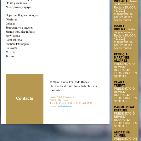
INGLADA
:
Texto
De sal y arena sea
de Presentació
No de prisas y agujas
Revista DUODA
45, 2013
Monogràfic: la
Dejar que lleguen las aguas
política de les
Distintas
noves mares
Lejanas
ISABEL
Se toquen y se mezclen
RIBERA
:
Texto
Siendo dos, Mar infinito
de presentació
Ser visitada
Revista DUODA
45, 2013
Estar sentada
Monogràfic: la
Siempre Extranjera
política de les
Es la otra
noves mares
Misterio
PATRICIA
Tesoro
MARTÍNEZ
ÀLVAREZ
:
PRESENTACIÓ
REVISTA
DUODA, 42
TEOLOGIA DELS
SENTITS
© 2026 Duoda. Centre de Dones,
CLARA
TREPAT
:
Universitat de Barcelona, Tots els drets
PRESENTACIÓ
reservats.
REVISTA
DUODA, 42
Carrer Adolf Florensa, 8,
Contacte
TEOLOGIA DELS
08028 - Barcelona
SENTITS
Tel. + 34 93 448 13 99 / + 34 93 403 97 92.
e-mail:
duoda@ub.edu
CARME VIDAL
ESTRUEL
:
PRESENTACIÓ
REVISTA
DUODA, 42
TEOLOGIA DELS
SENTITS
ANDREINA
JAIMES
:
PRESENTACIÓN