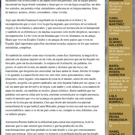
encuentro con la otra como si mi madre estuviera presente, con su regalo puesto,
ROURERA
:
Després de llegir
encontraré un lugar donde sentarme y dejar que su voz me haga cosquillas, me abra
“El cos es
los sentidos, me permita volar, entendernos cada una en su lengua materna, llena
confessa:
de matices, acentos, olores, costumbres, vidas vividas.
l’incest”
CARO
Algo que aborda Giannina Longobardi en su narración es el dolor y la
NARVÁEZ
incomprensión que a veces vive la que ha migrado, que está lejos de su tierra de
MARTÍNEZ
:
Revista DUODA
origen y de su familia y amistades, y que necesita ser reconocida en su humanidad
57 Palabras para
y también en su diferencia y en muchas ocasiones solo recibe desprecio, racismo o
celebrar
incomprensión. Lo he visto en mi hermana que vive en Alemania, en mi amiga
Maite que vive en Estados Unidos y en amigas de otros países que viven en
ELENA
ÁLVAREZ
España. Qué importante para ellas encontrar escucha, espacios en los que sentirse
GALLEGO
:
entendidas, completas.
Revista DUODA
56 El último
Sottosopra:razón
Yo también he sentido como una visitación, como dice Antonieta, la magia de la
para no
amistad con algunas mujeres en mi vida, un regalo precioso que me ha llegado sin
desfallecer
buscarlo, pero me ha encontrado; la sorpresa de la relación, las palabras, los
MARÍA-
gestos, el sentir de la otra, un mundo entero y distinto que me toca y me
MILAGROS
transforma, que despierta mi curiosidad, me hace andar en Amor, detiene el tiempo
RIVERA
y lo agranda. La maravilla de otra voz, otro olor, otros pensamientos, otras
GARRETAS
:
Revista DUODA
relaciones, otros lugares, otra manera de estar en el mundo, sentir de otro modo.
56:Nudos de un
Acogerlo, acogerla, sin querer cambiarla, tan solo dejarme bañar por sus aguas y su
cambio de
sal, un amor que me devuelve al origen, a mi madre y a mi infancia, a esa manera de
civilización que
amar sin miedo, sin medidas ni recelos, placer clitórico. Sentir también que tus
ya se ha dado
palabras son nuevas oídas por la otra, sentirme sostenida por su simple presencia,
LOLA
sentir el misterio que vive en la amiga sin querer desvelarlo, tan solo rozarlo,
MÁRQUEZ
tesoro de la otra que me alimenta. Creo que desde ahí entiendo esa amistad
BORRULL
:
Revista DUODA
intracultural de la que habla Laura Mercader, porque la otra sea cual sea su origen
55
sociosimbólico, tanto si es de mi país como si no, siempre es otra, diferente, con
su infinito propio.
SUSANNA
PRUNA
FRANCESCH
:
Antonietta Potente habla de la dificultad para contar una experiencia, la de la
Revista DUODA
amistad, que es más interior que exterior y que ha producido en ella
55
transformaciones que han quedado en lo más hondo y a las que continuamente
ISABEL
tiene que regresar. Algo así siento yo respecto a la profunda huella que ha dejado
GONZÁLEZ