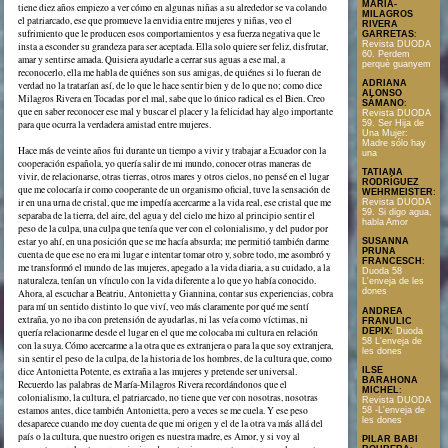
MARÍA-
tiene diez años empiezo a ver cómo en algunas niñas a su alrededor se va colando
MILAGROS
el patriarcado, ese que promueve la envidia entre mujeres y niñas, veo el
RIVERA
sufrimiento que le producen esos comportamientos y esa fuerza negativa que le
GARRETAS
:
Revista DUODA
insta a esconder su grandeza para ser aceptada. Ella solo quiere ser feliz, disfrutar,
60. Perdem
amar y sentirse amada. Quisiera ayudarle a cerrar sus aguas a ese mal, a
perquè guanyem
reconocerlo, ella me habla de quiénes son sus amigas, de quiénes si lo fueran de
ADRIANA
verdad no la tratarían así, de lo que le hace sentir bien y de lo que no; como dice
ALONSO
Milagros Rivera en Tocadas por el mal, sabe que lo único radical es el Bien. Creo
SÁMANO
:
que en saber reconocer ese mal y buscar el placer y la felicidad hay algo importante
Revista DUODA
59. Ser Hija de
para que ocurra la verdadera amistad entre mujeres.
Una Mujer:
Madre sólo hay
Hace más de veinte años fui durante un tiempo a vivir y trabajar a Ecuador con la
una
cooperación española, yo quería salir de mi mundo, conocer otras maneras de
TATIANA
vivir, de relacionarse, otras tierras, otros mares y otros cielos, no pensé en el lugar
RODRÍGUEZ
que me colocaría ir como cooperante de un organismo oficial, tuve la sensación de
WEHRMEISTER
:
ir en una urna de cristal, que me impedía acercarme a la vida real, ese cristal que me
Revista DUODA
59. Si digo agua,
separaba de la tierra, del aire, del agua y del cielo me hizo al principio sentir el
habla Amor
peso de la culpa, una culpa que tenía que ver con el colonialismo, y del pudor por
estar yo ahí, en una posición que se me hacía absurda; me permitió también darme
SUSANNA
PRUNA
cuenta de que ese no era mi lugar e intentar tomar otro y, sobre todo, me asombró y
FRANCESCH
:
me transformó el mundo de las mujeres, apegado a la vida diaria, a su cuidado, a la
Duoda 58
naturaleza, tenían un vínculo con la vida diferente a lo que yo había conocido.
L'enveja de les
dones
Ahora, al escuchar a Beatriu, Antonietta y Giannina, contar sus experiencias, cobra
para mí un sentido distinto lo que viví, veo más claramente por qué me sentí
ANDREA
extraña, yo no iba con pretensión de ayudarlas, ni las veía como víctimas, ni
FRANULIC
DEPIX
:
Duoda
quería relacionarme desde el lugar en el que me colocaba mi cultura en relación
58 L'enveja de
con la suya. Cómo acercarme a la otra que es extranjera o para la que soy extranjera,
les dones
sin sentir el peso de la culpa, de la historia de los hombres, de la cultura que, como
dice Antonietta Potente, es extraña a las mujeres y pretende ser universal.
ILSE
BARAHONA
Recuerdo las palabras de María-Milagros Rivera recordándonos que el
MICHEL
:
colonialismo, la cultura, el patriarcado, no tiene que ver con nosotras, nosotras
Revista DUODA
estamos antes, dice también Antonietta, pero a veces se me cuela. Y ese peso
58 -L'enveja de
les dones
desaparece cuando me doy cuenta de que mi origen y el de la otra va más allá del
país o la cultura, que nuestro origen es nuestra madre, es Amor, y si voy al
PILAR BABI