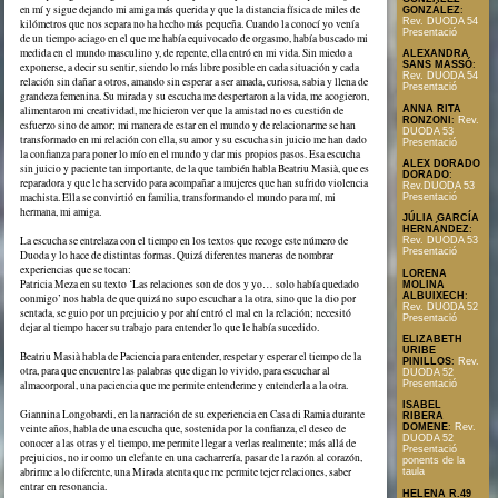
en mí y sigue dejando mi amiga más querida y que la distancia física de miles de
GONZÁLEZ
:
Rev. DUODA 54
kilómetros que nos separa no ha hecho más pequeña. Cuando la conocí yo venía
Presentació
de un tiempo aciago en el que me había equivocado de orgasmo, había buscado mi
medida en el mundo masculino y, de repente, ella entró en mi vida. Sin miedo a
ALEXANDRA
SANS MASSÓ
:
exponerse, a decir su sentir, siendo lo más libre posible en cada situación y cada
Rev. DUODA 54
relación sin dañar a otros, amando sin esperar a ser amada, curiosa, sabia y llena de
Presentació
grandeza femenina. Su mirada y su escucha me despertaron a la vida, me acogieron,
ANNA RITA
alimentaron mi creatividad, me hicieron ver que la amistad no es cuestión de
RONZONI
:
Rev.
esfuerzo sino de amor; mi manera de estar en el mundo y de relacionarme se han
DUODA 53
transformado en mi relación con ella, su amor y su escucha sin juicio me han dado
Presentació
la confianza para poner lo mío en el mundo y dar mis propios pasos. Esa escucha
ALEX DORADO
sin juicio y paciente tan importante, de la que también habla Beatriu Masià, que es
DORADO
:
reparadora y que le ha servido para acompañar a mujeres que han sufrido violencia
Rev.DUODA 53
machista. Ella se convirtió en familia, transformando el mundo para mí, mi
Presentació
hermana, mi amiga.
JÚLIA GARCÍA
HERNÁNDEZ
:
La escucha se entrelaza con el tiempo en los textos que recoge este número de
Rev. DUODA 53
Presentació
Duoda y lo hace de distintas formas. Quizá diferentes maneras de nombrar
experiencias que se tocan:
LORENA
Patricia Meza en su texto ‘Las relaciones son de dos y yo… solo había quedado
MOLINA
ALBUIXECH
:
conmigo’ nos habla de que quizá no supo escuchar a la otra, sino que la dio por
Rev. DUODA 52
sentada, se guio por un prejuicio y por ahí entró el mal en la relación; necesitó
Presentació
dejar al tiempo hacer su trabajo para entender lo que le había sucedido.
ELIZABETH
URIBE
Beatriu Masià habla de Paciencia para entender, respetar y esperar el tiempo de la
PINILLOS
:
Rev.
otra, para que encuentre las palabras que digan lo vivido, para escuchar al
DUODA 52
Presentació
almacorporal, una paciencia que me permite entenderme y entenderla a la otra.
ISABEL
Giannina Longobardi, en la narración de su experiencia en Casa di Ramia durante
RIBERA
veinte años, habla de una escucha que, sostenida por la confianza, el deseo de
DOMENE
:
Rev.
DUODA 52
conocer a las otras y el tiempo, me permite llegar a verlas realmente; más allá de
Presentació
prejuicios, no ir como un elefante en una cacharrería, pasar de la razón al corazón,
ponents de la
abrirme a lo diferente, una Mirada atenta que me permite tejer relaciones, saber
taula
entrar en resonancia.
HELENA R.49