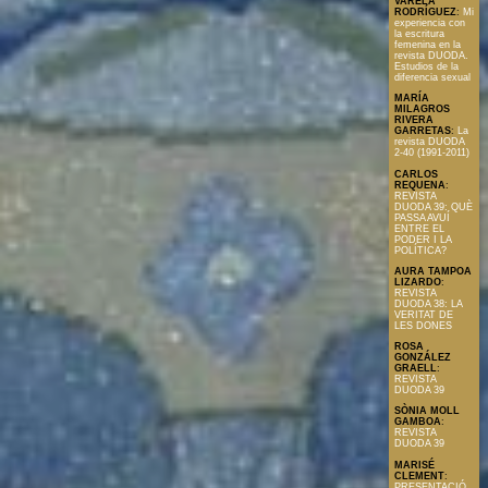
VARELA
RODRÍGUEZ
:
Mi
experiencia con
la escritura
femenina en la
revista DUODA.
Estudios de la
diferencia sexual
MARÍA
MILAGROS
RIVERA
GARRETAS
:
La
revista DUODA
2-40 (1991-2011)
CARLOS
REQUENA
:
REVISTA
DUODA 39: QUÈ
PASSA AVUÍ
ENTRE EL
PODER I LA
POLÍTICA?
AURA TAMPOA
LIZARDO
:
REVISTA
DUODA 38: LA
VERITAT DE
LES DONES
ROSA
GONZÁLEZ
GRAELL
:
REVISTA
DUODA 39
SÒNIA MOLL
GAMBOA
:
REVISTA
DUODA 39
MARISÉ
CLEMENT
:
PRESENTACIÓ