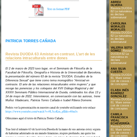
ABREU
OLVERA
:
Revista DUODA
Text en format PDF
62 La naturalesa
es declara
sobrenatural
CAROLINA
MORALES
MORALES
:
Revista DUODA
62 La naturalesa
es declara
PATRICIA TORRES CAÑADA
sobrenatural
VALERIA SOTO
GÓMEZ
:
Revista
Revista DUODA 63 Amistat en contrast. L’art de les
DUODA 62 La
naturalesa es
relacions intraculturals entre dones
declara
sobrenatural
El 2 de marzo de 2023 tuvo lugar, en el Seminario de Filosofía de la
ANA SILVA
CUESTA
:
Facultad de Filosofía, Geografía e Historia de la Universidad de Barcelona,
Revista DUODA
la presentación del número 63 de la revista “DUODA. Estudios de la
61. Mare sense
Diferencia Sexual” que tiene como tema monográfico “Amistad en
coit de cossos i
de conceptes
contraste. El arte de las relaciones intraculturales entre mujeres” y que
recoge las ponencias y los coloquios del XVII Diálogo Magistral y del
CLARA INÉS
XXXIII Seminario Público Internacional de Duoda, celebrados los días 13 y
RAMÍREZ
GONZÁLEZ
:
14 de mayo de 2022. Intervinieron, en conversación con las autoras, Irene
Revista DUODA
Muñoz Viladecans, Patricia Torres Cañada e Isabel Ribera Domene.
61. Mare sense
coit de cossos i
Podeis ver la presentación en nuestro canal de youtube utilizando este enlace
de conceptes
https://www.youtube.com/watch?v=9L5csKm_pII&t=40m3s
CAMILA
FRANCISCA
Ofrecemos aquí el texto de Patricia Torres Cañada
VIDAL
ECHEVERRÍA
:
Revista DUODA
Tras leer el número 63 de la revista Duoda de la mano de sus autoras estoy segura
61. Mare sense
coit de cossos i
de haberme adentrado en un mundo femenino, respiro profundo, me quito los
de conceptes