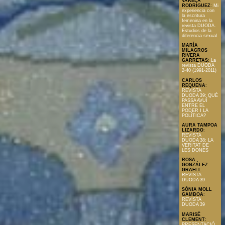
VARELA
RODRÍGUEZ
:
Mi
experiencia con
la escritura
femenina en la
revista DUODA.
Estudios de la
diferencia sexual
MARÍA
MILAGROS
RIVERA
GARRETAS
:
La
revista DUODA
2-40 (1991-2011)
CARLOS
REQUENA
:
REVISTA
DUODA 39: QUÈ
PASSA AVUÍ
ENTRE EL
PODER I LA
POLÍTICA?
AURA TAMPOA
LIZARDO
:
REVISTA
DUODA 38: LA
VERITAT DE
LES DONES
ROSA
GONZÁLEZ
GRAELL
:
REVISTA
DUODA 39
SÒNIA MOLL
GAMBOA
:
REVISTA
DUODA 39
MARISÉ
CLEMENT
:
PRESENTACIÓ