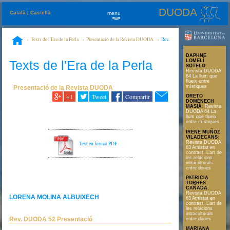
DUODA
Català
|
Castellà
menu
»
Texts de l'Era de la Perla
Presentació de la Revista DUODA
Rev.
DUODA 52 Presentació
DAPHNE
Texts de l'Era de la Perla
LOMELÍ
SOTELO
:
Revista DUODA
64 La llum que
flueix entre
místiques
Presentació de la Revista DUODA
+1
Tweet
Compartir
ORETO
DOMÉNECH
MASIÀ
:
Revista
DUODA 64 La
llum que flueix
entre místiques
IRENE MUÑOZ
VILADECANS
:
Revista DUODA
Text en format PDF
63 Amistat en
contrast. L’art de
les relacions
intraculturals
entre dones
PATRICIA
TORRES
CAÑADA
:
Revista DUODA
LORENA MOLINA ALBUIXECH
63 Amistat en
contrast. L’art de
les relacions
intraculturals
Rev. DUODA 52 Presentació
entre dones
MARIANA