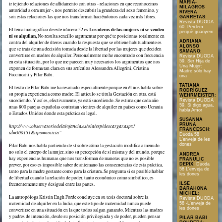
MARÍA-
ir tejiendo relaciones de affidamento con otras - relaciones en que reconocemos
MILAGROS
autoridad a otra mujer -, nos permite descubrir la grandeza del sexo femenino, y
RIVERA
son estas relaciones las que nos transforman haciéndonos cada vez más libres.
GARRETAS
:
Revista DUODA
60. Perdem
Los úteros de las mujeres ni se venden
El tema monográfico de este número 52 es
perquè guanyem
ni se alquilan,
No resulta sencillo argumentar por qué te posicionas totalmente en
ADRIANA
contra del alquiler de úteros cuando la respuesta que se obtiene habitualmente es
ALONSO
que se trata de una decisión tomada desde la libertad por las mujeres que deciden
SÁMANO
:
convertirse en madres de alquiler. Personalmente me he encontrado con frecuencia
Revista DUODA
59. Ser Hija de
en esta situación, por lo que me parecen muy necesarios los argumentos que nos
Una Mujer:
exponen de forma tan clara en sus artículos Alessandra Allegrini, Cristina
Madre sólo hay
Faccincani y Pilar Babi.
una
TATIANA
El texto de Pilar Babi me ha resonado especialmente porque en él nos habla sobre
RODRÍGUEZ
su propia experiencia como madre. El artículo se titula Gestación en otra, está
WEHRMEISTER
:
sucediendo. Y así es, efectivamente, ya está sucediendo. Se estima que cada año
Revista DUODA
59. Si digo agua,
unas 800 parejas españolas contratan vientres de alquiler en países como Ucrania
habla Amor
o Estados Unidos donde esta práctica es legal.
SUSANNA
PRUNA
http://www.observatoriodelainfancia.es/oia/esp/descargar.aspx?
FRANCESCH
:
id=300151&tipo=noticia”
Duoda 58
L'enveja de les
dones
Pilar Babi nos habla partiendo de sí sobre cómo la gestación modifica a menudo
no solo el cuerpo de la mujer, sino su percepción de sí misma y del mundo, porque
ANDREA
hay experiencias humanas que nos transforman de maneras que no es posible
FRANULIC
DEPIX
:
Duoda
prever, por eso es imposible saber de antemano las consecuencias de esta práctica,
58 L'enveja de
tanto para la madre gestante como para la criatura. Se pregunta si es posible hablar
les dones
de libertad cuando la relación de poder, tanto económico como simbólico, es
ILSE
frecuentemente muy desigual entre las partes.
BARAHONA
MICHEL
:
La antropóloga Kristin Engh Forde concluye en su tesis doctoral sobre la
Revista DUODA
maternidad de alquiler en la India, que este tipo de maternidad nunca puede
58 -L'enveja de
les dones
convertirse en una situación en la que todos salgan ganando. Mientras las madres
y padres de intención, desde su posición privilegiada y de poder, pueden pensar
PILAR BABI