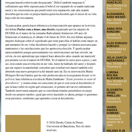
otra para hacerla todavía más desgraciada”. Difícil también imaginar el
GONZÁLEZ
:
Rev. DUODA 54
sufrimiento que debe suponer para el bebé el ser separado de su madre nada más
Presentació
nacer y las consecuencias que puede tener esta separación, más aún cuando
descubra que ha sido su propia familia quien ha decidido que el inicio de su vida
ALEXANDRA
SANS MASSÓ
:
haya sido de esta manera.
Rev. DUODA 54
Presentació
Ya para acabar, quería hacer referencia a la transcripción que aparece en la revista
Parlar com a dones, una elecció,
ANNA RITA
del debate
organizado por las mujeres de
RONZONI
:
Rev.
DUODA en el marco de las jornadas Radicalment-feministes (40 anys de
DUODA 53
feminisme a Catalunya), el sábado 4 de Junio de 2016. En este debate algunas
Presentació
mujeres dialogan sobre el significado que tiene para ellas el hablar como mujer, en
ALEX DORADO
qué momento de sus vidas decidieron hacerlo y porqué, la valentía necesaria para
DORADO
:
mantenerse y las satisfacciones que les aporta esta elección. Y quería acabar
Rev.DUODA 53
mencionándolo porque personalmente sus intervenciones me han servido, me
Presentació
sirven, en este aprendizaje que empecé hace ahora dos años cuando me matriculé
JÚLIA GARCÍA
por primera vez en el máster de DUODA. Yo el máster lo curso poco a poco, y aun
HERNÁNDEZ
:
así, está siendo una revolución en mi vida. Antes he hablado del antes y después
Rev. DUODA 53
Presentació
que me supuso la maternidad, considero que estudiar este master también está
abriendo una nueva perspectiva del mundo ante mí. En su intervención María-
LORENA
Milagros Rivera Garreta, que ha sido profesora mía en la asignatura
Sexuar tú la
MOLINA
ALBUIXECH
:
política,
hace referencia a la idea de María Zambrano
“Estar presente es estar al
Rev. DUODA 52
descubierto”
y cuenta cómo ser consciente de que es este estar al descubierto el
Presentació
que la hace sufrir en según qué situaciones, le permite aliviar ese sufrimiento.
ELIZABETH
También intervienen mujeres que se consideran tímidas poniéndose en juego
URIBE
desde sus propios miedos, igual que estoy haciendo yo ahora, porque si queremos
PINILLOS
:
Rev.
estar presentes, tendremos que aprender a estar al descubierto.
DUODA 52
Presentació
ISABEL
RIBERA
DOMENE
:
Rev.
DUODA 52
Presentació
ponents de la
© 2026 Duoda. Centre de Dones,
taula
Universitat de Barcelona, Tots els drets
reservats.
HELENA R.49