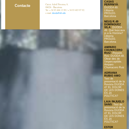
CASAS
Carrer Adolf Florensa, 8,
PERPINYÀ
:
Contacte
08028 - Barcelona
DUODA 49.
Tel. + 34 93 448 13 99 / + 34 93 403 97 92.
Llibreria
e-mail:
duoda@ub.edu
PRÒLEG.
Barcelona
NEUS R.49
DOMÍNGUEZ
VILA
:
DUODA
49. Què buscava
jo a la Història?
Llibreria
PRÒLEG.
Barcelona
AMPARO
CHUMACERO
RUIZ
:
Present.
Rev. DUODA 48.
Obrar des de
l’imperceptible.
Amparo
Chumacero Ruiz
ADRIANA
RUBIO AMO
:
Text de
presentació de la
Revista DUODA
47 EL DOLOR
DE LES DONES
ÉS JA
POLÍTICA?
LAIA PAJUELO
SANS
:
Text de
presentació de la
Revista DUODA
47 EL DOLOR
DE LES DONES
ÉS JA
POLÍTICA?
ESTER