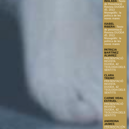
INGLADA
:
Texto
de Presentació
Revista DUODA
45, 2013
Monogràfic: la
política de les
noves mares
ISABEL
RIBERA
:
Texto
de presentació
Revista DUODA
45, 2013
Monogràfic: la
política de les
noves mares
PATRICIA
MARTÍNEZ
ÀLVAREZ
:
PRESENTACIÓ
REVISTA
DUODA, 42
TEOLOGIA DELS
SENTITS
CLARA
TREPAT
:
PRESENTACIÓ
REVISTA
DUODA, 42
TEOLOGIA DELS
SENTITS
CARME VIDAL
ESTRUEL
:
PRESENTACIÓ
REVISTA
DUODA, 42
TEOLOGIA DELS
SENTITS
ANDREINA
JAIMES
:
PRESENTACIÓN