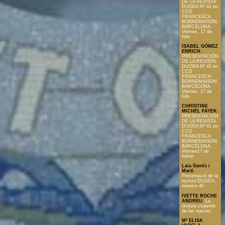
DE LA REVISTA
DUODA Nº 41 en
CCD
FRANCESCA
BONNEMAISON,
BARCELONA.
Viernes, 17 de
febr
ISABEL GÓMEZ
ENRICH
:
PRESENTACIÓN
DE LA REVISTA
DUODA Nº 41 en
CCD
FRANCESCA
BONNEMAISON,
BARCELONA.
Viernes, 17 de
febr
CHRISTINE
MICHEL FAYEK
:
PRESENTACIÓN
DE LA REVISTA
DUODA Nº 41 en
CCD
FRANCESCA
BONNEMAISON,
BARCELONA.
Viernes17 de
febrer
Laia Santís i
Martí
:
Presentació de la
revista DUODA,
número 40
IVETTE ROCHE
ANDREU
:
La
textura crujiente
de las nueces
Mª ELISA