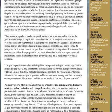
que se trata de una situación de beneficio mutuo, es imposible que así sea, porque
ROURERA
:
Després de llegir
no se trata de un arreglo entre iguales. Una parte cumple su deseo de tener una
“El cos es
criatura mientras las mujeres indias ganan una suma de dinero que no es suficiente
confessa:
para sacarlas de la pobreza. Muchas de estas mujeres describieron una sensación
l’incest”
de pérdida que tenía que ver con haber regalado algo grande y recibido muy poco a
CARO
cambio. No se presentaban como mujeres modernas y liberadas que habían elegido
NARVÁEZ
hacer lo que querían con su cuerpo, sino como madres desesperadas e impotentes
MARTÍNEZ
:
Revista DUODA
que estaban dispuestas a sacrificar su propia salud y respetabilidad por sus hijos.
57 Palabras para
http://www.noalquilesvientres.com/news-posts/subrogacion-el-sueno-
celebrar
imposible-de-un-bebe-de-comercio-justo/
ELENA
ÁLVAREZ
El deseo de ser padre o madre no puede convertirse en un derecho, porque la
GALLEGO
:
gestación subrogada implica el control sexual de las mujeres, supone una
Revista DUODA
violencia obstétrica extrema y claramente cosifica nuestros cuerpos. Es necesario
56 El último
Sottosopra:razón
poner límites a la búsqueda continua de avances tecnológicos como forma de
para no
progreso sin tener en cuenta las posibles consecuencias negativas de esos cambios
desfallecer
en nuestras vidas. La apropiación de la autoría de la vida humana por parte del
MARÍA-
patriarcado como fundamento de su poder se sitúa en la base de la violencia
MILAGROS
sexuada.
RIVERA
GARRETAS
:
Revista DUODA
Los que se posicionan a favor de legalizar esta práctica alegan que su legislación
56:Nudos de un
impedirá que exista una contraprestación económica, pero en países como Canadá
cambio de
y Reino Unido, donde se permite únicamente este tipo de gestación por razones
civilización que
altruistas, las mujeres que se prestan a ello no son numerosas y muchos de los que
ya se ha dado
optan por esta opción acaban también recurriendo al “turismo de procreación”.
LOLA
MÁRQUEZ
Tejido con palabras de cuatro
Patrícia Victòria Martínez i Àlvarez en su artículo
BORRULL
:
Revista DUODA
mujeres: sobre contratos y el cuerpo femenino,
entrevista a cuatro mujeres a
55
partir de la lectura del libro de Luisa Muraro
L’anima del corpo. Contro l’utero in
affitto,
publicado en Milán en 2016. María-Milagros Rivera opina que “es
SUSANNA
PRUNA
necesario pensar sobre sobre la práctica para tomar conciencia del sentido
FRANCESCH
:
neoliberal de la libertad, en el que todo vale y en el que el cuerpo también se
Revista DUODA
compra y se vende si hay dinero…”. Victoria Cendagorta se coloca en el lugar de
55
la que entrega la criatura, un sufrimiento que nos resulta inimaginable a las que
ISABEL
somos madres, y describe la situación como un “aprovecharse de la desgracia de
GONZÁLEZ