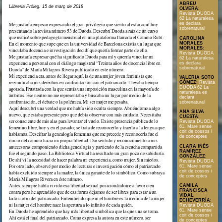
ABREU
Llibreria Pròleg. 15 de març de 2018
OLVERA
:
Revista DUODA
62 La naturalesa
es declara
Me gustaría empezar expresando el gran privilegio que siento al estar aquí hoy
sobrenatural
presentando la revista número 53 de Duoda. Descubrí Duoda a raíz de un curso
que realicé sobre pedagogía menstrual en una plataforma llamada el Camino Rubí.
CAROLINA
En el momento que supe que en la universidad de Barcelona existía un lugar que
MORALES
MORALES
:
vinculaba docencia e investigación decidí que quería formar parte de ello.
Revista DUODA
Me gustaría expresar qué ha significado Duoda para mí y querría vincular mi
62 La naturalesa
experiencia personal con el diálogo magistral “Treinta años de docencia libre en
es declara
sobrenatural
Duoda” de María Milagros Rivera publicado en este número.
Mi experiencia era, antes de llegar aquí, la de una mujer joven feminista que
VALERIA SOTO
reivindicaba mis derechos en confrontación con el patriarcado. Llevaba tiempo
GÓMEZ
:
Revista
DUODA 62 La
agotada. Frustrada con la que sentía una imposición masculina en la mayoría de
naturalesa es
ámbitos. Ese neutro no me representaba y buscaba mi lugar por medio de la
declara
confrontación, el debate o la polémica. Mi ser mujer me pesaba.
sobrenatural
Aquí descubrí una verdad que me había sido oculta siempre. Abriéndome a algo
ANA SILVA
nuevo, que estaba presente pero que debía observar con más cuidado. Necesitaba
CUESTA
:
ser consciente de mis alas para levantar el vuelo. Existe presencia pública de lo
Revista DUODA
61. Mare sense
femenino libre, hoy y en el pasado; se trata de reconocerlo y traerlo a la lengua que
coit de cossos i
hablamos. Descifrar la genealogía femenina que me precede y reconocerla fue el
de conceptes
inicio del camino hacia mi propia libertad. Dar sentido y reconocimiento a mis
CLARA INÉS
antecesoras componiendo dicha genealogía y partiendo de la escucha compartida
RAMÍREZ
fue el segundo paso. La Biblioteca Virtual ha resultado un gran pozo de sabiduría.
GONZÁLEZ
:
De ahí ví la necesidad de hacer palabra mi experiencia, como mujer. Sin miedos.
Revista DUODA
Por otro lado, observé por medio de lecturas e investigación cómo el patriarcado
61. Mare sense
coit de cossos i
había excluido siempre a la madre, la única garante de lo simbólico. Como subraya
de conceptes
Maria Milagros Rivera en éste número.
Antes, siempre había vivido esa libertad sexual posicionándome a favor o en
CAMILA
FRANCISCA
contra pero he aprendido que de esa forma dejamos de ser libres para estar a un
VIDAL
lado u otro del patriarcado. Entendiendo que ni el hombre es la medida de la mujer
ECHEVERRÍA
:
ni la mujer del hombre nace la apertura a lo infinito de cada quién.
Revista DUODA
61. Mare sense
En Duoda he aprendido que hay más libertad simbólica que la que una se toma.
coit de cossos i
Ahí está el final del patriarcado. Como expresa la autora en este número, ser
de conceptes