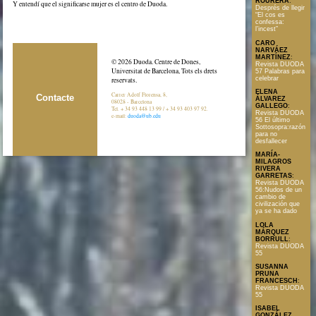
ROURERA
:
Y entendí que el significarse mujer es el centro de Duoda.
Després de llegir
“El cos es
confessa:
l’incest”
CARO
NARVÁEZ
MARTÍNEZ
:
© 2026 Duoda. Centre de Dones,
Revista DUODA
Universitat de Barcelona, Tots els drets
57 Palabras para
celebrar
reservats.
ELENA
Carrer Adolf Florensa, 8,
Contacte
ÁLVAREZ
08028 - Barcelona
GALLEGO
:
Tel. + 34 93 448 13 99 / + 34 93 403 97 92.
Revista DUODA
e-mail:
duoda@ub.edu
56 El último
Sottosopra:razón
para no
desfallecer
MARÍA-
MILAGROS
RIVERA
GARRETAS
:
Revista DUODA
56:Nudos de un
cambio de
civilización que
ya se ha dado
LOLA
MÁRQUEZ
BORRULL
:
Revista DUODA
55
SUSANNA
PRUNA
FRANCESCH
:
Revista DUODA
55
ISABEL
GONZÁLEZ