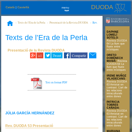
DUODA
Català
|
Castellà
menu
»
Texts de l'Era de la Perla
Presentació de la Revista DUODA
Rev.
DUODA 53 Presentació
DAPHNE
Texts de l'Era de la Perla
LOMELÍ
SOTELO
:
Revista DUODA
64 La llum que
flueix entre
místiques
Presentació de la Revista DUODA
+1
Tweet
Compartir
ORETO
DOMÉNECH
MASIÀ
:
Revista
DUODA 64 La
llum que flueix
entre místiques
IRENE MUÑOZ
VILADECANS
:
Revista DUODA
Text en format PDF
63 Amistat en
contrast. L’art de
les relacions
intraculturals
entre dones
PATRICIA
TORRES
CAÑADA
:
Revista DUODA
JÚLIA GARCÍA HERNÁNDEZ
63 Amistat en
contrast. L’art de
les relacions
intraculturals
Rev. DUODA 53 Presentació
entre dones
MARIANA