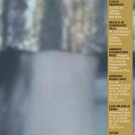
CASAS
PERPINYÀ
:
DUODA 49.
Llibreria
PRÒLEG.
Barcelona
NEUS R.49
DOMÍNGUEZ
VILA
:
DUODA
49. Què buscava
jo a la Història?
Llibreria
PRÒLEG.
Barcelona
AMPARO
CHUMACERO
RUIZ
:
Present.
Rev. DUODA 48.
Obrar des de
l’imperceptible.
Amparo
Chumacero Ruiz
ADRIANA
RUBIO AMO
:
Text de
presentació de la
Revista DUODA
47 EL DOLOR
DE LES DONES
ÉS JA
POLÍTICA?
LAIA PAJUELO
SANS
:
Text de
presentació de la
Revista DUODA
47 EL DOLOR
DE LES DONES
ÉS JA
POLÍTICA?
ESTER