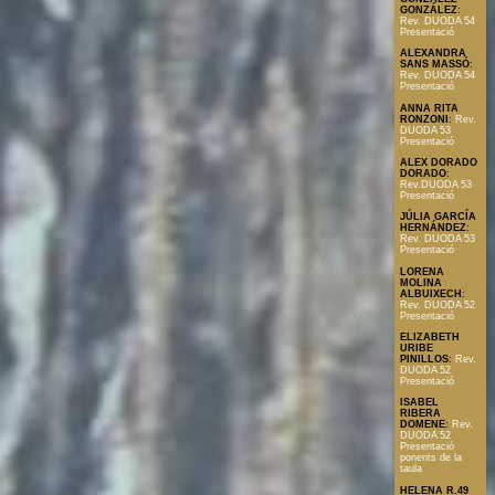
GONZÁLEZ
:
Rev. DUODA 54
Presentació
ALEXANDRA
SANS MASSÓ
:
Rev. DUODA 54
Presentació
ANNA RITA
RONZONI
:
Rev.
DUODA 53
Presentació
ALEX DORADO
DORADO
:
Rev.DUODA 53
Presentació
JÚLIA GARCÍA
HERNÁNDEZ
:
Rev. DUODA 53
Presentació
LORENA
MOLINA
ALBUIXECH
:
Rev. DUODA 52
Presentació
ELIZABETH
URIBE
PINILLOS
:
Rev.
DUODA 52
Presentació
ISABEL
RIBERA
DOMENE
:
Rev.
DUODA 52
Presentació
ponents de la
taula
HELENA R.49