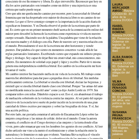
consciente de ese fin remueve y libera. Es algo irreversible. Reconocer que hoy en
LAURA
día los actos patriarcales son tomados como un delito y una injusticia es una
MERCADER
certeza que nadie puede negar.
AMIGÓ
:
Revista
Creo que aún me queda mucho camino por recorrer, pero la necesidad de libertad
DUODA 60. 30
femenina que me ha despertado este máster de docencia libre es un camino de no
años de la
revista DUODA
retorno. Lo que sí llevo conmigo siempre es la importancia de la acción diaria de
significar en femenino. Y en Duoda observé el poder de la escritura que parte de
ISABEL
mí. Es cierto que en un primer momento dudé acerca de la comunicación online del
RIBERA
DOMENE
:
máster pero descubrí la fuerza de la escritura como experiencia vivida en nuestro
Revista DUODA
cuerpo sexuado. Haciendo uso de la palabra. Una palabra que viene de la relación
60. Presentación.
con nuestra madre y el diálogo con ella. Parte de nuestro ser y nuestra relación con
Gobernar sin
legislar: la
el mundo. Personalmente el uso de la escritura me abre horizontes y tiende
obligación del
puentes. Dar palabra a lo que siento en momentos concretos va más allá de las
Bien
reglas patriarcales limitantes. Escribiendo siento que expando mi infinito propio.
ALBA RAMOS
Hago y deshago. Soy capaz de dejar fluir mi creatividad, mis conocimientos, mis
MARTÍN
:
saberes. En momentos de soledad cojo papel y lápiz y escribo. Partir de ti misma
Revista DUODA
genera una independencia simbólica brutal. Ese cambio en la colocación me hizo
60. Gobernar sin
levantar el vuelo.
legislar: la
obligación del
Mi cambio interior fue haciendo mella en mi vida en la escuela. Mi trabajo como
Bien
maestra fue abriéndose para dar paso a pequeñas dosis de libertad. Sin medidas
políticamente correctas. La libertad se enseña con libertad, decían las beguinas, y
VILMA
EUGENIA
entendí que se enseña libertad dando clase con libertad. Porque “las armas del amo
PENAGOS
no modificarán nunca la casa del amo” como ya dijo Audre Lorde en 1979. Sin
CONCHA
:
comparar niños con niñas. Dándoles espacio a ser. Eso sí, sin abandonar el trabajo
Revista DUODA
60. El gobierno
de mediación sobretodo en la violencia contra las mujeres. Al ser parte del equipo
del alma, una
directivo de la escuela tuve suerte de poder incidir en la inversión de una gran
política de las
cantidad de libros escritos por mujeres y sobre las biografías de éstas. Y sí, fue
mujeres
una acción política.
SUSANNA
Por otro lado, me gustaría comentar el artículo de Encarnación López sobre las
PRUNA
mujeres congolesas y las minas de coltán: dolor en el mundo. Como la autora
FRANSCECH
:
Revista DUODA
comenta, el conflicto en el Congo destruye a las mujeres y la tierra donde ellas
60. 60 revistas,
viven, pero cabe remarcar que son los hombres los agentes de ese conflicto. Al leer
368 Mujeres,
dicho artículo me vino a la mente el ecofeminismo y cómo la relación entre la
Millones de
naturaleza y lo femenino es más que evidente. Vandana Shiva explica el vínculo
palabras
entre la dominación de la naturaleza, la subordinación de las mujeres y la opresión