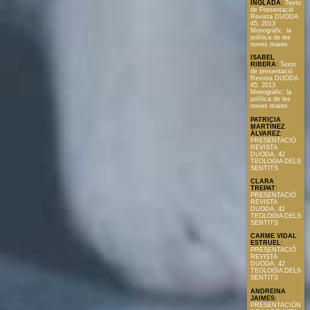
INGLADA
:
Texto
de Presentació
Revista DUODA
45, 2013
Monogràfic: la
política de les
noves mares
ISABEL
RIBERA
:
Texto
de presentació
Revista DUODA
45, 2013
Monogràfic: la
política de les
noves mares
PATRICIA
MARTÍNEZ
ÀLVAREZ
:
PRESENTACIÓ
REVISTA
DUODA, 42
TEOLOGIA DELS
SENTITS
CLARA
TREPAT
:
PRESENTACIÓ
REVISTA
DUODA, 42
TEOLOGIA DELS
SENTITS
CARME VIDAL
ESTRUEL
:
PRESENTACIÓ
REVISTA
DUODA, 42
TEOLOGIA DELS
SENTITS
ANDREINA
JAIMES
:
PRESENTACIÓN