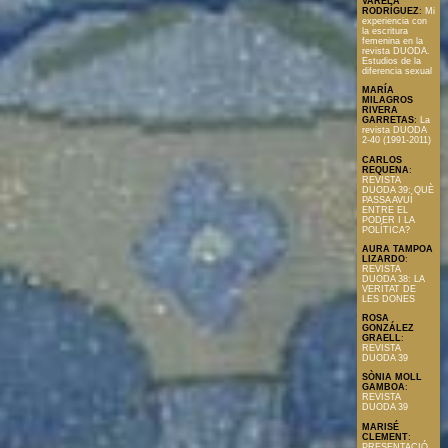
VARELA
RODRÍGUEZ
:
Mi
experiencia con
la escritura
femenina en la
revista DUODA.
Estudios de la
diferencia sexual
MARÍA
MILAGROS
RIVERA
GARRETAS
:
La
revista DUODA
2-40 (1991-2011)
CARLOS
REQUENA
:
REVISTA
DUODA 39: QUÈ
PASSA AVUÍ
ENTRE EL
PODER I LA
POLÍTICA?
AURA TAMPOA
LIZARDO
:
REVISTA
DUODA 38: LA
VERITAT DE
LES DONES
ROSA
GONZÁLEZ
GRAELL
:
REVISTA
DUODA 39
SÒNIA MOLL
GAMBOA
:
REVISTA
DUODA 39
MARISÉ
CLEMENT
:
PRESENTACIÓ