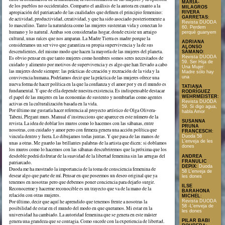
MARÍA-
de los pueblos no occidentales. Comparto el análisis de la autora en cuanto a la
MILAGROS
apropiación del patriarcado de las cualidades que definen el principio femenino:
RIVERA
GARRETAS
:
de actividad, productividad, creatividad, y que ha sido asociado posteriormente a
Revista DUODA
lo masculino. Tanto la naturaleza como las mujeres sustentan vida y conectan lo
60. Perdem
humano y lo natural. Ambas son consideradas hogar, donde existe un arraigo
perquè guanyem
cultural, unas raíces que nos amparan. La Madre Tierra es madre porque la
ADRIANA
consideramos un ser vivo que garantiza su propia supervivencia y la de sus
ALONSO
descendientes, del mismo modo que hacen la mayoría de las mujeres del planeta.
SÁMANO
:
Revista DUODA
Es obvio pensar en que tanto mujeres como hombres somos seres necesitados de
59. Ser Hija de
cuidado y alimento por motivos de supervivencia y es algo que han llevado a cabo
Una Mujer:
las mujeres desde siempre: las prácticas de creación y recreación de la vida y la
Madre sólo hay
convivencia humana. Podríamos decir que la práctica de las mujeres ofrece una
una
nueva forma de hacer política en la que la confianza y el amor por y en el mundo es
TATIANA
fundamental. Y que de ella depende nuestra existencia. Es indispensable destacar
RODRÍGUEZ
el papel de las mujeres en las economías de sustento y nombrarlas como agentes
WEHRMEISTER
:
Revista DUODA
activas en la culturalización basada en la vida.
59. Si digo agua,
Por último me gustaría hacer referencia al proyecto artístico de Olga Olivera-
habla Amor
Tabeni, Plegant murs. Manual d’instruccions que aparece en este número de la
SUSANNA
revista. La idea de doblar los muros como lo hacemos con las sábanas, entre
PRUNA
nosotras, con cuidado y amor pero con firmeza genera una acción política que
FRANCESCH
:
vincula dentro y fuera. Lo dibujamos todas juntas. Y que pasa de las manos de
Duoda 58
L'enveja de les
unas a otras. Me guardo las brillantes palabras de la artista que dicen: si doblamos
dones
los muros como lo hacemos con las sábanas descubriremos que la próxima que los
desdoble podrá disfrutar de la suavidad de la libertad femenina sin las arrugas del
ANDREA
FRANULIC
patriarcado.
DEPIX
:
Duoda
Duoda me ha mostrado la importancia de la toma de consciencia femenina de
58 L'enveja de
desear algo que parte de mí. Pensar en que poseemos un deseo original que ya
les dones
tenemos en nosotras pero que debemos poner conciencia para dejarlo surgir.
ILSE
Reconocerme y hacerme reconocible es un trayecto que va de la mano de la
BARAHONA
relación con otras mujeres.
MICHEL
:
Por último, decir que aquí he aprendido que tenemos frente a nosotras la
Revista DUODA
58 -L'enveja de
posibilidad de estar en el mundo del modo en que queramos. Mi estar en la
les dones
universidad ha cambiado. La autoridad femenina que se genera en este máster
genera una grandeza que se contagia. Como sucede con la experiencia de libertad.
PILAR BABI