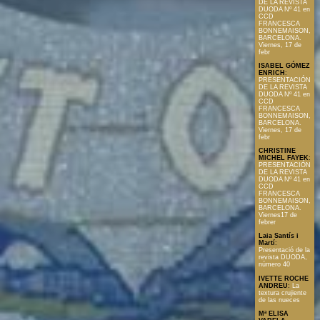
DE LA REVISTA
DUODA Nº 41 en
CCD
FRANCESCA
BONNEMAISON,
BARCELONA.
Viernes, 17 de
febr
ISABEL GÓMEZ
ENRICH
:
PRESENTACIÓN
DE LA REVISTA
DUODA Nº 41 en
CCD
FRANCESCA
BONNEMAISON,
BARCELONA.
Viernes, 17 de
febr
CHRISTINE
MICHEL FAYEK
:
PRESENTACIÓN
DE LA REVISTA
DUODA Nº 41 en
CCD
FRANCESCA
BONNEMAISON,
BARCELONA.
Viernes17 de
febrer
Laia Santís i
Martí
:
Presentació de la
revista DUODA,
número 40
IVETTE ROCHE
ANDREU
:
La
textura crujiente
de las nueces
Mª ELISA