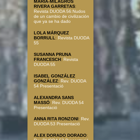
MARÍA-MILAGROS
RIVERA GARRETAS
:
Revista DUODA 56:Nudos
de un cambio de civilización
que ya se ha dado
LOLA MÁRQUEZ
BORRULL
:
Revista DUODA
55
SUSANNA PRUNA
FRANCESCH
:
Revista
DUODA 55
ISABEL GONZÁLEZ
GONZÁLEZ
:
Rev. DUODA
54 Presentació
ALEXANDRA SANS
MASSÓ
:
Rev. DUODA 54
Presentació
ANNA RITA RONZONI
:
Rev.
DUODA 53 Presentació
ALEX DORADO DORADO
: