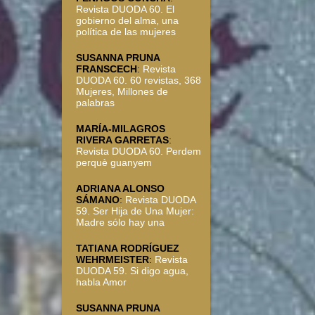
Revista DUODA 60. El
gobierno del alma, una
política de las mujeres
SUSANNA PRUNA
FRANSCECH
:
Revista
DUODA 60. 60 revistas, 368
Mujeres, Millones de
palabras
MARÍA-MILAGROS
RIVERA GARRETAS
:
Revista DUODA 60. Perdem
perquè guanyem
ADRIANA ALONSO
SÁMANO
:
Revista DUODA
59. Ser Hija de Una Mujer:
Madre sólo hay una
TATIANA RODRÍGUEZ
WEHRMEISTER
:
Revista
DUODA 59. Si digo agua,
habla Amor
SUSANNA PRUNA