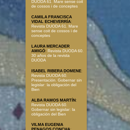
DUODA 61. Mare sense coit
de cossos i de conceptes
CAMILA FRANCISCA
VIDAL ECHEVERRÍA
:
Revista DUODA 61. Mare
sense coit de cossos i de
conceptes
LAURA MERCADER
AMIGÓ
:
Revista DUODA 60.
30 años de la revista
DUODA
ISABEL RIBERA DOMENE
:
Revista DUODA 60.
Presentación. Gobernar sin
legislar: la obligación del
Bien
ALBA RAMOS MARTÍN
:
Revista DUODA 60.
Gobernar sin legislar: la
obligación del Bien
VILMA EUGENIA
PENAGOS CONCHA
: