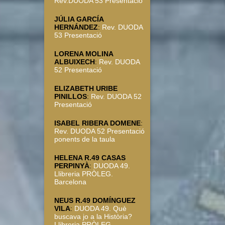
Rev.DUODA 53 Presentació
JÚLIA GARCÍA
HERNÁNDEZ
:
Rev. DUODA
53 Presentació
LORENA MOLINA
ALBUIXECH
:
Rev. DUODA
52 Presentació
ELIZABETH URIBE
PINILLOS
:
Rev. DUODA 52
Presentació
ISABEL RIBERA DOMENE
:
Rev. DUODA 52 Presentació
ponents de la taula
HELENA R.49 CASAS
PERPINYÀ
:
DUODA 49.
Llibreria PRÒLEG.
Barcelona
NEUS R.49 DOMÍNGUEZ
VILA
:
DUODA 49. Què
buscava jo a la Història?
Llibreria PRÒLEG.