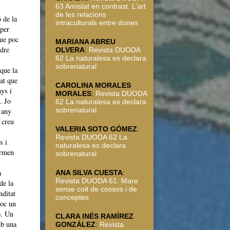
63 Amistat en contrast. L’art
de les relacions
 de la
intraculturals entre dones
 per
que poc
MARIANA ABREU
ndre
OLVERA
:
Revista DUODA
62 La naturalesa es declara
sobrenatural
que la
at que
CAROLINA MORALES
nys i
MORALES
:
Revista DUODA
. Jo
62 La naturalesa es declara
sobrenatural
’any
 creu
VALERIA SOTO GÓMEZ
:
Revista DUODA 62 La
s i
naturalesa es declara
ormen
sobrenatural
a
ANA SILVA CUESTA
:
Revista DUODA 61. Mare
de la
sense coit de cossos i de
nditat
conceptes
loc un
ó. Un
CLARA INÉS RAMÍREZ
mb una
GONZÁLEZ
:
Revista