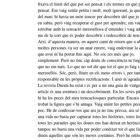
fixava el límit del que pot ser pensat i els termes en què 
pensat. Em vaig sentir petita i molt, molt ignorant, ja que
del marc hi havia un món sencer per descobrir del que jo
en sabia, però vaig recuperar el gust per aprendre, em va
retrobar amb la sensació meravellosa d’entendre i vaig a
me de la sort que és poder descobrir i redescobrir de nou
Així, d’aquesta manera, en aquest camí de retorn que a ul
moltes persones va ser un anar enrere, vaig endevinar la 
que avui m’ha portat fins aquí. No sóc res més que jo,
simplement. Però no tinc cap deute de consciència ni faig
que no em naix. Lo que no vol dir que tot el que jo faig s
meravellós. Sóc, però, lliure en els meus errors i, per tan
responsable en les pròpies rectificacions. I això m’agrada
La revista Duoda ha estat i és per a mi una guia de viatge
article és una aventura i un descobriment. En les seves p
hi ha les peces del meu trencaclosques particular. Encara
trobat la figura que s’hi amaga. Vaig unint les petites pec
poc. He de confessar-vos que ara ja no tinc pressa, ara sé
una vida no basta per capturar totes les històries, totes le
totes les paraules que les dones ens han deixat en herènci
tampoc no basta una vida per poder conèixer tot el que fa
diuen aquelles que són les meves coetànies. Però he entè