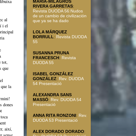
dibuixa
MARÍA-MILAGROS
RIVERA GARRETAS
:
Revista DUODA 56:Nudos
de un cambio de civilización
ec al
que ya se ha dado
 i el
rincipal
LOLA MÁRQUEZ
BORRULL
:
Revista DUODA
ria
55
e
SUSANNA PRUNA
a
FRANCESCH
:
Revista
 tot,
DUODA 55
s que
ISABEL GONZÁLEZ
GONZÁLEZ
:
Rev. DUODA
el
54 Presentació
 que la
ALEXANDRA SANS
rmini!
MASSÓ
:
Rev. DUODA 54
es dones
Presentació
ot
ANNA RITA RONZONI
:
Rev.
 toca
DUODA 53 Presentació
ment
r, així,
ALEX DORADO DORADO
:
er sense