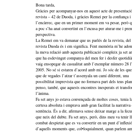
Bona tarda,
Gràcies per acompanyar-nos en aquest acte de presentació
revista – 42 de Duoda, i gràcies Remei per la confiança i
l’encàrrec, que en un primer moment em va pesar, però 
a poc s’ha anat convertint en l’excusa per aturar-me i pre
perspectiva.
La Remei em va demanar que us parlés de la revista, del 
revista Duoda és i em significa. Fent memòria m’he adon
la meva relació amb aquesta publicació compleix ja set a
que ha esdevingut companya del meu fer i desfer quotidià
vaig ensopegar de casualitat amb l’exemplar número 28 l
2005. No sé si estareu d’acord amb mi. Jo sóc de les que
que de vegades l’atzar t’assenyala un camí diferent, una
possibilitat imprevista que no formava part dels teus plan
penso, també, que aquests encontres inesperats et transf
l’ànima.
Fa set anys jo estava convençuda de moltes coses, tenia l
certesa absoluta i emprava amb gran facilitat la narrativa 
sentència. És a dir, afirmava sense deixar marge a la fecu
que neix del dubte. Fa set anys, però, dins meu va tenir l
combat despietat que es va convertir en un punt d’inflexi
d’aquells moments que, col•loquialment, quan parlem a