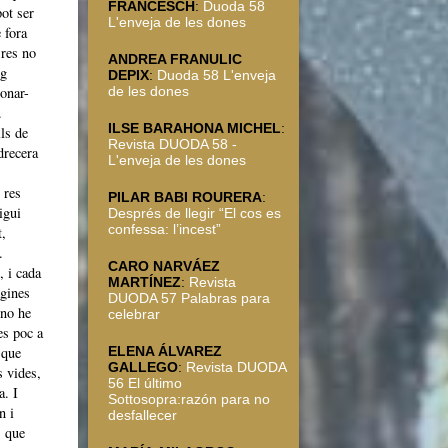
FRANCESCH
:
Duoda 58
pot ser
L'enveja de les dones
 fora
 res no
ANDREA FRANULIC
ig
DEPIX
:
Duoda 58 L'enveja
donar-
de les dones
.
ILSE BARAHONA MICHEL
:
ls de
Revista DUODA 58 -
drecera
L'enveja de les dones
 res
PILAR BABI ROURERA
:
igui
Després de llegir “El cos es
confessa: l’incest”
t,
.
CARO NARVÁEZ
, i cada
MARTÍNEZ
:
Revista
àgines
DUODA 57 Palabras para
 no he
celebrar
es poc a
 que
ELENA ÁLVAREZ
GALLEGO
:
Revista DUODA
s vides,
56 El último
a. I
Sottosopra:razón para no
n i
desfallecer
s que