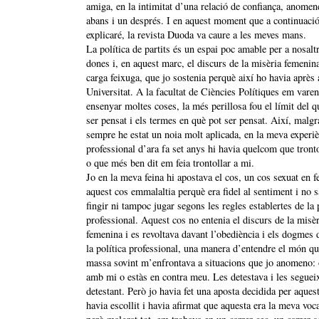
amiga, en la intimitat d’una relació de confiança, anome
abans i un després. I en aquest moment que a continuaci
explicaré, la revista Duoda va caure a les meves mans.
La política de partits és un espai poc amable per a nosaltr
dones i, en aquest marc, el discurs de la misèria femenin
carga feixuga, que jo sostenia perquè així ho havia après 
Universitat. A la facultat de Ciències Polítiques em varen
ensenyar moltes coses, la més perillosa fou el límit del q
ser pensat i els termes en què pot ser pensat. Així, malgr
sempre he estat un noia molt aplicada, en la meva experi
professional d’ara fa set anys hi havia quelcom que tront
o que més ben dit em feia trontollar a mi.
Jo en la meva feina hi apostava el cos, un cos sexuat en f
aquest cos emmalaltia perquè era fidel al sentiment i no s
fingir ni tampoc jugar segons les regles establertes de la 
professional. Aquest cos no entenia el discurs de la misèr
femenina i es revoltava davant l’obediència i els dogmes 
la política professional, una manera d’entendre el món q
massa sovint m’enfrontava a situacions que jo anomeno: 
amb mi o estàs en contra meu. Les detestava i les seguei
detestant. Però jo havia fet una aposta decidida per aques
havia escollit i havia afirmat que aquesta era la meva voca