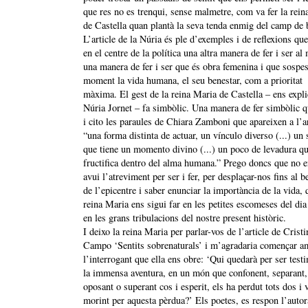
que res no es trenqui, sense malmetre, com va fer la rein
de Castella quan plantà la seva tenda enmig del camp de b
L’article de la Núria és ple d’exemples i de reflexions qu
en el centre de la política una altra manera de fer i ser al
una manera de fer i ser que és obra femenina i que sospes
moment la vida humana, el seu benestar, com a prioritat
màxima. El gest de la reina Maria de Castella – ens expli
Núria Jornet – fa simbòlic. Una manera de fer simbòlic q
i cito les paraules de Chiara Zamboni que apareixen a l’ar
“una forma distinta de actuar, un vínculo diverso (...) un
que tiene un momento divino (...) un poco de levadura q
fructifica dentro del alma humana.” Prego doncs que no en
avui l’atreviment per ser i fer, per desplaçar-nos fins al b
de l’epicentre i saber enunciar la importància de la vida, 
reina Maria ens sigui far en les petites escomeses del dia 
en les grans tribulacions del nostre present històric.
I deixo la reina Maria per parlar-vos de l’article de Cristi
Campo ‘Sentits sobrenaturals’ i m’agradaria començar a
l’interrogant que ella ens obre: ‘Qui quedarà per ser test
la immensa aventura, en un món que confonent, separant,
oposant o superant cos i esperit, els ha perdut tots dos i 
morint per aquesta pèrdua?’ Els poetes, es respon l’autor