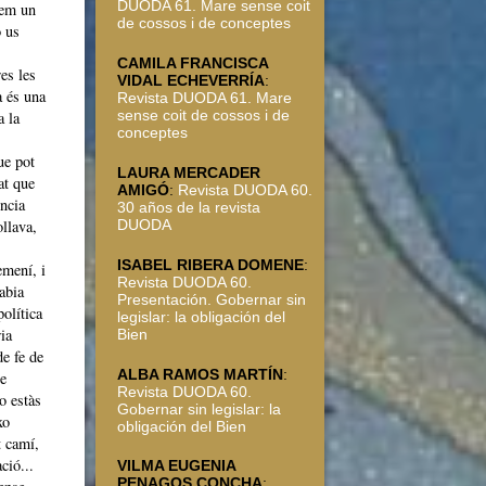
DUODA 61. Mare sense coit
nem un
de cossos i de conceptes
ó us
CAMILA FRANCISCA
es les
VIDAL ECHEVERRÍA
:
a és una
Revista DUODA 61. Mare
sense coit de cossos i de
a la
conceptes
ue pot
LAURA MERCADER
at que
AMIGÓ
:
Revista DUODA 60.
ència
30 años de la revista
ollava,
DUODA
ISABEL RIBERA DOMENE
:
emení, i
Revista DUODA 60.
abia
Presentación. Gobernar sin
política
legislar: la obligación del
ia
Bien
de fe de
ALBA RAMOS MARTÍN
:
ue
Revista DUODA 60.
o estàs
Gobernar sin legislar: la
xo
obligación del Bien
t camí,
ció...
VILMA EUGENIA
PENAGOS CONCHA
: