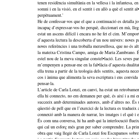
tenen residència simultània en la vellesa i la infantesa, en
somni i en la visió, en el sentit i en allò a què el sentit al
perpètuament.’
He de confessar-vos que el que a continuació es detalla jo
incapaç d’expressar-vos-ho perquè, diccionari en mà, lleg
estat un ascens difícil i encara no he fet el cim. M’empor
d’aquesta lectura la descoberta d’un nou univers: noves p
noves referències i una troballa meravellosa, que no és al
la mateixa Cristina Campo, amiga de Maria Zambrano. 
estel nou de la meva singular constel•lació. Les seves pa
m’empenyen a pensar-me en la fal•làcia d’aquesta dualita
ella trena a partir de la teologia dels sentits, aquesta nece
cos i ànima que alimenta la seva escriptura i ens convida
pensar-la.
L’article de Carla Lonzi, en canvi, ha estat un retrobam
ella hi connecto, no em demaneu per què, és així i a mi 
succeeix amb determinades autores, amb d’altres no. És 
qüestió de pell que en l’exercici de la lectura es tradueix
connexió amb la manera de narrar, les imatges i el què i 
És com una conversa, hi ha amb qui la interlocució fluei
qui cal un esforç més gran per saber comprendre. La pri
obra que vaig llegir de Carla Lonzi fou Escupamos sobre