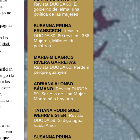
sense
Revista DUODA 60. El
les
gobierno del alma, una
– jo no
política de las mujeres
(pàgina
SUSANNA PRUNA
FRANSCECH
:
Revista
DUODA 60. 60 revistas, 368
o las
Mujeres, Millones de
lidad,
palabras
s
MARÍA-MILAGROS
RIVERA GARRETAS
:
Revista DUODA 60. Perdem
efician
perquè guanyem
engo (la
 a las
ADRIANA ALONSO
 estar
SÁMANO
:
Revista DUODA
n
59. Ser Hija de Una Mujer:
Madre sólo hay una
ar, sin
un
TATIANA RODRÍGUEZ
WEHRMEISTER
:
Revista
DUODA 59. Si digo agua,
rò les
habla Amor
isa van
SUSANNA PRUNA
ós que