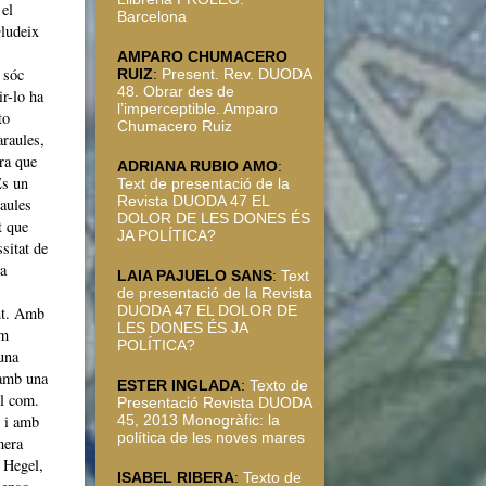
 el
Barcelona
•ludeix
AMPARO CHUMACERO
 sóc
RUIZ
:
Present. Rev. DUODA
48. Obrar des de
ir-lo ha
l’imperceptible. Amparo
to
Chumacero Ruiz
araules,
tra que
ADRIANA RUBIO AMO
:
És un
Text de presentació de la
Revista DUODA 47 EL
raules
DOLOR DE LES DONES ÉS
t que
JA POLÍTICA?
ssitat de
 a
LAIA PAJUELO SANS
:
Text
de presentació de la Revista
DUODA 47 EL DOLOR DE
ent. Amb
LES DONES ÉS JA
em
POLÍTICA?
una
 amb una
ESTER INGLADA
:
Texto de
el com.
Presentació Revista DUODA
x i amb
45, 2013 Monogràfic: la
política de les noves mares
mera
 Hegel,
ISABEL RIBERA
:
Texto de