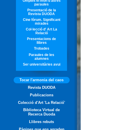
Omplint el món d'altres
paraules
Presentació de la
Revista DUODA
Cine fòrum. Significant
mirades
Col·lecció d' Art La
Relació
Presentacions de
llibres
Trobades
Paraules de les
alumnes
Ser universitàries avui
Tocar l'armonia del caos
Revista DUODA
Publicacions
Colecció d'Art 'La Relació'
Biblioteca Virtual de
Recerca Duoda
Llibres rebuts
Pàgines que ens agraden