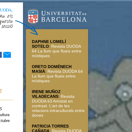
DUODA,
ha els
questa
secció
DAPHNE LOMELÍ
SOTELO
:
Revista DUODA
64 La llum que flueix entre
r
místiques
ORETO DOMÉNECH
MASIÀ
:
Revista DUODA 64
La llum que flueix entre
místiques
2
IRENE MUÑOZ
VILADECANS
:
Revista
DUODA 63 Amistat en
contrast. L’art de les
S
relacions intraculturals entre
ltura
dones
ctubre
PATRICIA TORRES
CAÑADA
:
Revista DUODA