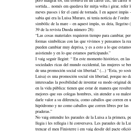
però malgrat tot, em trobava en un carrer cec, un carrer 
sortida... només em quedava fer mitja volta i girar, refer 
meves passes i fer el camí de tornada. I en aquest impàs 
sabia qui era la Luisa Muraro, ni tenia notícia de l’ordre
simbòlic de la mare – en aquest impàs, us deia, llegeixo 
39 de la revista Duoda número 28):
“Las cosas materiales requieren tiempo para cambiar, per
formas simbólicas con las que vivimos y pensamos la rea
pueden cambiar muy deprisa, y es a esto a lo que estamo
asistiendo y en lo que estamos participando.”
I vaig seguir llegint: “ En este momento histórico, en las
sociedades ricas del mundo occidental, las mujeres se ben
de una promoción social sin libertad.” (...) “Esta, yo sost
Luisa) es una promoción social sin libertad, porque no da
interesadas la posibilidad de inventar su modo original de
en la vida pública: tienen que estar de manera que resulte
mejores que sus colegas hombres, sin atender a su malest
darle valor a su diferencia, como caballos que corren en 
hipódromo y no como caballos que corren libres por las
praderas.”
No vaig entendre les paraules de la Luisa a la primera, pe
llegia i les rellegia i hi conversava. Les paraules de la Lu
trencar el meu Finisterre i em vaig desdir del pacte ofici