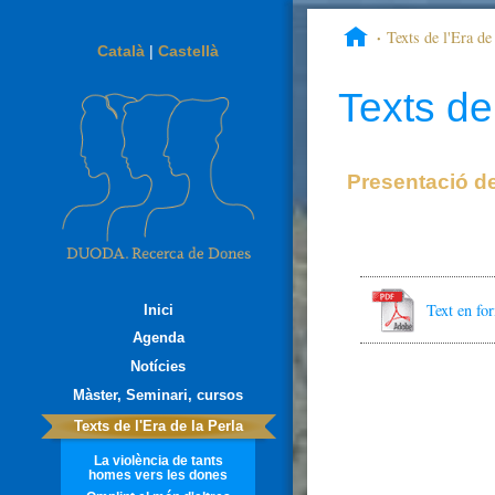
Texts de l'Era de 
Català
|
Castellà
42 TEOLOGIA DELS 
Texts de 
Presentació d
Text en f
Inici
Agenda
Notícies
Màster, Seminari, cursos
Texts de l'Era de la Perla
La violència de tants
homes vers les dones