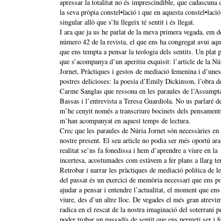
apressar la totalitat no és imprescindible, que cadascuna 
la seva pròpia constel•lació i que en aquesta constel•lació
singular allò que s’hi llegeix té sentit i és llegat.
I ara que ja us he parlat de la meva primera vegada, em d
número 42 de la revista, el que ens ha congregat avui aquí
que ens tempta a pensar la teologia dels sentits. Un plat p
que s’acompanya d’un aperitiu exquisit: l’article de la Nú
Jornet, Pràctiques i gestos de mediació femenina i d’unes
postres delicioses: la poesia d’Emily Dickinson, l’obra d
Carme Sanglas que ressona en les paraules de l’Assumpt
Bassas i l’entrevista a Teresa Guardiola. No us parlaré de
m’he cenyit només a transcriure bocinets dels pensament
m’han acompanyat en aquest temps de lectura.
Crec que les paraules de Núria Jornet són necessàries en 
nostre present. El seu article no podia ser més oportú ara
realitat se’ns fa fonedissa i hem d’aprendre a viure en la
incertesa, acostumades com estàvem a fer plans a llarg te
Retrobar i narrar les pràctiques de mediació política de l
del passat és un exercici de memòria necessari que ens p
ajudar a pensar i entendre l’actualitat, el moment que ens
viure, des d’un altre lloc. De vegades el més gran atrevi
radica en el rescat de la nostra imaginació del soterrani pe
poder trobar un passadís de sentit que ens permeti ser i f