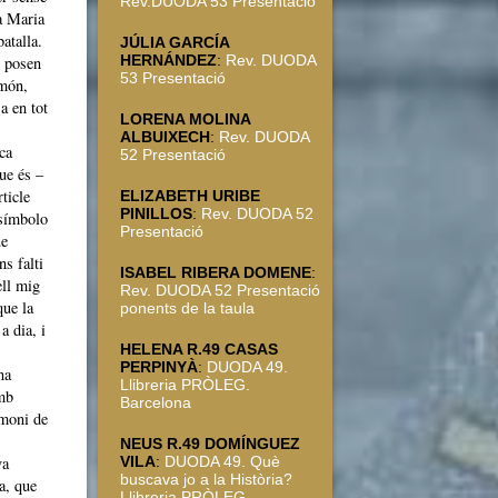
Rev.DUODA 53 Presentació
a Maria
atalla.
JÚLIA GARCÍA
HERNÁNDEZ
:
Rev. DUODA
e posen
53 Presentació
 món,
a en tot
LORENA MOLINA
ALBUIXECH
:
Rev. DUODA
ca
52 Presentació
ue és –
ticle
ELIZABETH URIBE
PINILLOS
:
Rev. DUODA 52
 símbolo
Presentació
ue
s falti
ISABEL RIBERA DOMENE
:
ell mig
Rev. DUODA 52 Presentació
que la
ponents de la taula
a dia, i
HELENA R.49 CASAS
PERPINYÀ
:
DUODA 49.
na
Llibreria PRÒLEG.
mb
Barcelona
imoni de
NEUS R.49 DOMÍNGUEZ
va
VILA
:
DUODA 49. Què
buscava jo a la Història?
a, que
Llibreria PRÒLEG.