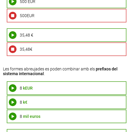
500 EUR
500EUR
35,48 €
35,48€
Les formes abreujades es poden combinar amb els
prefixos del
sistema internacional
.
8
kEUR
8
k€
8
mil euros