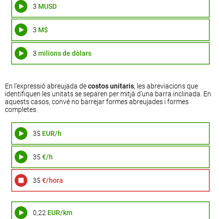
3
MUSD
3
M$
3
milions de dòlars
En l’expressió abreujada de
costos unitaris
, les abreviacions que
identifiquen les unitats se separen per mitjà d’una barra inclinada. En
aquests casos, convé no barrejar formes abreujades i formes
completes.
35
EUR/h
35
€/h
35
€/hora
0,22
EUR/km