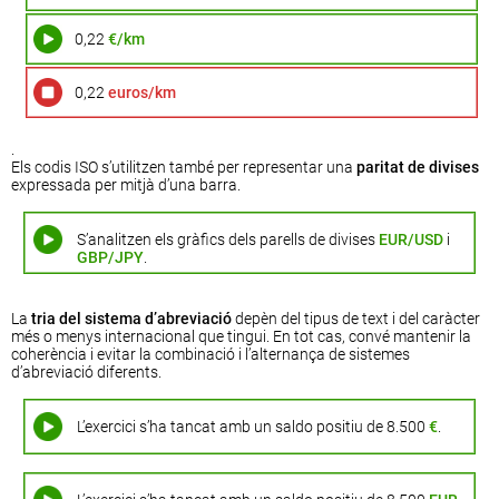
0,22
€/km
0,22
euros/km
.
Els codis ISO s’utilitzen també per representar una
paritat de divises
expressada per mitjà d’una barra.
S’analitzen els gràfics dels parells de divises
EUR/USD
i
GBP/JPY
.
La
tria del sistema d’abreviació
depèn del tipus de text i del caràcter
més o menys internacional que tingui. En tot cas, convé mantenir la
coherència i evitar la combinació i l’alternança de sistemes
d’abreviació diferents.
L’exercici s’ha tancat amb un saldo positiu de 8.500
€
.