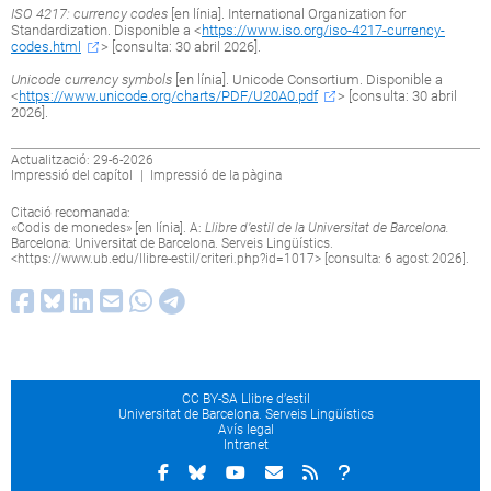
ISO 4217: currency codes
[en línia]. International Organization for
Standardization. Disponible a <
https://www.iso.org/iso-4217-currency-
codes.html
> [consulta: 30 abril 2026].
Unicode currency symbols
[en línia]. Unicode Consortium. Disponible a
<
https://www.unicode.org/charts/PDF/U20A0.pdf
> [consulta: 30 abril
2026].
Actualització: 29-6-2026
Impressió del capítol
|
Impressió de la pàgina
Citació recomanada:
«Codis de monedes» [en línia]. A:
Llibre d’estil de la Universitat de Barcelona.
Barcelona: Universitat de Barcelona. Serveis Lingüístics.
<
https://www.ub.edu/llibre-estil/criteri.php?id=1017
> [consulta: 6 agost 2026].
CC BY-SA Llibre d’estil
Universitat de Barcelona. Serveis Lingüístics
Avís legal
Intranet