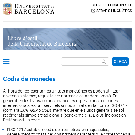
SOBRE EL LLIBRE D’ESTIL
SERVEIS LINGÜÍSTICS
Llibre d’estil
de la Universitat de Barcelona
CERCA
Codis de monedes
A l’hora de representar les unitats monetàries es poden utilitzar
diversos sistemes, regulats per normes d’estandardització. En
general, en les transaccions financeres i operacions bancàries
internacionals, es fan servir els símbols fixats en la norma ISO 4217
(com ara
EUR
,
GBP
o
USD
), mentre que en els usos generals se sol
recórrer als símbols tradicionals (per exemple,
€
,
£
o
$
), inclosos en
l’estàndard Unicode.
L’ISO 4217 estableix codis de tres lletres, en majúscules,
generalment formats per dos primers caràcters que corresponen al