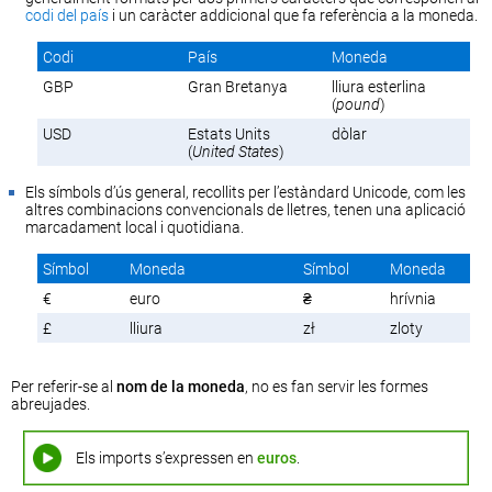
codi del país
i un caràcter addicional que fa referència a la moneda.
Codi
País
Moneda
GBP
Gran Bretanya
lliura esterlina
(
pound
)
USD
Estats Units
dòlar
(
United States
)
Els símbols d’ús general, recollits per l’estàndard Unicode, com les
altres combinacions convencionals de lletres, tenen una aplicació
marcadament local i quotidiana.
Símbol
Moneda
Símbol
Moneda
€
euro
₴
hrívnia
£
lliura
zł
zloty
Per referir-se al
nom de la moneda
, no es fan servir les formes
abreujades.
Els imports s’expressen en
euros
.