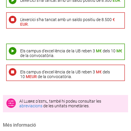
L’exercici s’ha tancat amb un saldo positiu de 8.500
EUR
.
L’exercici s’ha tancat amb un saldo positiu de 8.500
€
EUR
.
Els campus d’excel·lència de la UB reben 3
M€
dels 10
M€
de la convocatòria.
Els campus d’excel·lència de la UB reben 3
M€
dels
10
MEUR
de la convocatòria.
Al
Llibre d’estil
, també hi podeu consultar les
abreviacions
de les unitats monetàries.
Més informació