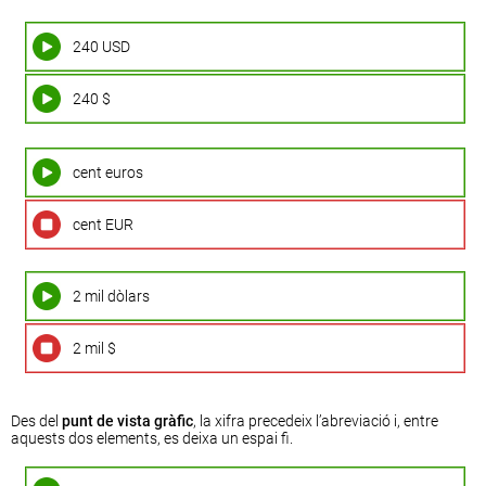
240 USD
240 $
cent euros
cent EUR
2 mil dòlars
2 mil $
Des del
punt de vista gràfic
, la xifra precedeix l’abreviació i, entre
aquests dos elements, es deixa un espai fi.