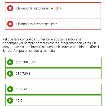
Els imports s’expressen en
EUR
.
Els imports s’expressen en
€
.
Pel que fa a
contextos numèrics
, els codis i símbols han
d’acompanyar sempre nombres escrits íntegrament en xifres. En
canvi, quan els nombres s’escriuen amb lletres o combinant xifres i
lletres, s’empra el nom de la moneda.
256.789 EUR
256.789 €
10 GBP
10 £