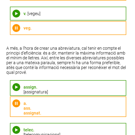
v.
[vegeu]
veg.
A més, a l’hora de crear una abreviatura, cal tenir en compte el
principi d’eficiència: és a dir, mantenir la màxima informació amb
el mínim de lletres. Així, entre les diverses abreviatures possibles
per a una mateixa paraula, sempre hi ha una forma preferible,
atès que conté la informació necessària per reconèixer el mot del
qual prové.
assign.
[assignatura]
a.
ass.
assignat.
telec.
[telecomunicacions]