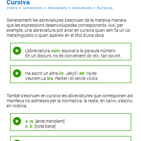
Cursiva
Criteris
>
Convencions
>
Abreviacions
>
Abreviatures
>
Escriptura
Generalment les abreviatures s’escriuen de la mateixa manera
que les expressions desenvolupades corresponents. Així, per
exemple, una abreviatura pot anar en cursiva quan se’n fa un ús
metalingüístic o quan apareix en el títol d’una obra.
L’abreviatura
núm
. equival a la paraula
número
.
En un discurs, no és convenient dir
etc.
tan sovint.
Ha escrit un altre
Dr.
Jekyll i
Mr.
Hyde
.
Veurem
La
Sra.
Parker i el cercle viciós
.
També s’escriuen en cursiva les abreviatures que corresponen als
manlleus no admesos per la normativa; la resta, en canvi, s’escriu
en rodona.
a. m.
[
ante meridiem
]
n. b.
[
nota bene
]