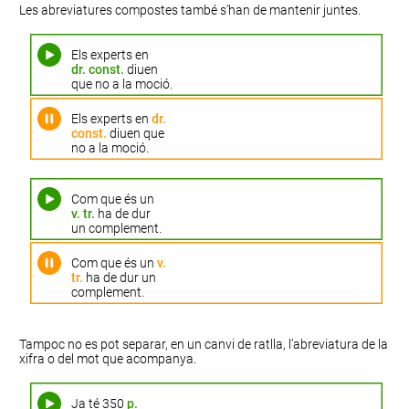
Les abreviatures compostes també s’han de mantenir juntes.
Els experts en
dr. const.
diuen
que no a la moció.
Els experts en
dr.
const.
diuen que
no a la moció.
Com que és un
v. tr.
ha de dur
un complement.
Com que és un
v.
tr.
ha de dur un
complement.
Tampoc no es pot separar, en un canvi de ratlla, l’abreviatura de la
xifra o del mot que acompanya.
Ja té 350
p.