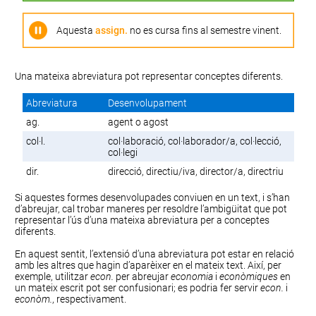
Aquesta
assign.
no es cursa fins al semestre vinent.
Una mateixa abreviatura pot representar conceptes diferents.
Abreviatura
Desenvolupament
ag.
agent o agost
col·l.
col·laboració, col·laborador/a, col·lecció,
col·legi
dir.
direcció, directiu/iva, director/a, directriu
Si aquestes formes desenvolupades conviuen en un text, i s’han
d’abreujar, cal trobar maneres per resoldre l’ambigüitat que pot
representar l’ús d’una mateixa abreviatura per a conceptes
diferents.
En aquest sentit, l’extensió d’una abreviatura pot estar en relació
amb les altres que hagin d’aparèixer en el mateix text. Així, per
exemple, utilitzar
econ.
per abreujar
economia
i
econòmiques
en
un mateix escrit pot ser confusionari; es podria fer servir
econ.
i
econòm.
, respectivament.