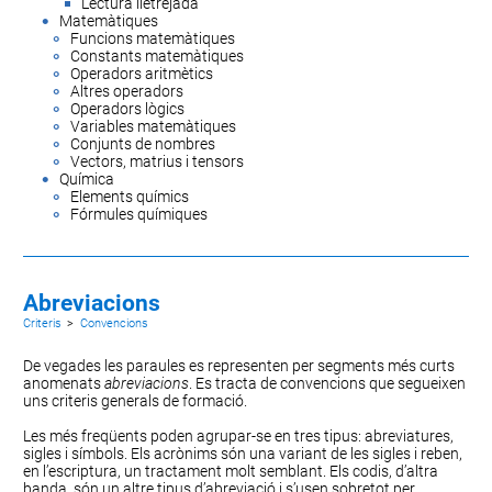
Lectura lletrejada
Matemàtiques
Funcions matemàtiques
Constants matemàtiques
Operadors aritmètics
Altres operadors
Operadors lògics
Variables matemàtiques
Conjunts de nombres
Vectors, matrius i tensors
Química
Elements químics
Fórmules químiques
Abreviacions
Criteris
>
Convencions
De vegades les paraules es representen per segments més curts
anomenats
abreviacions
. Es tracta de convencions que segueixen
uns criteris generals de formació.
Les més freqüents poden agrupar-se en tres tipus:
abreviatures
,
sigles
i
símbols
. Els acrònims són una variant de les sigles i reben,
en l’escriptura, un tractament molt semblant. Els
codis
, d’altra
banda, són un altre tipus d’abreviació i s’usen sobretot per