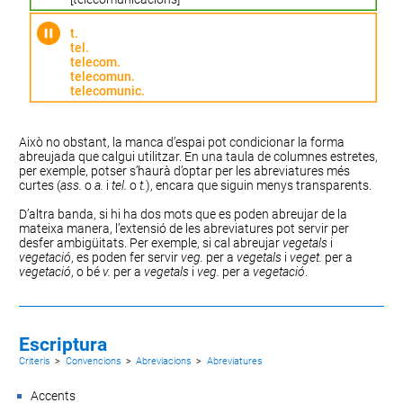
t.
tel.
telecom.
telecomun.
telecomunic.
Això no obstant, la manca d’espai pot condicionar la forma
abreujada que calgui utilitzar. En una taula de columnes estretes,
per exemple, potser s’haurà d’optar per les abreviatures més
curtes (
ass.
o
a.
i
tel.
o
t.
), encara que siguin menys transparents.
D’altra banda, si hi ha dos mots que es poden abreujar de la
mateixa manera, l’extensió de les abreviatures pot servir per
desfer ambigüitats. Per exemple, si cal abreujar
vegetals
i
vegetació
, es poden fer servir
veg.
per a
vegetals
i
veget.
per a
vegetació
, o bé
v.
per a
vegetals
i
veg.
per a
vegetació
.
Escriptura
Criteris
>
Convencions
>
Abreviacions
>
Abreviatures
Accents