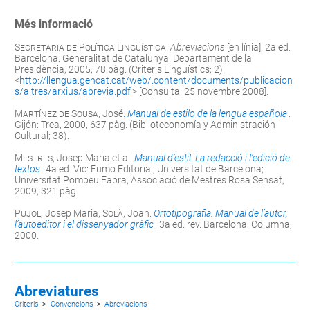
Més informació
Secretaria de Política Lingüística
.
Abreviacions
[en línia]. 2a ed.
Barcelona: Generalitat de Catalunya. Departament de la
Presidència, 2005, 78 pàg. (Criteris Lingüístics; 2).
<
http://llengua.gencat.cat/web/.content/documents/publicacion
s/altres/arxius/abrevia.pdf
> [Consulta: 25 novembre 2008].
Martínez de Sousa
, José.
Manual de estilo de la lengua española
.
Gijón: Trea, 2000, 637 pàg. (Biblioteconomía y Administración
Cultural; 38).
Mestres
, Josep Maria et al.
Manual d’estil. La redacció i l’edició de
textos
. 4a ed. Vic: Eumo Editorial; Universitat de Barcelona;
Universitat Pompeu Fabra; Associació de Mestres Rosa Sensat,
2009, 321 pàg.
Pujol
, Josep Maria;
Solà
, Joan.
Ortotipografia. Manual de l’autor,
l’autoeditor i el dissenyador gràfic
. 3a ed. rev. Barcelona: Columna,
2000.
Abreviatures
Criteris
>
Convencions
>
Abreviacions