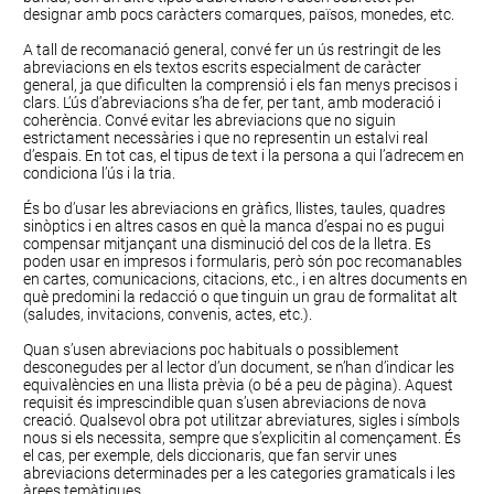
designar amb pocs caràcters comarques, països, monedes, etc.
A tall de recomanació general, convé fer un ús restringit de les
abreviacions en els textos escrits especialment de caràcter
general, ja que dificulten la comprensió i els fan menys precisos i
clars. L’ús d’abreviacions s’ha de fer, per tant, amb moderació i
coherència. Convé evitar les abreviacions que no siguin
estrictament necessàries i que no representin un estalvi real
d’espais. En tot cas, el tipus de text i la persona a qui l’adrecem en
condiciona l’ús i la tria.
És bo d’usar les abreviacions en gràfics, llistes, taules, quadres
sinòptics i en altres casos en què la manca d’espai no es pugui
compensar mitjançant una disminució del cos de la lletra. Es
poden usar en impresos i formularis, però són poc recomanables
en cartes, comunicacions, citacions, etc., i en altres documents en
què predomini la redacció o que tinguin un grau de formalitat alt
(saludes, invitacions, convenis, actes, etc.).
Quan s’usen abreviacions poc habituals o possiblement
desconegudes per al lector d’un document, se n’han d’indicar les
equivalències en una llista prèvia (o bé a peu de pàgina). Aquest
requisit és imprescindible quan s’usen abreviacions de nova
creació. Qualsevol obra pot utilitzar abreviatures, sigles i símbols
nous si els necessita, sempre que s’explicitin al començament. És
el cas, per exemple, dels diccionaris, que fan servir unes
abreviacions determinades per a les categories gramaticals i les
àrees temàtiques.