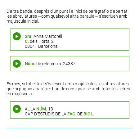
D’altra banda, després d’un punt i a inici de paràgraf o d’apartat,
les abreviatures
—com
qualsevol altra
paraula—
s’escriuen amb
majúscula inicial.
Sra.
Anna Martorell
C.
dels Horts, 2
08041 Barcelona
Núm.
de referència: 24387
És més, si tot el text s’ha escrit amb majúscules, les abreviatures
que hi puguin aparèixer han de consignar-se amb totes les lletres
en majúscula.
AULA
NÚM.
13
CAP D’ESTUDIS DE LA
FAC.
DE
BIOL.