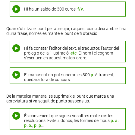
Hi ha un saldo de 300 euros,
f/v
.
Quan s’utilitza el punt per abreujar, i aquest coincideix amb el final
d’una frase, només es manté el punt de fi d’oració.
Hi fa constar l’editor del text, el traductor, l’autor del
pròleg o de la il·lustració,
etc
. El nom i el cognom
s’escriuen en aquest mateix ordre.
El manuscrit no pot superar les 300
p
. Altrament,
quedarà fora de concurs.
De la mateixa manera, se suprimeix el punt que marca una
abreviatura si va seguit de punts suspensius.
És convenient que signeu vosaltres mateixos les
resolucions. Eviteu, doncs, les formes del tipus
p. a.
,
p. o.
,
p. p
...