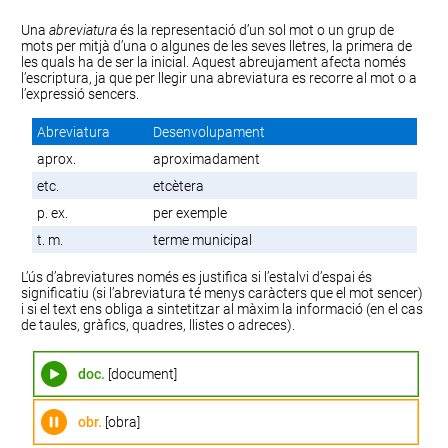
Una
abreviatura
és la representació d’un sol mot o un grup de
mots per mitjà d’una o algunes de les seves lletres, la primera de
les quals ha de ser la inicial. Aquest abreujament afecta només
l’escriptura, ja que per llegir una abreviatura es recorre al mot o a
l’expressió sencers.
Abreviatura
Desenvolupament
aprox.
aproximadament
etc.
etcètera
p. ex.
per exemple
t. m.
terme municipal
L’ús d’abreviatures només es justifica si l’estalvi d’espai és
significatiu (si l’abreviatura té menys caràcters que el mot sencer)
i si el text ens obliga a sintetitzar al màxim la informació (en el cas
de taules, gràfics, quadres, llistes o adreces).
doc.
[document]
obr.
[obra]