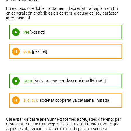
En els casos de doble tractament, d’abreviatura i sigla o símbol,
en general són preferibles els darrers, a causa del seu caràcter
internacional.
PN
[pes net]
p. n.
[pes net]
SCCL
[societat cooperativa catalana limitada]
s. c. c. l.
[societat cooperativa catalana limitada]
Cal evitar de barrejar en un text formes abreujades diferents per
representar un únic concepte: vid./
v
.,
1r
/
1r
.,
ca
/
cat
. I també que
aquestes abreviacions s’alternin amb la paraula sencera: