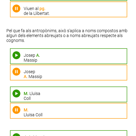
Viuen al
pg.
de la Llibertat.
Pel que fa als
antropònims
, això s’aplica a noms compostos amb
algun dels elements abreujats o a noms abreujats respecte als
cognoms.
Josep
A.
Massip
Josep
A.
Massip
M.
Lluïsa
Coll
M.
Lluïsa Coll