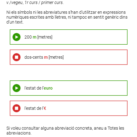
v
./
vegeu
,
1r curs
/
primer curs
.
Ni els símbols ni les abreviatures s’han d’utilitzar en expressions
numèriques escrites amb lletres, ni tampoc en sentit genèric dins
d’un text.
200
m
[metres]
dos-cents
m
[metres]
l’estat de l’
euro
l’estat de l’
€
Si voleu consultar alguna abreviació concreta, aneu a
Totes les
abreviacions
.