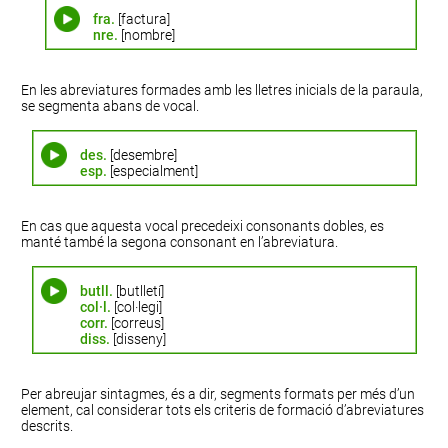
fra.
[factura]
nre.
[nombre]
En les abreviatures formades amb les lletres inicials de la paraula,
se segmenta abans de vocal.
des.
[desembre]
esp.
[especialment]
En cas que aquesta vocal precedeixi consonants dobles, es
manté també la segona consonant en l’abreviatura.
butll.
[butlletí]
col·l.
[col·legi]
corr.
[correus]
diss.
[disseny]
Per abreujar sintagmes, és a dir, segments formats per més d’un
element, cal considerar tots els criteris de formació d’abreviatures
descrits.