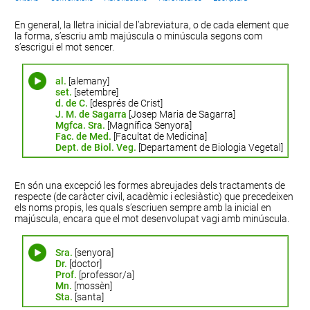
En general, la lletra inicial de l’abreviatura, o de cada element que
la forma, s’escriu amb majúscula o minúscula segons com
s’escrigui el mot sencer.
al.
[alemany]
set.
[setembre]
d. de C.
[després de Crist]
J. M. de Sagarra
[Josep Maria de Sagarra]
Mgfca. Sra.
[Magnífica Senyora]
Fac. de Med.
[Facultat de Medicina]
Dept. de Biol. Veg.
[Departament de Biologia Vegetal]
En són una excepció les formes abreujades dels tractaments de
respecte (de caràcter civil, acadèmic i eclesiàstic) que precedeixen
els noms propis, les quals s’escriuen sempre amb la inicial en
majúscula, encara que el mot desenvolupat vagi amb minúscula.
Sra.
[senyora]
Dr.
[doctor]
Prof.
[professor/a]
Mn.
[mossèn]
Sta.
[santa]