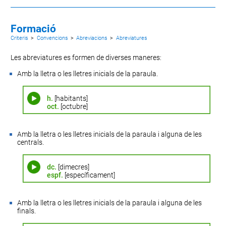
Formació
Criteris
>
Convencions
>
Abreviacions
>
Abreviatures
Les abreviatures es formen de diverses maneres:
Amb la lletra o les lletres inicials de la paraula.
h.
[habitants]
oct.
[octubre]
Amb la lletra o les lletres inicials de la paraula i alguna de les
centrals.
dc.
[dimecres]
espf.
[específicament]
Amb la lletra o les lletres inicials de la paraula i alguna de les
finals.