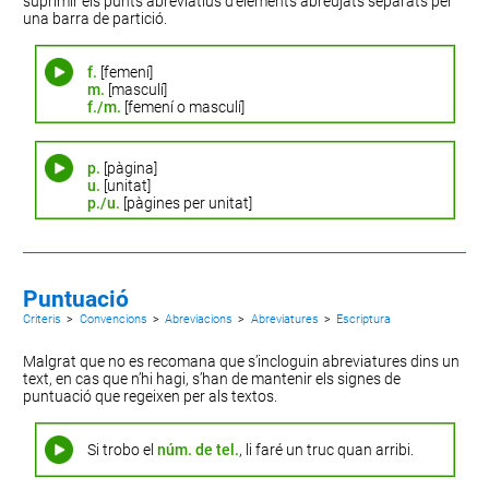
suprimir els punts abreviatius d’elements abreujats separats per
una barra de partició.
f.
[femení]
m.
[masculí]
f./m.
[femení o masculí]
p.
[pàgina]
u.
[unitat]
p./u.
[pàgines per unitat]
Puntuació
Criteris
>
Convencions
>
Abreviacions
>
Abreviatures
>
Escriptura
Malgrat que no es recomana que s’incloguin abreviatures dins un
text, en cas que n’hi hagi, s’han de mantenir els signes de
puntuació que regeixen per als textos.
Si trobo el
núm. de tel.
, li faré un truc quan arribi.