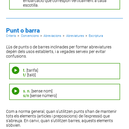
embarcació que correspon verticalment a cada
escotilla.
Punt o barra
Criteris
>
Convencions
>
Abreviacions
>
Abreviatures
>
Escriptura
L’ús de punts o de barres inclinades per formar abreviatures
depèn dels usos establerts, i a vegades serveix per evitar
confusions.
t.
[tarifa]
t/
[taló]
s. n.
[sense nom]
s/n
[sense número]
Com a norma general, quan s’utilitzen punts s’han de mantenir
tots els elements (articles i preposicions) de l’expressió que
s’abreuja. En canvi, quan s’utilitzen barres, aquests elements
s’obvien.