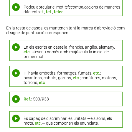
Podeu abreujar el mot
telecomunicacions
de maneres
diferents:
t.
,
tel.
,
telec
...
En la resta de casos, es mantenen tant la marca d’abreviació com
el signe de puntuació corresponent.
En els escrits en castellà, francès, anglès, alemany,
etc.
, s’escriu només amb majúscula la inicial del
primer mot.
Hi havia embotits, formatges, fumats,
etc.
;
picantons, cabrits, garrins,
etc.
; confitures, matons,
torrons,
etc
.
Ref.
: 503/938
És capaç de discriminar les unitats
—els
sons, els
mots,
etc.
—
que componen els enunciats.