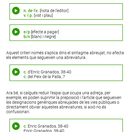
n. de l’e.
[nota de l’editor]
v. i p.
[vist i plau]
e/p
[efecte a pagar]
b/n
[blanc i negre]
Aquest criteri només s’aplica dins el sintagma abreujat; no afecta
els elements que segueixen una abreviatura.
c.
d’Enric Granados, 38-40
c.
del Peix de la Palla, 7
Ara bé, si calgués reduir l’espai que ocupa una adreça, per
exemple, es poden suprimir la preposició i l’article que segueixen
les designacions genèriques abreujades de les vies públiques o
directament obviar aquestes abreviatures, si això no és
confusionari.
c.
Enric Granados, 38-40
Enric Granados, 38-40