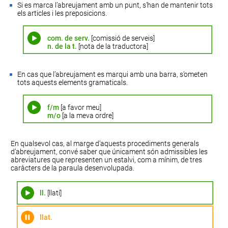
Si es marca l’abreujament amb un punt, s’han de mantenir tots
els articles i les preposicions.
com. de serv.
[comissió de serveis]
n. de la t.
[nota de la traductora]
En cas que l’abreujament es marqui amb una barra, s’ometen
tots aquests elements gramaticals.
f/m
[a favor meu]
m/o
[a la meva ordre]
En qualsevol cas, al marge d’aquests procediments generals
d’abreujament, convé saber que únicament són admissibles les
abreviatures que representen un estalvi, com a mínim, de tres
caràcters de la paraula desenvolupada.
ll.
[llatí]
llat.