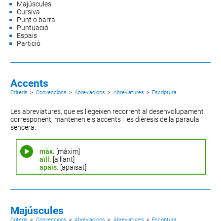
Majúscules
Cursiva
Punt o barra
Puntuació
Espais
Partició
Accents
Criteris
>
Convencions
>
Abreviacions
>
Abreviatures
>
Escriptura
Les abreviatures, que es llegeixen recorrent al desenvolupament
corresponent, mantenen els accents i les dièresis de la paraula
sencera.
màx.
[màxim]
aïll.
[aïllant]
apaïs.
[apaïsat]
Majúscules
Criteris
>
Convencions
>
Abreviacions
>
Abreviatures
>
Escriptura