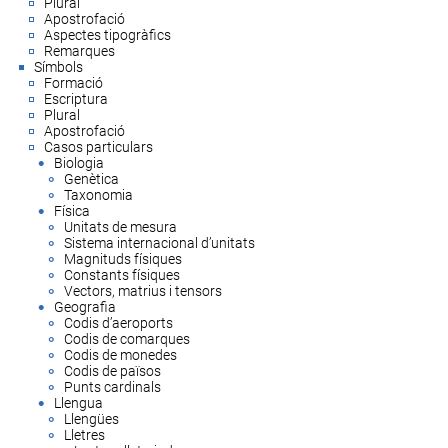
Plural
Apostrofació
Aspectes tipogràfics
Remarques
Símbols
Formació
Escriptura
Plural
Apostrofació
Casos particulars
Biologia
Genètica
Taxonomia
Física
Unitats de mesura
Sistema internacional d’unitats
Magnituds físiques
Constants físiques
Vectors, matrius i tensors
Geografia
Codis d’aeroports
Codis de comarques
Codis de monedes
Codis de països
Punts cardinals
Llengua
Llengües
Lletres