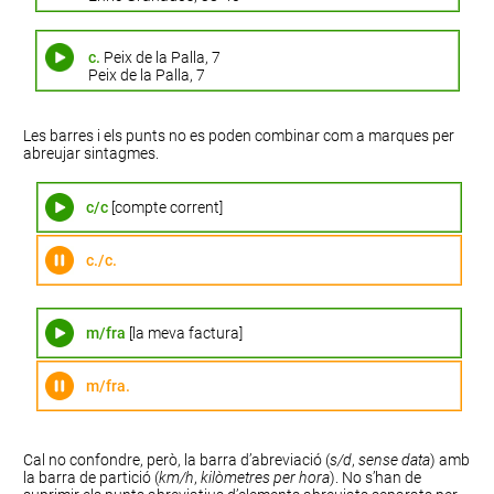
c.
Peix de la Palla, 7
Peix de la Palla, 7
Les barres i els punts no es poden combinar com a marques per
abreujar sintagmes.
c/c
[compte corrent]
c./c.
m/fra
[la meva factura]
m/fra.
Cal no confondre, però, la barra d’abreviació (
s/d
,
sense data
) amb
la barra de partició (
km/h
,
kilòmetres per hora
). No s’han de