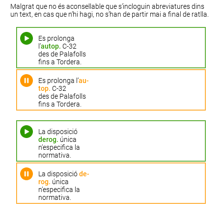
Malgrat que no és aconsellable que s’incloguin abreviatures dins
un text, en cas que n’hi hagi, no s’han de partir mai a final de ratlla.
Es prolonga
l’
autop.
C-32
des de Palafolls
fins a Tordera.
Es prolonga l’
au-
top.
C-32
des de Palafolls
fins a Tordera.
La disposició
derog.
única
n’especifica la
normativa.
La disposició
de-
rog.
única
n’especifica la
normativa.