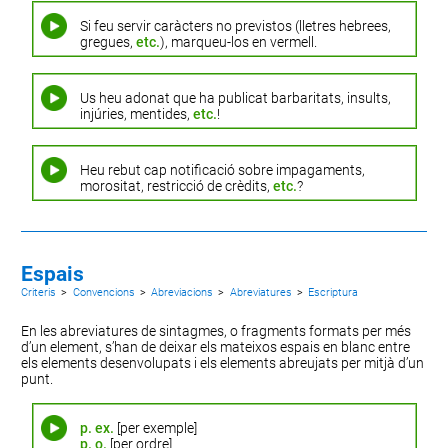
Si feu servir caràcters no previstos (lletres hebrees,
gregues,
etc.
), marqueu-los en vermell.
Us heu adonat que ha publicat barbaritats, insults,
injúries, mentides,
etc.
!
Heu rebut cap notificació sobre impagaments,
morositat, restricció de crèdits,
etc.
?
Espais
Criteris
>
Convencions
>
Abreviacions
>
Abreviatures
>
Escriptura
En les abreviatures de sintagmes, o fragments formats per més
d’un element, s’han de deixar els mateixos espais en blanc entre
els elements desenvolupats i els elements abreujats per mitjà d’un
punt.
p. ex.
[per exemple]
p. o.
[per ordre]