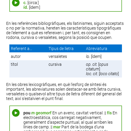
c.
[
circa
]
íd.
[
ídem
]
En les referències bibliogràfiques, els llatinismes, siguin acceptats
o no per la normativa, hereten les característiques tipogràfiques
de l’element a què es refereixen i, per tant, es consignen en
rodona, cursiva o versaletes, segons la posició que ocupen.
Referent a…
Tipus de lletra
Abreviatura
autor
versaletes
íd.
[ídem]
títol
cursiva
op. cit.
[
opus
citatum
]
loc. cit.
[
loco citato
]
En les obres lexicogràfiques, en què l’esforç de síntesi és
important, les abreviatures solen destacar-se amb lletra cursiva,
versaletes o qualsevol altre tipus de lletra diferent del general del
text; així s’estalvien el punt final.
pou
m
geomorf
En un avenc, cavitat vertical. ||
fís
En
electroestàtica, cos carregat negativament,
generalment d’aspecte puntual, al qual arriben les
línies de camp. ||
mar
Part de la bodega d’una