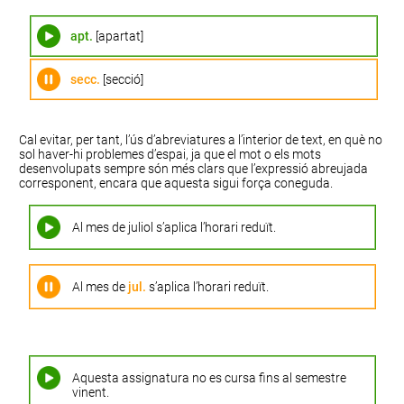
apt.
[apartat]
secc.
[secció]
Cal evitar, per tant, l’ús d’abreviatures a l’interior de text, en què no
sol haver-hi problemes d’espai, ja que el mot o els mots
desenvolupats sempre són més clars que l’expressió abreujada
corresponent, encara que aquesta sigui força coneguda.
Al mes de juliol s’aplica l’horari reduït.
Al mes de
jul.
s’aplica l’horari reduït.
Aquesta assignatura no es cursa fins al semestre
vinent.