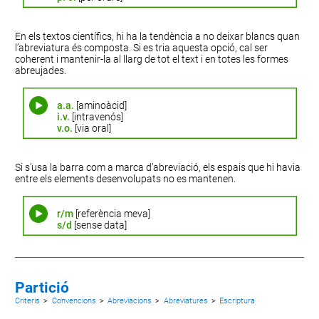
En els textos científics, hi ha la tendència a no deixar blancs quan
l’abreviatura és composta. Si es tria aquesta opció, cal ser
coherent i mantenir-la al llarg de tot el text i en totes les formes
abreujades.
a.a.
[aminoàcid]
i.v.
[intravenós]
v.o.
[via oral]
Si s’usa la barra com a marca d’abreviació, els espais que hi havia
entre els elements desenvolupats no es mantenen.
r/m
[referència meva]
s/d
[sense data]
Partició
Criteris
>
Convencions
>
Abreviacions
>
Abreviatures
>
Escriptura