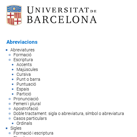
Abreviacions
Abreviatures
Formació
Escriptura
Accents
Majúscules
Cursiva
Punt o barra
Puntuació
Espais
Partició
Pronunciació
Femení i plural
Apostrofació
Doble tractament: sigla o abreviatura, símbol o abreviatura
Casos particulars
Ordinals
Sigles
Formació i escriptura