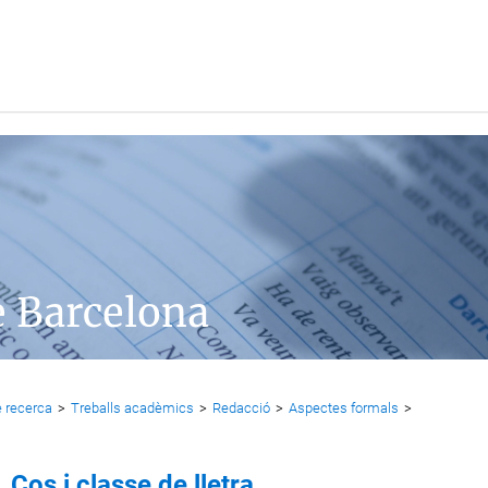
e Barcelona
 recerca
>
Treballs acadèmics
>
Redacció
>
Aspectes formals
>
Cos i classe de lletra