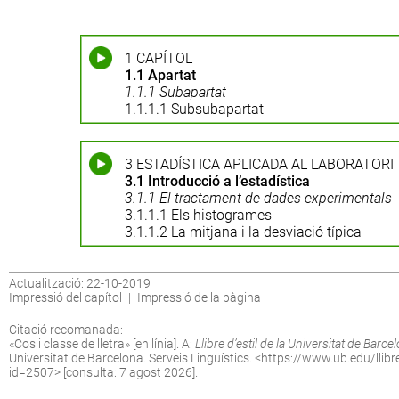
1 CAPÍTOL
1.1 Apartat
1.1.1 Subapartat
1.1.1.1 Subsubapartat
3 ESTADÍSTICA APLICADA AL LABORATORI
3.1 Introducció a l’estadística
3.1.1 El tractament de dades experimentals
3.1.1.1 Els histogrames
3.1.1.2 La mitjana i la desviació típica
Actualització: 22-10-2019
Impressió del capítol
|
Impressió de la pàgina
Citació recomanada:
«Cos i classe de lletra» [en línia]. A:
Llibre d’estil de la Universitat de Barce
Universitat de Barcelona. Serveis Lingüístics. <
https://www.ub.edu/llibre-
id=2507
> [consulta: 7 agost 2026].