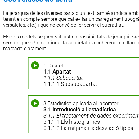
La jerarquia de les diverses parts d’un text també s’indica amb 
tenint en compte sempre que cal evitar un carregament tipogrà
versaletes, etc.) i que no convé de fer servir el subratllat.
Els dos models següents il·lustren possibilitats de jerarquització
sempre que se’n mantingui la sobrietat i la coherència al llarg d
marcada clarament.
1 Capítol
1.1 Apartat
1.1.1 Subapartat
1.1.1.1 Subsubapartat
3 Estadística aplicada al laboratori
3.1 Introducció a l’estadística
3.1.1 El tractament de dades experimen
3.1.1.1 Els histogrames
3.1.1.2 La mitjana i la desviació típica