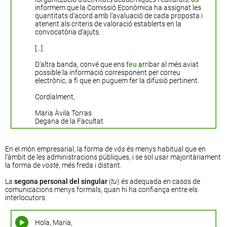
informem que la Comissió Econòmica ha assignat les
quantitats d’acord amb l’avaluació de cada proposta i
atenent als criteris de valoració establerts en la
convocatòria d’ajuts.
[...]
D’altra banda, convé que ens
feu
arribar al més aviat
possible la informació corresponent per correu
electrònic, a fi que en puguem fer la difusió pertinent.
Cordialment,
Maria Àvila Torras
Degana de la Facultat
En el món empresarial, la forma de
vós
és menys habitual que en
l’àmbit de les administracions públiques, i se sol usar majoritàriament
la forma de
vostè
, més freda i distant.
La
segona personal del singular
(
tu
) és adequada en casos de
comunicacions menys formals, quan hi ha confiança entre els
interlocutors.
Hola, Maria,