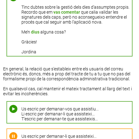
Tinc dubtes sobre la gestió dels dies d’assumptes propis.
Recordo que em
vas comentar
que calia validar les
signatures dels caps, però no aconsegueixo entendre el
procés que cal seguir amb l’aplicació nova.
Me’n
dius
alguna cosa?
Gràcies!
Jordina
En general, la relació que s’estableix entre els usuaris del correu
electrònic és, doncs, més a prop del tracte de tu a tu que no pas del
formalisme propi de la correspondència administrativa tradicional.
En qualsevol cas, cal mantenir el mateix tractament al llarg del text i
evitar les incoherències.
Us escric per demanar-vos que assistiu...
Li escric per demanar-li que assisteixi...
T’escric per demanar-te que assisteixis...
Us escric per demanar-li que assisteixi...