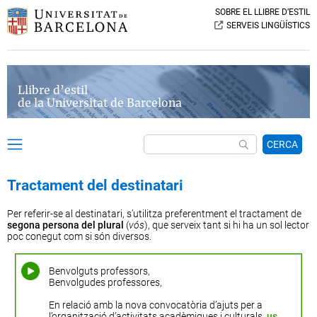
SOBRE EL LLIBRE D’ESTIL
SERVEIS LINGÜÍSTICS
Llibre d’estil
de la Universitat de Barcelona
CERCA
Tractament del destinatari
Per referir-se al destinatari, s’utilitza preferentment el tractament de
segona persona del plural
(
vós
), que serveix tant si hi ha un sol lector
poc conegut com si són diversos.
Benvolguts professors,
Benvolgudes professores,
En relació amb la nova convocatòria d’ajuts per a
l’organització d’activitats acadèmiques i culturals,
us