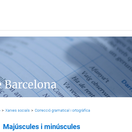
e Barcelona
ó
>
Xarxes socials
>
Correcció gramatical i ortogràfica
Majúscules i minúscules