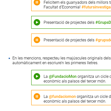
Felicitem els guanyadors dels millors t
Facultat d’Economia!
#futursinvestig
Presentació de projectes dels
#GrupsD
Presentació de projectes dels
#grupsd
En les mencions, respecteu les majúscules originals dels
automàticament en escriure’n les primeres lletres.
La
@FundacioMon
organitza un cicle
econòmic als països del tercer món.
La
@fundaciomon
organitza un cicle 
econòmic als països del tercer món.