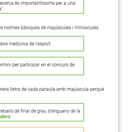
recerca és importantíssima per a una
”.
u les normes bàsiques de majúscules i minúscules.
bre medicina de l’esport.
rmini per participar en el concurs de
imera lletra de cada paraula amb majúscula perquè
reballs de final de grau d’enguany de la
adors