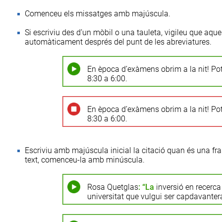
Comenceu els missatges amb majúscula.
Si escriviu des d’un mòbil o una tauleta, vigileu que aqu
automàticament després del punt de les abreviatures.
En època d’exàmens obrim a la nit! Pots
8:30 a 6:00.
En època d’exàmens obrim a la nit! Pots
8:30 a 6:00.
Escriviu amb majúscula inicial la citació quan és una fra
text, comenceu-la amb minúscula.
Rosa Quetglas
: “La
inversió en recerca
universitat que vulgui ser capdavantera