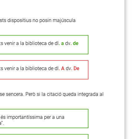
ests dispositius no posin majúscula
 venir a la biblioteca de dl
. a
dv
. de
 venir a la biblioteca de dl
. A
dv
. De
se sencera. Però si la citació queda integrada al
 és importantíssima per a una
”.