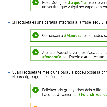
Rosa Quetglas
diu que “la
inversió en 
universitat que vulgui ser capdavantera
Si l’etiqueta és una paraula integrada a la frase, segui
Comencen a
#Manresa
les jornades so
Atenció! Aquest divendres s’acaba el te
#fotografia
de l’Escola d’Arquitectura.
Quan l’etiqueta té més d’una paraula, podeu posar la pr
el missatge sigui més fàcil de llegir.
Felicitem els guanyadors dels millors t
Facultat d’Economia!
#FutursInvestig