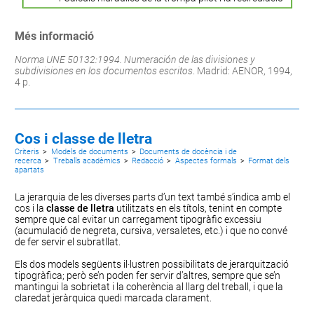
Més informació
Norma UNE 50132:1994. Numeración de las divisiones y
subdivisiones en los documentos escritos
. Madrid: AENOR, 1994,
4 p.
Cos i classe de lletra
Criteris
>
Models de documents
>
Documents de docència i de
recerca
>
Treballs acadèmics
>
Redacció
>
Aspectes formals
>
Format dels
apartats
La jerarquia de les diverses parts d’un text també s’indica amb el
cos i la
classe de lletra
utilitzats en els títols, tenint en compte
sempre que cal evitar un carregament tipogràfic excessiu
(acumulació de negreta, cursiva, versaletes, etc.) i que no convé
de fer servir el subratllat.
Els dos models següents il·lustren possibilitats de jerarquització
tipogràfica; però se’n poden fer servir d’altres, sempre que se’n
mantingui la sobrietat i la coherència al llarg del treball, i que la
claredat jeràrquica quedi marcada clarament.