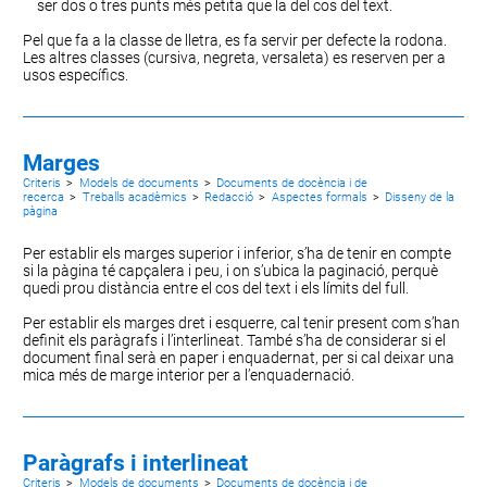
ser dos o tres punts més petita que la del cos del text.
Pel que fa a la classe de lletra, es fa servir per defecte la
rodona
.
Les altres classes (
cursiva
,
negreta
,
versaleta
) es reserven per a
usos específics.
Marges
Criteris
>
Models de documents
>
Documents de docència i de
recerca
>
Treballs acadèmics
>
Redacció
>
Aspectes formals
>
Disseny de la
pàgina
Per establir els marges superior i inferior, s’ha de tenir en compte
si la pàgina té
capçalera i peu
, i on s’ubica la
paginació
, perquè
quedi prou distància entre el cos del text i els límits del full.
Per establir els marges dret i esquerre, cal tenir present com s’han
definit
els paràgrafs i l’interlineat
. També s’ha de considerar si el
document final serà en paper i enquadernat, per si cal deixar una
mica més de marge interior per a l’enquadernació.
Paràgrafs i interlineat
Criteris
>
Models de documents
>
Documents de docència i de