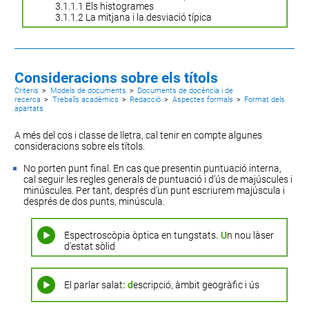
3.1.1.1 Els histogrames
3.1.1.2 La mitjana i la desviació típica
Consideracions sobre els títols
Criteris
>
Models de documents
>
Documents de docència i de
recerca
>
Treballs acadèmics
>
Redacció
>
Aspectes formals
>
Format dels
apartats
A més del cos i classe de lletra, cal tenir en compte algunes
consideracions sobre els títols.
No porten punt final. En cas que presentin puntuació interna,
cal seguir les regles generals de puntuació i d’ús de majúscules i
minúscules. Per tant, després d’un punt escriurem majúscula i
després de dos punts, minúscula.
Espectroscòpia òptica en tungstats
. U
n nou làser
d’estat sòlid
El parlar salat
: d
escripció, àmbit geogràfic i ús