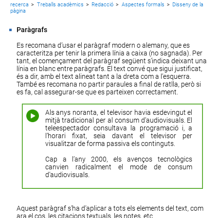
recerca
>
Treballs acadèmics
>
Redacció
>
Aspectes formals
>
Disseny de la
pàgina
Paràgrafs
Es recomana d’usar el paràgraf modern o alemany, que es
caracteritza per tenir la primera línia a caixa (no sagnada). Per
tant, el començament del paràgraf següent s’indica deixant una
línia en blanc entre paràgrafs. El text convé que sigui justificat,
és a dir, amb el text alineat tant a la dreta com a l’esquerra.
També es recomana no partir paraules a final de ratlla, però si
es fa, cal assegurar-se que es
parteixen correctament
.
Als anys noranta, el televisor havia esdevingut el
mitjà tradicional per al consum d’audiovisuals. El
teleespectador consultava la programació i, a
l’horari fixat, seia davant el televisor per
visualitzar de forma passiva els continguts.
Cap a l’any 2000, els avenços tecnològics
canvien radicalment el mode de consum
d’audiovisuals.
Aquest paràgraf s’ha d’aplicar a tots els elements del text, com
ara el cos, les
citacions textuals
, les
notes
, etc.