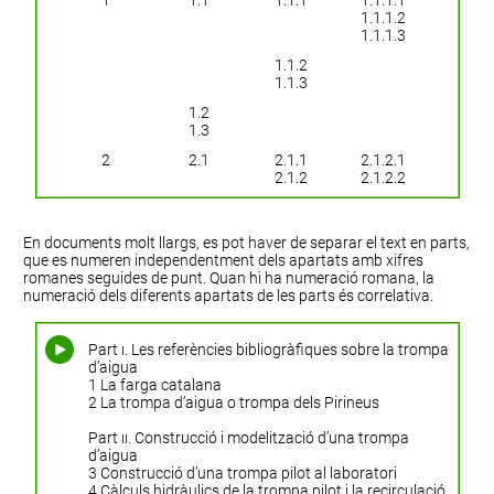
1
1.1
1.1.1
1.1.1.1
1.1.1.2
1.1.1.3
1.1.2
1.1.3
1.2
1.3
2
2.1
2.1.1
2.1.2.1
2.1.2
2.1.2.2
En documents molt llargs, es pot haver de separar el text en parts,
que es numeren independentment dels apartats amb xifres
romanes seguides de punt. Quan hi ha numeració romana, la
numeració dels diferents apartats de les parts és correlativa.
Part
i
. Les referències bibliogràfiques sobre la trompa
d’aigua
1 La farga catalana
2 La trompa d’aigua o trompa dels Pirineus
Part
ii
. Construcció i modelització d’una trompa
d’aigua
3 Construcció d’una trompa pilot al laboratori
4 Càlculs hidràulics de la trompa pilot i la recirculació