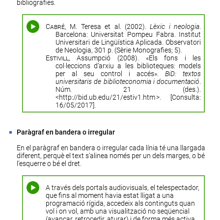
bibliografies.
Cabré
, M. Teresa et al. (2002).
Lèxic i neologia
.
Barcelona: Universitat Pompeu Fabra. Institut
Universitari de Lingüística Aplicada. Observatori
de Neologia, 301 p. (Sèrie Monografies; 5).
Estivill
, Assumpció (2008). «Els fons i les
col·leccions d’arxiu a les biblioteques: models
per al seu control i accés».
BiD: textos
universitaris de biblioteconomia i documentació
.
Núm. 21 (des.).
<
http://bid.ub.edu/21/estiv1.htm
>. [Consulta:
16/05/2017].
Paràgraf en bandera o irregular
En el paràgraf en bandera o irregular cada línia té una llargada
diferent, perquè el text s’alinea només per un dels marges, o bé
l’esquerre o bé el dret.
A través dels portals audiovisuals, el telespectador,
que fins al moment havia estat lligat a una
programació rígida, accedeix als continguts quan
vol i on vol, amb una visualització no seqüencial
(avançar, retrocedir, aturar) i de forma més activa