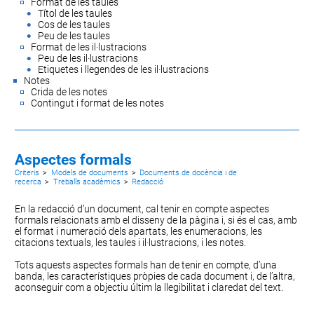
Format de les taules
Títol de les taules
Cos de les taules
Peu de les taules
Format de les il·lustracions
Peu de les il·lustracions
Etiquetes i llegendes de les il·lustracions
Notes
Crida de les notes
Contingut i format de les notes
Aspectes formals
Criteris
>
Models de documents
>
Documents de docència i de
recerca
>
Treballs acadèmics
>
Redacció
En la redacció d’un document, cal tenir en compte aspectes
formals relacionats amb el
disseny de la pàgina
i, si és el cas, amb
el
format i numeració dels apartats
, les
enumeracions
, les
citacions textuals
, les
taules i il·lustracions
, i les
notes
.
Tots aquests aspectes formals han de tenir en compte, d’una
banda, les característiques pròpies de cada document i, de l’altra,
aconseguir com a objectiu últim la llegibilitat i claredat del text.