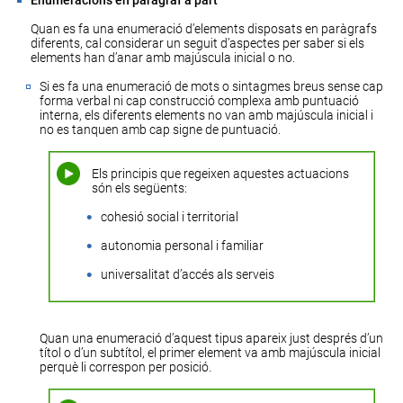
Enumeracions en paràgraf a part
Quan es fa una enumeració d’elements disposats en paràgrafs
diferents, cal considerar un seguit d’aspectes per saber si els
elements han d’anar amb majúscula inicial o no.
Si es fa una enumeració de mots o sintagmes breus sense cap
forma verbal ni cap construcció complexa amb puntuació
interna, els diferents elements no van amb majúscula inicial i
no es tanquen amb cap signe de puntuació.
Els principis que regeixen aquestes actuacions
són els següents:
cohesió social i territorial
autonomia personal i familiar
universalitat d’accés als serveis
Quan una enumeració d’aquest tipus apareix just després d’un
títol o d’un subtítol, el primer element va amb majúscula inicial
perquè li correspon per posició.