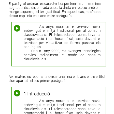
El paràgraf ordinari es caracteritza per tenir la primera línia
sagnada, és a dir, entrada cap a la dreta en relació amb el
marge esquerre, i el text justificat. En aquest cas, no s’ha de
deixar cap línia en blanc entre paràgrafs.
Als anys noranta, el televisor havia
esdevingut el mitjà tradicional per al consum
d’audiovisuals. El telespectador consultava la
programació i, a l’horari fixat, seia davant el
televisor per visualitzar de forma passiva els
continguts.
Cap a l’any 2000, els avenços tecnològics
canvien radicalment el mode de consum
d’audiovisuals.
Així mateix, es recomana deixar una línia en blanc entre el títol
d’un apartat i el seu primer paràgraf.
1 Introducció
Als anys noranta, el televisor havia
esdevingut el mitjà tradicional per al consum
d’audiovisuals. El telespectador consultava la
programació i, a l’horari fixat, seia davant el