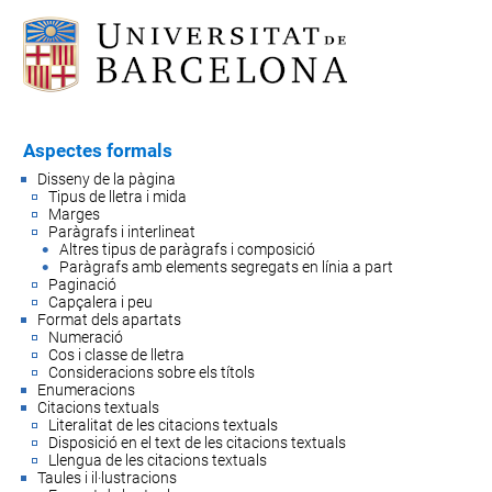
Aspectes formals
Disseny de la pàgina
Tipus de lletra i mida
Marges
Paràgrafs i interlineat
Altres tipus de paràgrafs i composició
Paràgrafs amb elements segregats en línia a part
Paginació
Capçalera i peu
Format dels apartats
Numeració
Cos i classe de lletra
Consideracions sobre els títols
Enumeracions
Citacions textuals
Literalitat de les citacions textuals
Disposició en el text de les citacions textuals
Llengua de les citacions textuals
Taules i il·lustracions