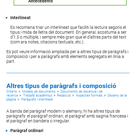
Antecedents
Interlineat
Es recomana triar un interlineat que faciliti la lectura segons el
tipus i mida de lletra del document. En general, acostuma a ser
d’1,5 o múltiple, i sempre més gran que el d’altres parts del text
(com ara
notes
,
citacions textuals
, etc.).
Es pot veure informació ampliada per a
altres tipus de paràgrafs i
composició
i per a
paràgrafs amb elements segregats en línia a
part
.
Altres tipus de paràgrafs i composició
Criteris
>
Models de documents
>
Documents de docència i de
recerca
>
Treballs acadèmics
>
Redacció
>
Aspectes formals
>
Disseny de la
pàgina
>
Paràgrafs i interlineat
A banda del paràgraf modern o alemany, hi ha altres tipus de
paràgrafs: el
paràgraf ordinari
, el
paràgraf amb sagnia francesa
i
el
paràgraf en bandera o irregular
.
Paràgraf ordinari