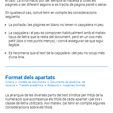
el cas). La informació pot ser sempre la mateixa a totes les
pàgines o ser diferent segons si es tracta de pàgina parell o senar.
En qualsevol cas, convé tenir en compte les consideracions
següents:
La portada i les pàgines en blanc no tenen ni capçalera ni peu.
La capçalera i el peu es componen habitualment amb el mateix
tipus de lletra que la resta del document, però en un cos més
petit (dos o tres punts menys); i convé assegurar-se que sigui
llegible.
Es recomana que el text de la capçalera i del peu no ocupi més
d’una línia.
Format dels apartats
Criteris
>
Models de documents
>
Documents de docència i de
recerca
>
Treballs acadèmics
>
Redacció
>
Aspectes formals
La jerarquia de les diverses
parts del text
s’indica per mitjà de la
numeració
que acompanya els títols de cada apartat i pel
cos i
classe de lletra
utilitzats. Així mateix, cal tenir en compte algunes
consideracions sobre els títols
.