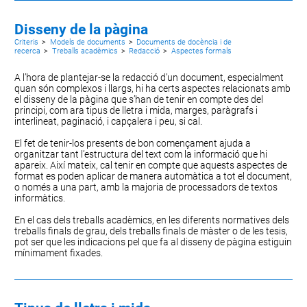
Disseny de la pàgina
Criteris
>
Models de documents
>
Documents de docència i de
recerca
>
Treballs acadèmics
>
Redacció
>
Aspectes formals
A l’hora de plantejar-se la redacció d’un document, especialment
quan són complexos i llargs, hi ha certs aspectes relacionats amb
el disseny de la pàgina que s’han de tenir en compte des del
principi, com ara
tipus de lletra i mida
,
marges
,
paràgrafs i
interlineat
,
paginació
, i
capçalera i peu
, si cal.
El fet de tenir-los presents de bon començament ajuda a
organitzar tant l’estructura del text com la informació que hi
apareix. Així mateix, cal tenir en compte que aquests aspectes de
format es poden aplicar de manera automàtica a tot el document,
o només a una part, amb la majoria de processadors de textos
informàtics.
En el cas dels treballs acadèmics, en les diferents normatives dels
treballs finals de grau, dels treballs finals de màster o de les tesis,
pot ser que les indicacions pel que fa al disseny de pàgina estiguin
mínimament fixades.