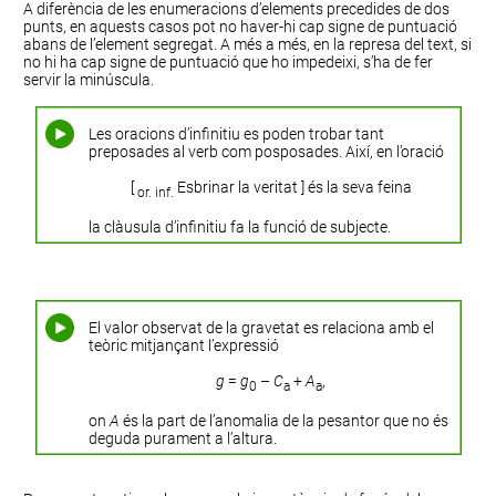
A diferència de les enumeracions d’elements precedides de dos
punts, en aquests casos pot no haver-hi cap signe de puntuació
abans de l’element segregat. A més a més, en la represa del text, si
no hi ha cap signe de puntuació que ho impedeixi, s’ha de fer
servir la minúscula.
Les oracions d’infinitiu es poden trobar tant
preposades al verb com posposades. Així, en l’oració
[
Esbrinar la veritat ] és la seva feina
or. inf.
la clàusula d’infinitiu fa la funció de subjecte.
El valor observat de la gravetat es relaciona amb el
teòric mitjançant l’expressió
g
=
g
–
C
+
A
,
0
a
a
on
A
és la part de l’anomalia de la pesantor que no és
deguda purament a l’altura.