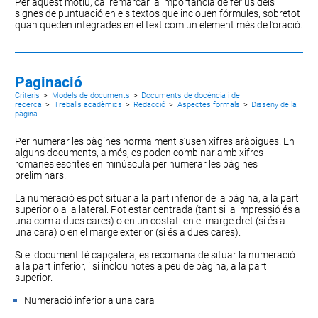
Per aquest motiu, cal remarcar la importància de fer ús dels
signes de puntuació en els textos que inclouen fórmules, sobretot
quan queden integrades en el text com un element més de l’oració.
Paginació
Criteris
>
Models de documents
>
Documents de docència i de
recerca
>
Treballs acadèmics
>
Redacció
>
Aspectes formals
>
Disseny de la
pàgina
Per numerar les pàgines normalment s’usen xifres aràbigues. En
alguns documents, a més, es poden combinar amb xifres
romanes escrites en minúscula per numerar les pàgines
preliminars.
La numeració es pot situar a la part inferior de la pàgina, a la part
superior o a la lateral. Pot estar centrada (tant si la impressió és a
una com a dues cares) o en un costat: en el marge dret (si és a
una cara) o en el marge exterior (si és a dues cares).
Si el document té capçalera, es recomana de situar la numeració
a la part inferior, i si inclou notes a peu de pàgina, a la part
superior.
Numeració inferior a una cara