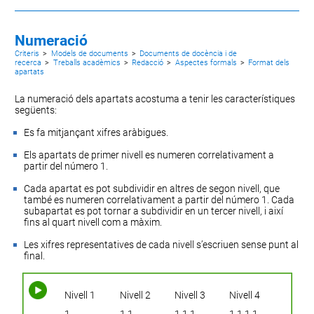
Numeració
Criteris
>
Models de documents
>
Documents de docència i de
recerca
>
Treballs acadèmics
>
Redacció
>
Aspectes formals
>
Format dels
apartats
La numeració dels apartats acostuma a tenir les característiques
següents:
Es fa mitjançant xifres aràbigues.
Els apartats de primer nivell es numeren correlativament a
partir del número 1.
Cada apartat es pot subdividir en altres de segon nivell, que
també es numeren correlativament a partir del número 1. Cada
subapartat es pot tornar a subdividir en un tercer nivell, i així
fins al quart nivell com a màxim.
Les xifres representatives de cada nivell s’escriuen sense punt al
final.
Nivell 1
Nivell 2
Nivell 3
Nivell 4