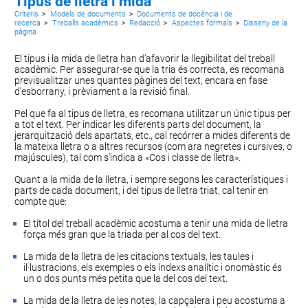
Tipus de lletra i mida
Criteris
>
Models de documents
>
Documents de docència i de
recerca
>
Treballs acadèmics
>
Redacció
>
Aspectes formals
>
Disseny de la
pàgina
El tipus i la mida de lletra han d’afavorir la llegibilitat del treball
acadèmic. Per assegurar-se que la tria és correcta, es recomana
previsualitzar unes quantes pàgines del text, encara en fase
d’esborrany, i prèviament a la revisió final.
Pel que fa al tipus de lletra, es recomana utilitzar un únic tipus per
a tot el text. Per indicar les diferents parts del document, la
jerarquització dels apartats, etc., cal recórrer a mides diferents de
la mateixa lletra o a altres recursos (com ara negretes i cursives, o
majúscules), tal com s’indica a «
Cos i classe de lletra
».
Quant a la mida de la lletra, i sempre segons les característiques i
parts de cada document, i del tipus de lletra triat, cal tenir en
compte que:
El títol del treball acadèmic acostuma a tenir una mida de lletra
força més gran que la triada per al cos del text.
La mida de la lletra de les
citacions textuals
, les
taules i
il·lustracions
, els exemples o els índexs
analític
i
onomàstic
és
un o dos punts més petita que la del cos del text.
La mida de la lletra de les
notes
, la
capçalera i peu
acostuma a