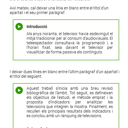
Així mateix, cal deixar una línia en blanc entre el títol d’un
apartat i el seu primer paràgraf.
Introducció
Als anys noranta, el televisor havia esdevingut el
mitjà tradicional per al consum d’audiovisuals. El
teleespectador consultava la programació i, a
l’horari fixat, seia davant el televisor per
visualitzar de forma passiva els continguts.
I deixar dues línies en blanc entre l’últim paràgraf d’un apartat i
el títol del següent.
Aquest treball s’inicia amb una breu revisió
bibliogràfica de l’àmbit. Tot seguit, es defineixen
els objectius de l’estudi, el mètode emprat i la
proposta d’indicadors per analitzar les
televisions que integren la mostra. Finalment, es
recullen els principals resultats dels indicadors i
es conclou amb un rànquing de televisions.