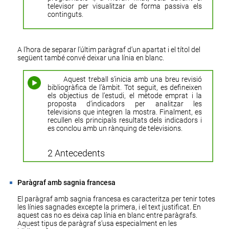
televisor per visualitzar de forma passiva els
continguts.
A l’hora de separar l’últim paràgraf d’un apartat i el títol del
següent també convé deixar una línia en blanc.
Aquest treball s’inicia amb una breu revisió
bibliogràfica de l’àmbit. Tot seguit, es defineixen
els objectius de l’estudi, el mètode emprat i la
proposta d’indicadors per analitzar les
televisions que integren la mostra. Finalment, es
recullen els principals resultats dels indicadors i
es conclou amb un rànquing de televisions.
2 Antecedents
Paràgraf amb sagnia francesa
El paràgraf amb sagnia francesa es caracteritza per tenir totes
les línies sagnades excepte la primera, i el text justificat. En
aquest cas no es deixa cap línia en blanc entre paràgrafs.
Aquest tipus de paràgraf s’usa especialment en les