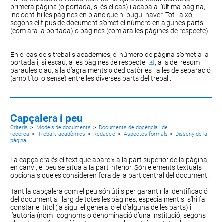
primera pàgina (o portada, si és el cas) i acaba a l’última pàgina,
incloent-hi les pàgines en blanc que hi pugui haver. Tot i això,
segons el tipus de document s’omet el número en algunes parts
(com ara la portada) o pàgines (com ara les pàgines de respecte).
En el cas dels treballs acadèmics, el número de pàgina s’omet a la
portada
i, si escau, a les
pàgines de respecte
, a la del
resum i
paraules clau
, a la d’agraïments o
dedicatòries
i a les de separació
(amb títol o sense) entre les diverses parts del treball.
Capçalera i peu
Criteris
>
Models de documents
>
Documents de docència i de
recerca
>
Treballs acadèmics
>
Redacció
>
Aspectes formals
>
Disseny de la
pàgina
La capçalera és el text que apareix a la part superior de la pàgina;
en canvi, el peu se situa a la part inferior. Són elements textuals
opcionals que es consideren fora de la part central del document.
Tant la capçalera com el peu són útils per garantir la identificació
del document al llarg de totes les pàgines, especialment si s’hi fa
constar el títol (ja sigui el general o el d’alguna de les parts) i
l’autoria (nom i cognoms o denominació d’una institució, segons