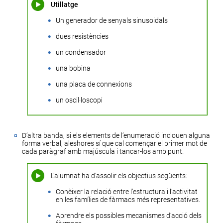
Utillatge
Un generador de senyals sinusoidals
dues resistències
un condensador
una bobina
una placa de connexions
un oscil·loscopi
D’altra banda, si els elements de l’enumeració inclouen alguna
forma verbal, aleshores sí que cal començar el primer mot de
cada paràgraf amb majúscula i tancar-los amb punt.
L’alumnat ha d’assolir els objectius següents:
Conèixer la relació entre l’estructura i l’activitat
en les famílies de fàrmacs més representatives.
Aprendre els possibles mecanismes d’acció dels