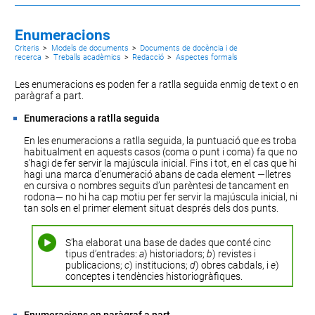
Enumeracions
Criteris
>
Models de documents
>
Documents de docència i de
recerca
>
Treballs acadèmics
>
Redacció
>
Aspectes formals
Les enumeracions es poden fer a ratlla seguida enmig de text o en
paràgraf a part.
Enumeracions a ratlla seguida
En les enumeracions a ratlla seguida, la puntuació que es troba
habitualment en aquests casos (coma o punt i coma) fa que no
s’hagi de fer servir la majúscula inicial. Fins i tot, en el cas que hi
hagi una marca d’enumeració abans de cada element
—lletres
en cursiva o nombres seguits d’un parèntesi de tancament en
rodona—
no hi ha cap motiu per fer servir la majúscula inicial, ni
tan sols en el primer element situat després dels dos punts.
S’ha elaborat una base de dades que conté cinc
tipus d’entrades:
a
) historiadors;
b
) revistes i
publicacions;
c
) institucions;
d
) obres cabdals, i
e
)
conceptes i tendències historiogràfiques.