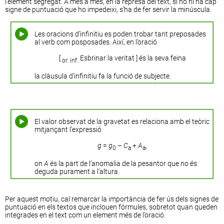
l’element segregat. A més a més, en la represa del text, si no hi ha cap
signe de puntuació que ho impedeixi, s’ha de fer servir la minúscula.
Les oracions d’infinitiu es poden trobar tant preposades
al verb com posposades. Així, en l’oració
[
Esbrinar la veritat ] és la seva feina
or. inf.
la clàusula d’infinitiu fa la funció de subjecte.
El valor observat de la gravetat es relaciona amb el teòric
mitjançant l’expressió
g
=
g
–
C
+
A
,
0
a
a
on
A
és la part de l’anomalia de la pesantor que no és
deguda purament a l’altura.
Per aquest motiu, cal remarcar la importància de fer ús dels signes de
puntuació en els textos que inclouen fórmules, sobretot quan queden
integrades en el text com un element més de l’oració.