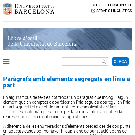
SOBRE EL LLIBRE D’ESTIL
SERVEIS LINGÜÍSTICS
Llibre d’estil
de la Universitat de Barcelona
CERCA
Paràgrafs amb elements segregats en línia a
part
En alguns tipus de text es pot trobar un paràgraf que inclogui algun
element que en comptes d’aparèixer en línia seguida aparegui en línia
a part. Aquest fet es pot donar tant per la complexitat gràfica
—fórmules
matemàtiques—
com per la voluntat de claredat en la
representació
—exemplificacions
lingüístiques.
A diferència de les enumeracions d’elements precedides de dos punts,
en aquests casos pot no haver-hi cap signe de puntuació abans de