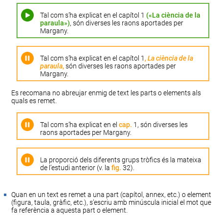
Tal com s’ha explicat en el capítol 1
(«La ciència de la
paraula»)
, són diverses les raons aportades per
Margany.
Tal com s’ha explicat en el capítol 1
,
La ciència de la
paraula
,
són diverses les raons aportades per
Margany.
Es recomana no abreujar enmig de text les parts o elements als
quals es remet.
Tal com s’ha explicat en el
cap.
1, són diverses les
raons aportades per Margany.
La proporció dels diferents grups tròfics és la mateixa
de l’estudi anterior (v. la
fig.
32).
Quan en un text es remet a una part (capítol, annex, etc.) o element
(figura, taula, gràfic, etc.), s’escriu amb minúscula inicial el mot que
fa referència a aquesta part o element.