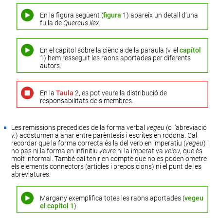
En la figura següent (
figura
1) apareix un detall d’una
fulla de
Quercus ilex
.
En el capítol sobre la ciència de la paraula (v. el
capítol
1) hem resseguit les raons aportades per diferents
autors.
En la
Taula
2, es pot veure la distribució de
responsabilitats dels membres.
Les remissions precedides de la forma verbal
vegeu
(o l’abreviació
v.
) acostumen a anar entre parèntesis i escrites en rodona. Cal
recordar que la forma correcta és la del verb en imperatiu (
vegeu
) i
no pas ni la forma en infinitiu
veure
ni la imperativa
veieu
, que és
molt informal. També cal tenir en compte que no es poden ometre
els elements connectors (articles i preposicions) ni el punt de les
abreviatures.
Margany exemplifica totes les raons aportades (
vegeu
el capítol 1
).