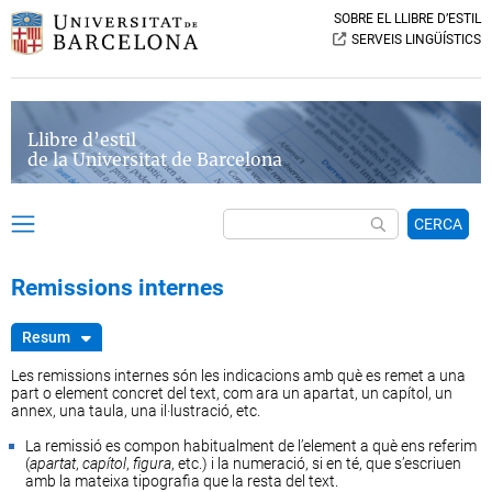
SOBRE EL LLIBRE D’ESTIL
SERVEIS LINGÜÍSTICS
Llibre d’estil
de la Universitat de Barcelona
CERCA
Remissions internes
Resum
S’escriuen amb la mateixa tipografia que la resta del text.
Les remissions internes són les indicacions amb què es remet a una
Convé no abreujar enmig de text les parts o elements als quals es
part o element concret del text, com ara un apartat, un capítol, un
remet.
annex, una taula, una il·lustració, etc.
La remissió es compon habitualment de l’element a què ens referim
En el
cap.
1 s’expliquen les raons aportades per
(
apartat
,
capítol
,
figura
, etc.) i la numeració, si en té, que s’escriuen
Margany.
amb la mateixa tipografia que la resta del text.