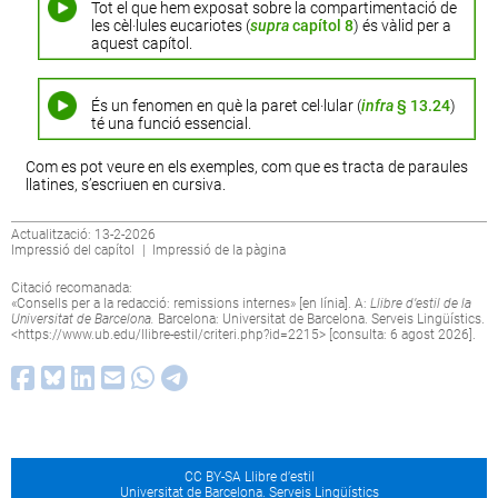
Tot el que hem exposat sobre la compartimentació de
les cèl·lules eucariotes (
supra
capítol 8
) és vàlid per a
aquest capítol.
És un fenomen en què la paret cel·lular (
infra
§ 13.24
)
té una funció essencial.
Com es pot veure en els exemples, com que es tracta de paraules
llatines, s’escriuen en cursiva.
Actualització: 13-2-2026
Impressió del capítol
|
Impressió de la pàgina
Citació recomanada:
«Consells per a la redacció: remissions internes» [en línia]. A:
Llibre d’estil de la
Universitat de Barcelona.
Barcelona: Universitat de Barcelona. Serveis Lingüístics.
<
https://www.ub.edu/llibre-estil/criteri.php?id=2215
> [consulta: 6 agost 2026].
CC BY-SA Llibre d’estil
Universitat de Barcelona. Serveis Lingüístics