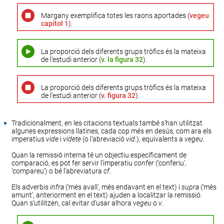
Margany exemplifica totes les raons aportades (
vegeu
capítol 1
).
La proporció dels diferents grups tròfics és la mateixa
de l’estudi anterior (
v. la figura 32
).
La proporció dels diferents grups tròfics és la mateixa
de l’estudi anterior (
v. figura 32
).
Tradicionalment, en les citacions textuals també s’han utilitzat
algunes expressions llatines, cada cop més en desús, com ara els
imperatius
vide
i
videte
(o l’abreviació
vid
.), equivalents a
vegeu
.
Quan la remissió interna té un objectiu específicament de
comparació, es pot fer servir l’imperatiu
confer
(‘conferiu’,
‘compareu’) o bé l’abreviatura
cf
.
Els adverbis
infra
(‘més avall’, més endavant en el text) i
supra
(‘més
amunt’, anteriorment en el text) ajuden a localitzar la remissió.
Quan s’utilitzen, cal evitar d’usar alhora
vegeu
o
v
.