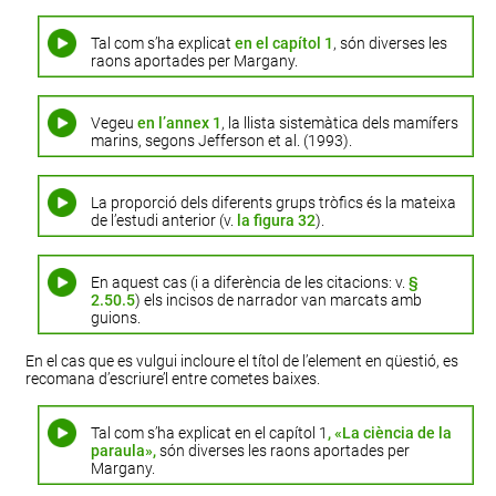
S’escriuen amb minúscula inicial.
Tal com s’ha explicat
en el capítol 1
, són diverses les
raons aportades per Margany.
En la figura següent (
figura
1) apareix un detall d’una
fulla de
Quercus ilex
.
Vegeu
en l’annex 1
, la llista sistemàtica dels mamífers
Quan les precedeix la forma verbal
vegeu
(o l’abreviació
v.
) convé
marins, segons Jefferson et al. (1993).
escriure-les entre parèntesis i escrites en rodona.
La proporció dels diferents grups tròfics és la mateixa
Margany exemplifica totes les raons aportades (
vegeu
de l’estudi anterior (v.
la figura 32
).
el capítol 1
).
En aquest cas (i a diferència de les citacions: v.
§
2.50.5
) els incisos de narrador van marcats amb
guions.
En el cas que es vulgui incloure el títol de l’element en qüestió, es
recomana d’escriure’l entre cometes baixes.
Tal com s’ha explicat en el capítol 1
, «La ciència de la
paraula»,
són diverses les raons aportades per
Margany.