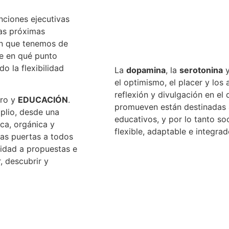
ciones ejecutivas
las próximas
ión que tenemos de
te en qué punto
o la flexibilidad
La
dopamina
, la
serotonina
y
el optimismo, el placer y los
reflexión y divulgación en el
bro y
EDUCACIÓN
.
promueven están destinadas 
plio, desde una
educativos, y por lo tanto so
ca, orgánica y
flexible, adaptable e integra
 las puertas a todos
lidad a propuestas e
, descubrir y