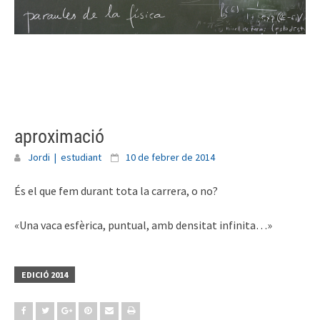
Skip
to
content
aproximació
Jordi | estudiant
10 de febrer de 2014
És el que fem durant tota la carrera, o no?
«Una vaca esfèrica, puntual, amb densitat infinita…»
EDICIÓ 2014