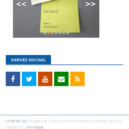
<<
>>
XARXES SOCIASL
CC BY-NC-SA
Paraules de la física | Universitat de Barcelona. Serveis
Lingüístics |
Avís legal