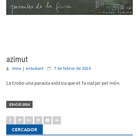
Skip
to
content
azimut
Anna | estudiant
7 de febrer de 2014
La trobo una paraula exòtica que et fa viatjar pel món.
EDICIÓ 2014
CERCADOR