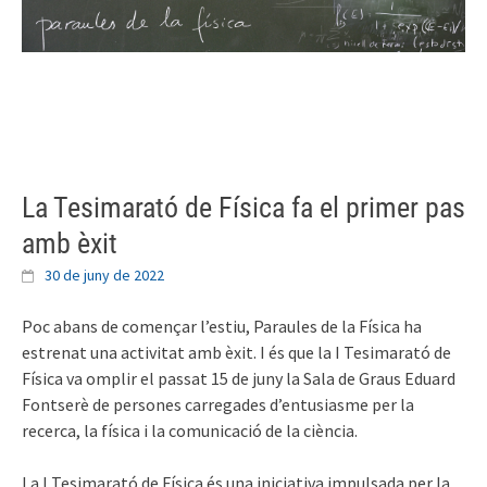
Skip
to
content
La Tesimarató de Física fa el primer pas
amb èxit
30 de juny de 2022
Poc abans de començar l’estiu, Paraules de la Física ha
estrenat una activitat amb èxit. I és que la I Tesimarató de
Física va omplir el passat 15 de juny la Sala de Graus Eduard
Fontserè de persones carregades d’entusiasme per la
recerca, la física i la comunicació de la ciència.
La I Tesimarató de Física és una iniciativa impulsada per la