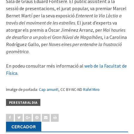
Sala de Graus Eduard Fontserè. El públic assistent a la
sessió de presentacions, el jurat popular, va premiar Marcel
Bernet Martí per la seva exposició
Entenent la Via Làctia a
través del moviment de les estrelles
. El jurat d’experts va
atorgar els premis a Óscar Jiménez Arranz, per
Mai hauries
de desafiar a un pols el Gran Núvol de Magalhães
, i a Carolina
Rodríguez Gallo, per
Noves eines per entendre la frustració
geomètrica
.
En podeu consultar més informació al
web de la Facultat de
Física
.
Imatge de portada:
Cap amunt!
, CC BY-NC-ND
Rafel Miro
PER ESTAR AL DIA
CERCADOR