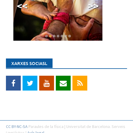
<<
>>
XARXES SOCIASL
CC BY-NC-SA
Paraules de la física | Universitat de Barcelona. Serveis
Lingüístics |
Avís legal