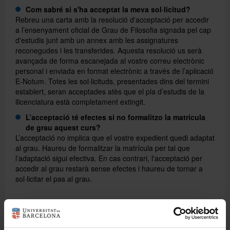
Com sabré si s'ha acceptat la meva sol·licitud?
Rebreu una carta amb la resolució d'acceptació per accedir
a l’ensenyament oficial de Grau de Filosofia signada pel cap
d'estudis junt amb un annex amb les assignatures
reconegudes i les transferides. Aquesta resolució us serà
avançada de forma escanejada al vostre correu electrònic
personal i enviada en format electrònic a través de l’aplicació
E-Notum. Totes les sol·licituds, presentades dins del termini
establert, seran acceptades atès que el pla d’estudis de la
llicenciatura està completament extingit.
L’acceptació té efectes si no formalitzo la matrícula
de grau aquest curs?
L’acceptació no implica que el vostre expedient quedi adaptat
al grau. Haureu de formalitzar la matrícula per tal que
l’adaptació sigui efectiva. En cas contrari, l'acceptació per
accedir al grau restarà sense efectes i haureu de tornar a
sol·licitar el pas al grau.
Hauré de pagar per fer aquest tràmit?
El tràmit per sol·licitar l’adaptació així com l’acceptació per
accedir al grau no comporten cap pagament. Les