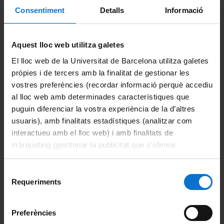
assignatures reconegudes i les transferides s’incorporaran al
Consentiment
Detalls
Informació
vostre expedient de grau sense cap cost. Únicament haureu
d’abonar l’import dels crèdits que matriculeu tenint en
compte, si fos el cas, el recàrrec per assignatura/es
repetida/es. Les assignatures matriculades que d’acord amb
Aquest lloc web utilitza galetes
la taula de reconeixement tinguin equivalència amb
El lloc web de la Universitat de Barcelona utilitza galetes
assignatures ja cursades per l’alumne, tenen la consideració
pròpies i de tercers amb la finalitat de gestionar les
d’assignatures repetides. Per a més informació sobre el preu
de la matrícula
Consulteu la Normativa Econòmica
, així com
vostres preferències (recordar informació perquè accediu
el
Decret de Preus de la Generalitat de Catalunya
.
al lloc web amb determinades característiques que
puguin diferenciar la vostra experiència de la d’altres
usuaris), amb finalitats estadístiques (analitzar com
interactueu amb el lloc web) i amb finalitats de
màrqueting (gestionar la publicitat que s’ofereix
adequant-la en funció dels vostres hàbits de navegació).
Per obtenir més informació sobre les galetes podeu
Selecció
consultar la
Política de galetes del lloc web de la
Requeriments
de
Comparteix-ho:
Universitat de Barcelona
.
consentiment
Preferències
Portals i intranets