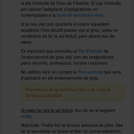
al pla d'estudis de Grau de Filosofia. El cap d’estudis
pot valorar l’adaptació d’assignatures no
contemplades a la
taula de reconeixements
.
Directori
Si ja heu vist com quedaria el vostre expedient
acadèmic i heu decidit passar-vos al grau, esteu en
condicions de fer la sol·licitud, però abans heu de
Español
saber:
És important que consulteu el
Pla d’Estudis
de
l’ensenyament de grau així com les assignatures,
English
plans docents, professorat, horaris i exàmens.
No oblideu tenir en compte la
Permanència
que serà
d'aplicació en els ensenyaments de grau.
Presentació de la sol·licitud: Del 4 de maig al
30 de juny de 2026
Si voleu fer ara la sol·licitud
, feu clic en el següent
enllaç
.
Matrícula: Tindrà lloc la tercera setmana de juliol. Des
de la secretaria us farem arribar un correu electrònic