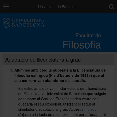
Navegació
toolb
Universitat de Barcelona
La Facultat
Facultat de
Filosofia
Estudis
Adaptació de llicenciatura a grau
Recerca i innovació
Alumnes amb crèdits superats a la Llicenciatura de
Filosofia extingida (Pla d’Estudis de 1993) i que al
Serveis
seu moment van abandonar els estudis.
Els estudiants que van iniciar estudis de Llicenciatura
de Filosofia a la Universitat de Barcelona que vulguin
Mobilitat
adaptar-se al Grau de Filosofia poden veure com
quedaria el seu expedient, utilitzant el següent
simulador d’adaptació al grau. Aquest
simulador
Relacions externes
s’ajusta a la taula de reconeixement per a l'adaptació