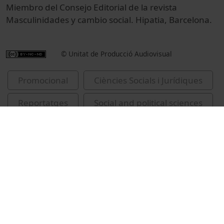
Miembro del Consejo Editorial de la revista
Masculinidades y cambio social. Hipatia, Barcelona.
© Unitat de Producció Audiovisual
Promocional
Ciències Socials i Jurídiques
Reportatges
Social and political sciences
Universitat de Barcelona
masculinitat
grup de recerca CNM