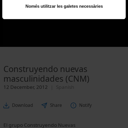
Només utilitzar les galetes necessàries
Construyendo nuevas
masculinidades (CNM)
12 December, 2012
Spanish
Download
Share
Notify
El grupo Construyendo Nuevas