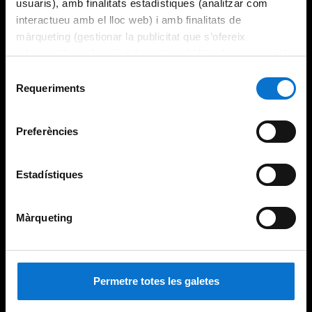
usuaris), amb finalitats estadístiques (analitzar com
interactueu amb el lloc web) i amb finalitats de
màrqueting (gestionar la publicitat que s’ofereix
adequant-la en funció dels vostres hàbits de navegació).
Per obtenir més informació sobre les galetes podeu
Selecció
consultar la
Política de galetes del lloc web de la
Requeriments
de
Universitat de Barcelona
.
consentiment
Preferències
Estadístiques
Màrqueting
Permetre totes les galetes