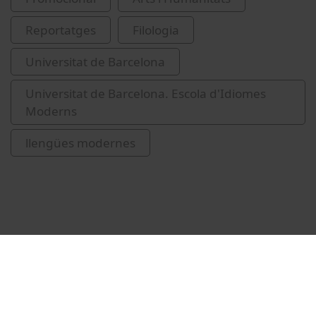
Reportatges
Filologia
Universitat de Barcelona
Universitat de Barcelona. Escola d'Idiomes
Moderns
llengües modernes
Related videos