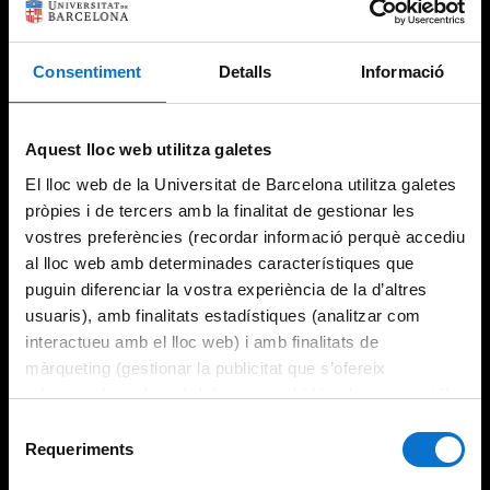
Consentiment
Detalls
Informació
Try again
Aquest lloc web utilitza galetes
El lloc web de la Universitat de Barcelona utilitza galetes
pròpies i de tercers amb la finalitat de gestionar les
vostres preferències (recordar informació perquè accediu
al lloc web amb determinades característiques que
puguin diferenciar la vostra experiència de la d’altres
usuaris), amb finalitats estadístiques (analitzar com
interactueu amb el lloc web) i amb finalitats de
màrqueting (gestionar la publicitat que s’ofereix
adequant-la en funció dels vostres hàbits de navegació).
Per obtenir més informació sobre les galetes podeu
Selecció
consultar la
Política de galetes del lloc web de la
Requeriments
de
Universitat de Barcelona
.
consentiment