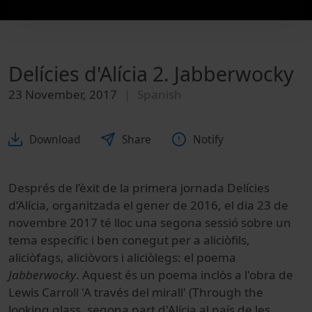
Delícies d'Alícia 2. Jabberwocky
23 November, 2017
Spanish
Download
Share
Notify
Després de l’èxit de la primera jornada Delícies
d’Alícia, organitzada el gener de 2016, el dia 23 de
novembre 2017 té lloc una segona sessió sobre un
tema específic i ben conegut per a aliciòfils,
aliciòfags, aliciòvors i aliciòlegs: el poema
Jabberwocky
. Aquest és un poema inclòs a l'obra de
Lewis Carroll 'A través del mirall' (Through the
looking glass, segona part d'Alícia al país de les