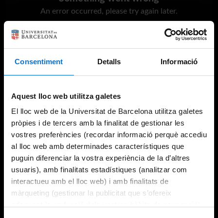
An error occurred, please try again later.
Try again
Consentiment
Detalls
Informació
Aquest lloc web utilitza galetes
El lloc web de la Universitat de Barcelona utilitza galetes
pròpies i de tercers amb la finalitat de gestionar les
vostres preferències (recordar informació perquè accediu
al lloc web amb determinades característiques que
puguin diferenciar la vostra experiència de la d’altres
usuaris), amb finalitats estadístiques (analitzar com
interactueu amb el lloc web) i amb finalitats de
màrqueting (gestionar la publicitat que s’ofereix
adequant-la en funció dels vostres hàbits de navegació).
Per obtenir més informació sobre les galetes podeu