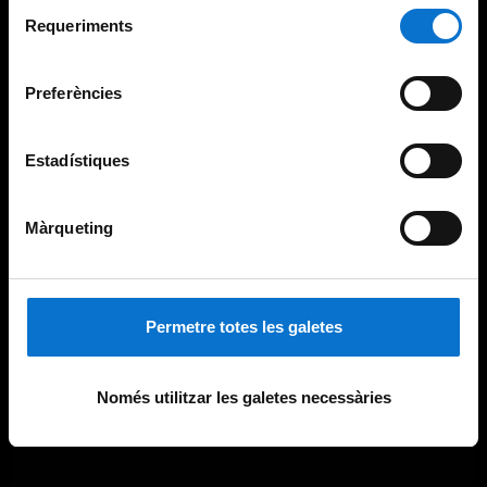
Selecció
consultar la
Política de galetes del lloc web de la
Requeriments
de
Universitat de Barcelona
.
consentiment
Preferències
Estadístiques
Màrqueting
Permetre totes les galetes
Només utilitzar les galetes necessàries