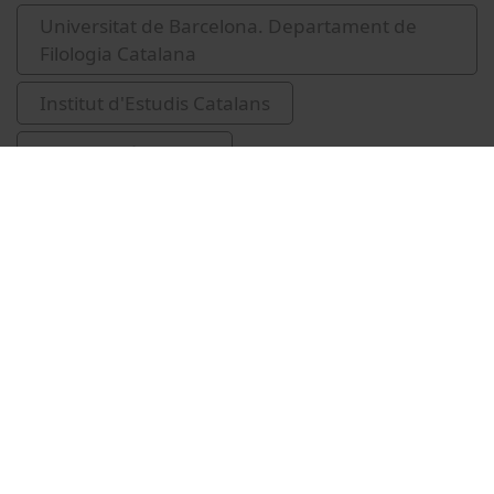
Universitat de Barcelona. Departament de
Filologia Catalana
Institut d'Estudis Catalans
composició musical
Related videos