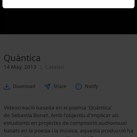
Quàntica
14 May, 2013
Catalan
Download
Share
Notify
Videocreació basada en el poema 'Quàntica'
de Sebastià Bonet. Amb l'objectiu d'implicar als
estudiants en projectes de composició audiovisual
basats en la poesia i la música, aquesta producció ha