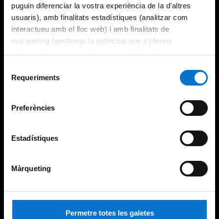
puguin diferenciar la vostra experiència de la d’altres
usuaris), amb finalitats estadístiques (analitzar com
interactueu amb el lloc web) i amb finalitats de
màrqueting (gestionar la publicitat que s’ofereix
adequant-la en funció dels vostres hàbits de navegació).
Per obtenir més informació sobre les galetes podeu
Selecció
consultar la
Política de galetes del lloc web de la
Requeriments
de
Universitat de Barcelona
.
consentiment
Preferències
Estadístiques
Màrqueting
Permetre totes les galetes