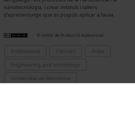
nanotecnologia, i crear mòduls i tallers
d’aprenentatge que es puguin aplicar a l’aula.
© Unitat de Producció Audiovisual
Institutional
Ciències
Actes
Engineering and technology
Universitat de Barcelona
lliuraments de premis i distincions
Díaz, Jordi
Seoane, José Ramón