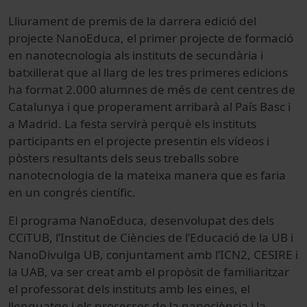
Lliurament de premis de la darrera edició del
projecte NanoEduca, el primer projecte de formació
en nanotecnologia als instituts de secundària i
batxillerat que al llarg de les tres primeres edicions
ha format 2.000 alumnes de més de cent centres de
Catalunya i que properament arribarà al País Basc i
a Madrid. La festa servirà perquè els instituts
participants en el projecte presentin els vídeos i
pòsters resultants dels seus treballs sobre
nanotecnologia de la mateixa manera que es faria
en un congrés científic.
El programa NanoEduca, desenvolupat des dels
CCiTUB, l’Institut de Ciències de l’Educació de la UB i
NanoDivulga UB, conjuntament amb l’ICN2, CESIRE i
la UAB, va ser creat amb el propòsit de familiaritzar
el professorat dels instituts amb les eines, el
llenguatge i els processos de la nanociència i la