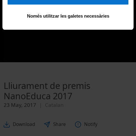
Només utilitzar les galetes necessàries
Lliurament de premis
NanoEduca 2017
23 May, 2017
Catalan
Download
Share
Notify