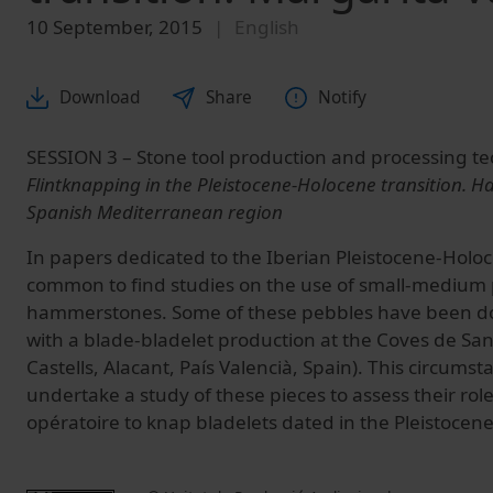
10 September, 2015
English
Download
Share
Notify
SESSION 3 – Stone tool production and processing t
Flintknapping in the Pleistocene-Holocene transition.
Spanish Mediterranean region
In papers dedicated to the Iberian Pleistocene-Holocen
common to find studies on the use of small-medium
hammerstones. Some of these pebbles have been d
with a blade-bladelet production at the Coves de Sant
Castells, Alacant, País Valencià, Spain). This circums
undertake a study of these pieces to assess their rol
opératoire to knap bladelets dated in the Pleistocen