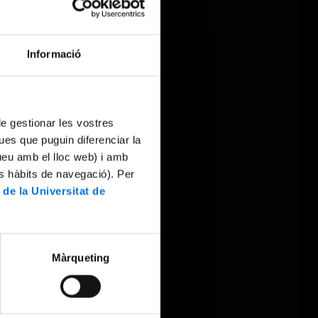
Informació
 de gestionar les vostres
ues que puguin diferenciar la
tueu amb el lloc web) i amb
es hàbits de navegació). Per
 de la Universitat de
Màrqueting