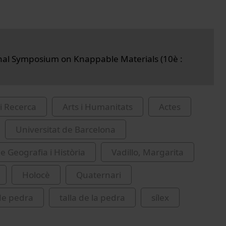
nal Symposium on Knappable Materials (10è :
i Recerca
Arts i Humanitats
Actes
Universitat de Barcelona
e Geografia i Història
Vadillo, Margarita
Holocè
Quaternari
 de pedra
talla de la pedra
sílex