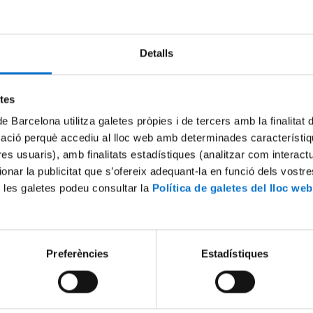
Try again
Detalls
etes
de Barcelona utilitza galetes pròpies i de tercers amb la finalitat
mació perquè accediu al lloc web amb determinades característiq
tres usuaris), amb finalitats estadístiques (analitzar com interac
ionar la publicitat que s’ofereix adequant-la en funció dels vostr
 les galetes podeu consultar la
Política de galetes del lloc web
Preferències
Estadístiques