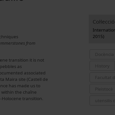
Col·lecció
Internatio
2015)
echniques
 Hammerstones from
Docència 
e transition it is not
History
 pebbles as
ocumented associated
Facultat d
a Maira site (Castell de
tance has made us to
Pleistocè
e within the chaîne
e-Holocene transition.
utensilis