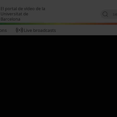
Skip to main content
El portal de vídeo de la
Universitat de
Barcelona
ions
Live broadcasts