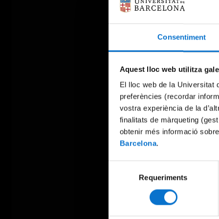
Consentiment
Aquest lloc web utilitza gal
El lloc web de la Universitat 
preferències (recordar infor
vostra experiència de la d’al
finalitats de màrqueting (gest
obtenir més informació sobre
Barcelona
.
Selecció
Requeriments
de
consentiment