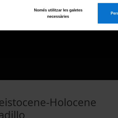
Només utilitzar les galetes
Perm
necessàries
leistocene-Holocene
adillo