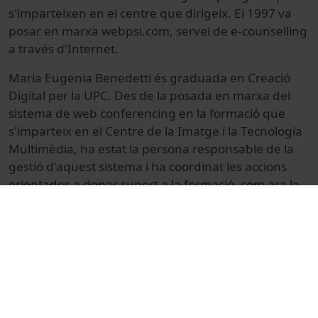
s'imparteixen en el centre que dirigeix. El 1997 va
posar en marxa webpsi.com, servei de e-counselling
a través d'Internet.
Maria Eugenia Benedetti és graduada en Creació
Digital per la UPC. Des de la posada en marxa del
sistema de web conferencing en la formació que
s'imparteix en el Centre de la Imatge i la Tecnologia
Multimèdia, ha estat la persona responsable de la
gestió d'aquest sistema i ha coordinat les accions
orientades a donar suport a la formació, com ara la
creació de continguts docents multimèdia en línia,
tant del Centre de la Imatge i la Tecnologia
Multimèdia com d'altres centres o organitzacions
col·laboradores amb les quals també s'han
desenvolupat projectes d'innovació educativa
utilitzant el sistema de web conferencing.