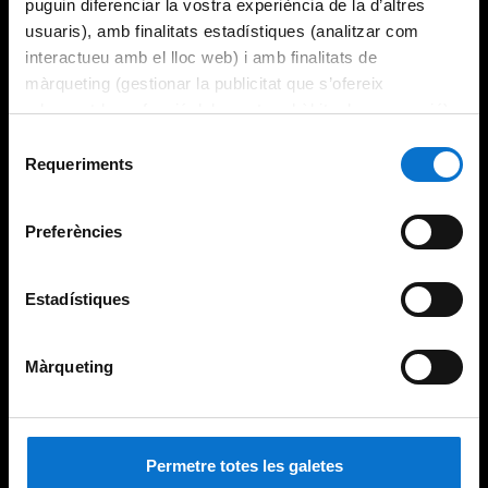
puguin diferenciar la vostra experiència de la d’altres
usuaris), amb finalitats estadístiques (analitzar com
interactueu amb el lloc web) i amb finalitats de
màrqueting (gestionar la publicitat que s’ofereix
adequant-la en funció dels vostres hàbits de navegació).
Per obtenir més informació sobre les galetes podeu
Selecció
consultar la
Política de galetes del lloc web de la
Requeriments
de
Universitat de Barcelona
.
consentiment
Preferències
Estadístiques
Màrqueting
Permetre totes les galetes