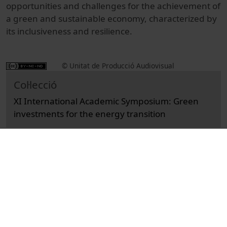
opportunities and challenges for the achievement of
a green and sustainable economy, characterized by
its inclusiveness and resilience.
© Unitat de Producció Audiovisual
Col·lecció
XI International Academic Symposium: Green
investments for the energy transition
Institutional
Actes
Academic and institutional events
Universitat de Barcelona
congressos
inauguracions