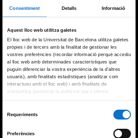
Consentiment
Detalls
Informació
Aquest lloc web utilitza galetes
El lloc web de la Universitat de Barcelona utilitza galetes
pròpies i de tercers amb la finalitat de gestionar les
vostres preferències (recordar informació perquè accediu
al lloc web amb determinades característiques que
puguin diferenciar la vostra experiència de la d’altres
usuaris), amb finalitats estadístiques (analitzar com
interactueu amb el lloc web) i amb finalitats de
màrqueting (gestionar la publicitat que s’ofereix
adequant-la en funció dels vostres hàbits de navegació).
Per obtenir més informació sobre les galetes podeu
Selecció
consultar la
Política de galetes del lloc web de la
Requeriments
de
Universitat de Barcelona
.
consentiment
Preferències