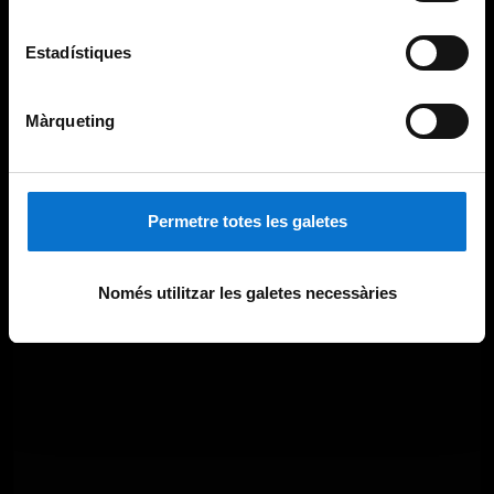
Estadístiques
Màrqueting
Permetre totes les galetes
Només utilitzar les galetes necessàries