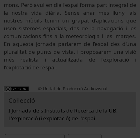
mons. Però avui en dia l’espai forma part integral de
la nostra vida diària. Sense anar més lluny, als
nostres mòbils tenim un grapat d’aplicacions que
usen sistemes espacials, des de la navegació i les
comunicacions fins a la meteorologia i les imatges.
En aquesta jornada parlarem de l’espai des d’una
pluralitat de punts de vista, i proposarem una visió
més realista i actualitzada de l’exploració i
l’explotació de l’espai.
© Unitat de Producció Audiovisual
Col·lecció
I Jornada dels Instituts de Recerca de la UB:
L'exploració (i explotació) de l'espai