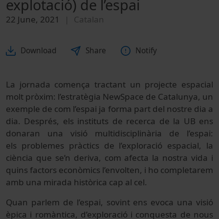
explotació) de l’espai
22 June, 2021
Catalan
Download
Share
Notify
La jornada comença tractant un projecte espacial
molt pròxim: l’estratègia NewSpace de Catalunya, un
exemple de com l’espai ja forma part del nostre dia a
dia. Després, els instituts de recerca de la UB ens
donaran una visió multidisciplinària de l’espai:
els problemes pràctics de l’exploració espacial, la
ciència que se’n deriva, com afecta la nostra vida i
quins factors econòmics l’envolten, i ho completarem
amb una mirada històrica cap al cel.
Quan parlem de l’espai, sovint ens evoca una visió
èpica i romàntica, d’exploració i conquesta de nous