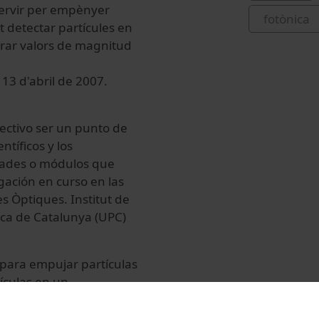
servir per empènyer
fotònica
 detectar partícules en
urar valors de magnitud
 13 d'abril de 2007.
ectivo ser un punto de
tíficos y los
dades o módulos que
ación en curso en las
s Òptiques. Institut de
nica de Catalunya (UPC)
a para empujar partículas
ículas en un
útiles para medir
 de células en tiempo