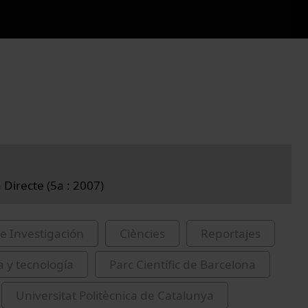
 Directe (5a : 2007)
e Investigación
Ciències
Reportajes
a y tecnología
Parc Científic de Barcelona
Universitat Politècnica de Catalunya