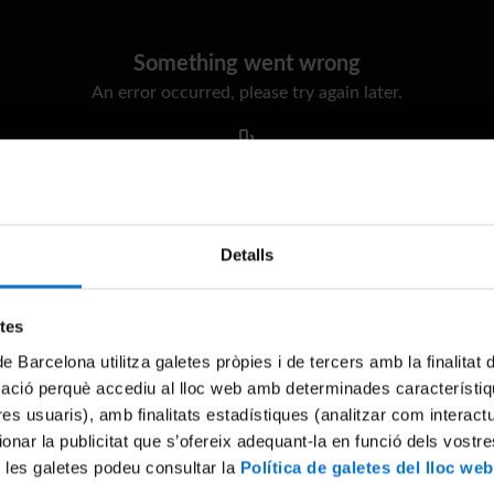
Something went wrong
An error occurred, please try again later.
Try again
Detalls
etes
de Barcelona utilitza galetes pròpies i de tercers amb la finalitat
mació perquè accediu al lloc web amb determinades característiq
tres usuaris), amb finalitats estadístiques (analitzar com interac
ionar la publicitat que s’ofereix adequant-la en funció dels vostr
 les galetes podeu consultar la
Política de galetes del lloc web