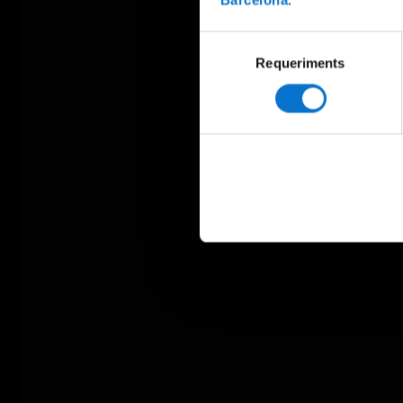
Selecció
Requeriments
de
consentiment