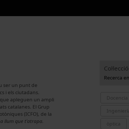
Col·lecció
Recerca en
iu ser un punt de
cs i els ciutadans.
Docencia 
 que apleguen un ampli
tats catalanes. El Grup
Ingenierí
otòniques (ICFO), de la
La llum que t'atrapa.
òptica