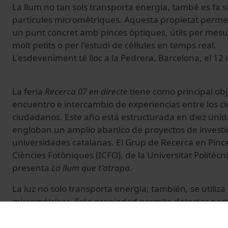
La llum no tan sols transporta energia, també es fa 
partícules micromètriques. Aquesta propietat permet
un punt concret amb pinces òptiques, útils per mes
molt petits o per l'estudi de cèl·lules en temps real.
L'esdeveniment té lloc a la Pedrera, Barcelona, el 12 i
La feria
Recerca 07 en directe
tiene como principal obj
encuentro e intercambio de experiencias entre los cien
ciudadanos. Este año está estructurada en diez uni
engloban un amplio abanico de proyectos de investig
universidades catalanas. El Grup de Recerca en Pince
Ciències Fotòniques (ICFO), de la Universitat Politèc
presenta
La llum que t'atrapa.
La luz no solo transporta energia; también, se utiliz
micrométricas. Esta propiedad permite detectar part
determinado punto con pinzas ópticas, que resultan 
valores de magnitud muy pequeños o para el estudio