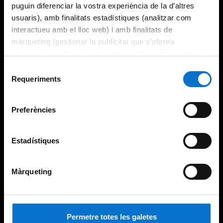
puguin diferenciar la vostra experiència de la d’altres
usuaris), amb finalitats estadístiques (analitzar com
interactueu amb el lloc web) i amb finalitats de
màrqueting (gestionar la publicitat que s’ofereix
adequant-la en funció dels vostres hàbits de navegació).
Per obtenir més informació sobre les galetes podeu
Selecció
consultar la
Política de galetes del lloc web de la
Requeriments
de
Universitat de Barcelona
.
consentiment
Preferències
Estadístiques
Màrqueting
Permetre totes les galetes