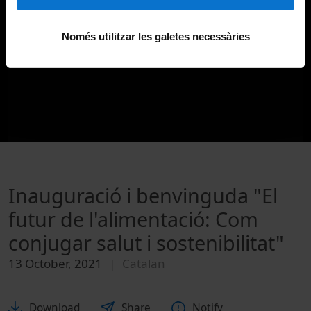
Només utilitzar les galetes necessàries
Inauguració i benvinguda "El
futur de l'alimentació: Com
conjugar salut i sostenibilitat"
13 October, 2021
Catalan
Download
Share
Notify