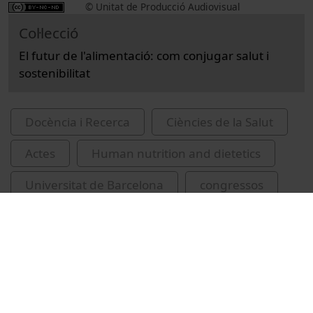
© Unitat de Producció Audiovisual
Col·lecció
El futur de l'alimentació: com conjugar salut i
sostenibilitat
Docència i Recerca
Ciències de la Salut
Actes
Human nutrition and dietetics
Universitat de Barcelona
congressos
Guàrdia-Olmos, Joan, 1958-
Tarafa, Gemma
Borrell, Carme
alimentació
inauguracions