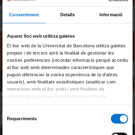
TTM 2024. Session 9. Towards Food Sovereignty: AI and
Consentiment
Detalls
Informació
Other Tools to Fight Food Waste
14 Octubre, 2024
Aquest lloc web utilitza galetes
El lloc web de la Universitat de Barcelona utilitza galetes
pròpies i de tercers amb la finalitat de gestionar les
vostres preferències (recordar informació perquè accediu
al lloc web amb determinades característiques que
puguin diferenciar la vostra experiència de la d’altres
usuaris), amb finalitats estadístiques (analitzar com
interactueu amb el lloc web) i amb finalitats de
màrqueting (gestionar la publicitat que s’ofereix
TTM 2024. Sesión 9. Hacia la soberanía alimentaria: La IA y
adequant-la en funció dels vostres hàbits de navegació).
Otras Herramientas para Luchar Contra el Desperdicio
Per obtenir més informació sobre les galetes podeu
Alimentario
Selecció
consultar la
Política de galetes del lloc web de la
Requeriments
14 Octubre, 2024
de
Universitat de Barcelona
.
consentiment