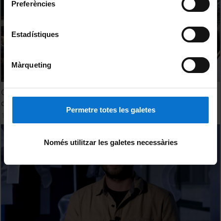
Preferències
Estadístiques
Màrqueting
Quan la intel·ligència artificial es troba amb les llengües
del món
Permetre totes les galetes
11 Octubre, 2024
Només utilitzar les galetes necessàries