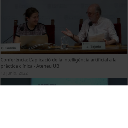
Conferència: L'aplicació de la intel·ligència artificial a la
pràctica clínica - Ateneu UB
13 Junio, 2022