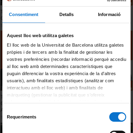
TTM 2024. Session 9. Towards Food Sovereignty: AI and
Consentiment
Detalls
Informació
Other Tools to Fight Food Waste
14 octubre, 2024
Aquest lloc web utilitza galetes
El lloc web de la Universitat de Barcelona utilitza galetes
pròpies i de tercers amb la finalitat de gestionar les
vostres preferències (recordar informació perquè accediu
al lloc web amb determinades característiques que
puguin diferenciar la vostra experiència de la d’altres
usuaris), amb finalitats estadístiques (analitzar com
interactueu amb el lloc web) i amb finalitats de
màrqueting (gestionar la publicitat que s’ofereix
TTM 2024. Sesión 9. Hacia la soberanía alimentaria: La IA y
adequant-la en funció dels vostres hàbits de navegació).
Otras Herramientas para Luchar Contra el Desperdicio
Per obtenir més informació sobre les galetes podeu
Alimentario
Selecció
consultar la
Política de galetes del lloc web de la
Requeriments
14 octubre, 2024
de
Universitat de Barcelona
.
consentiment