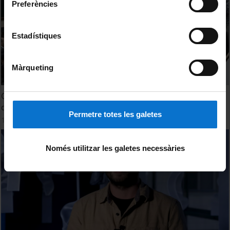
Preferències
Estadístiques
Màrqueting
Quan la intel·ligència artificial es troba amb les llengües
del món
Permetre totes les galetes
11 octubre, 2024
Només utilitzar les galetes necessàries