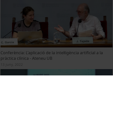
Conferència: L'aplicació de la intel·ligència artificial a la
pràctica clínica - Ateneu UB
13 juny, 2022