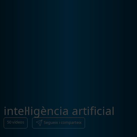
intel·ligència artificial
50
vídeos
Segueix i comparteix