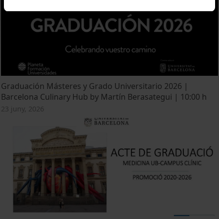
Graduación Másteres y Grado Universitario 2026 |
Barcelona Culinary Hub by Martín Berasategui | 10:00 h
23 juny, 2026