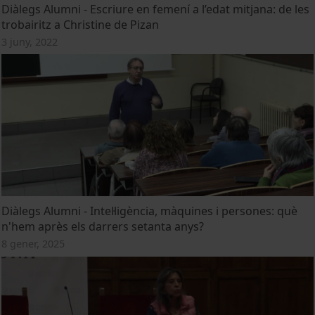
Diàlegs Alumni - Escriure en femení a l’edat mitjana: de les
trobairitz a Christine de Pizan
3 juny, 2022
Diàlegs Alumni - Intel·ligència, màquines i persones: què
n'hem après els darrers setanta anys?
8 gener, 2025