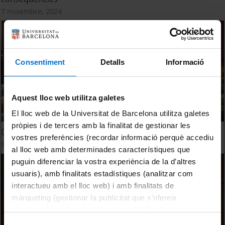
7 novembre, 2024
Consentiment
Detalls
Informació
Aquest lloc web utilitza galetes
El lloc web de la Universitat de Barcelona utilitza galetes
pròpies i de tercers amb la finalitat de gestionar les
Diàlegs Alumni - Crims, reis i... genètica
vostres preferències (recordar informació perquè accediu
8 maig, 2023
al lloc web amb determinades característiques que
puguin diferenciar la vostra experiència de la d’altres
usuaris), amb finalitats estadístiques (analitzar com
interactueu amb el lloc web) i amb finalitats de
màrqueting (gestionar la publicitat que s’ofereix
adequant-la en funció dels vostres hàbits de navegació).
Per obtenir més informació sobre les galetes podeu