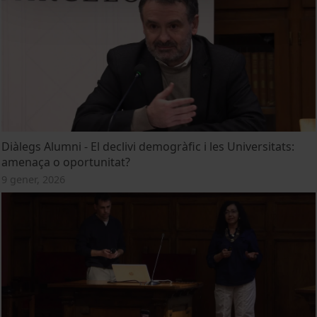
Diàlegs Alumni - El declivi demogràfic i les Universitats:
amenaça o oportunitat?
9 gener, 2026