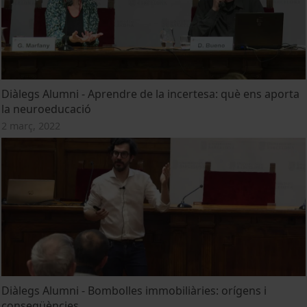
Diàlegs Alumni - Aprendre de la incertesa: què ens aporta
la neuroeducació
2 març, 2022
Diàlegs Alumni - Bombolles immobiliàries: orígens i
conseqüències