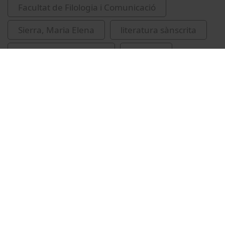
Facultat de Filologia i Comunicació
Sierra, Maria Elena
literatura sànscrita
filologia indoeuropea
sànscrit
Related videos