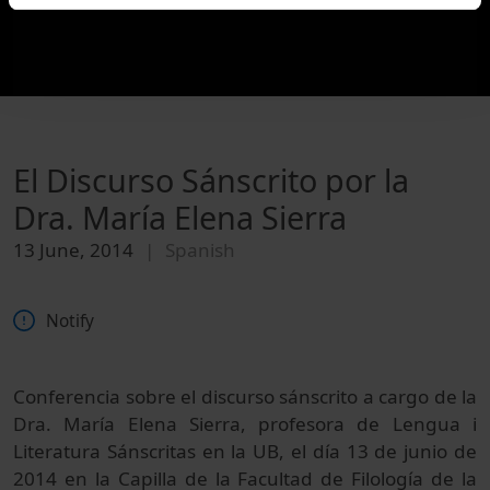
El Discurso Sánscrito por la
Dra. María Elena Sierra
13 June, 2014
Spanish
Notify
Conferencia sobre el discurso sánscrito a cargo de la
Dra. María Elena Sierra, profesora de Lengua i
Literatura Sánscritas en la UB, el día 13 de junio de
2014 en la Capilla de la Facultad de Filología de la