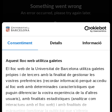
Something went wrong
An error occurred, please try again later.
Try again
Consentiment
Detalls
Informació
Aquest lloc web utilitza galetes
El lloc web de la Universitat de Barcelona utilitza galetes
pròpies i de tercers amb la finalitat de gestionar les
vostres preferències (recordar informació perquè accediu
al lloc web amb determinades característiques que
puguin diferenciar la vostra experiència de la d’altres
usuaris), amb finalitats estadístiques (analitzar com
interactueu amb el lloc web) i amb finalitats de
màrqueting (gestionar la publicitat que s’ofereix