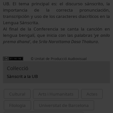
UB. El tema principal es: el discurso sánscrito, la
importancia de la correcta pronunciación,
transcripción y uso de los caracteres diacríticos en la
Lengua Sánscrita.
Al final de la Conferencia se canta la canción en
lengua bengalí, que inicia con las palabras ‘
ye anilo
prema dhana
’, de
Srila Narottama Dasa Thakura
.
© Unitat de Producció Audiovisual
Col·lecció
Sànscrit a la UB
Cultural
Arts i Humanitats
Actes
Filologia
Universitat de Barcelona