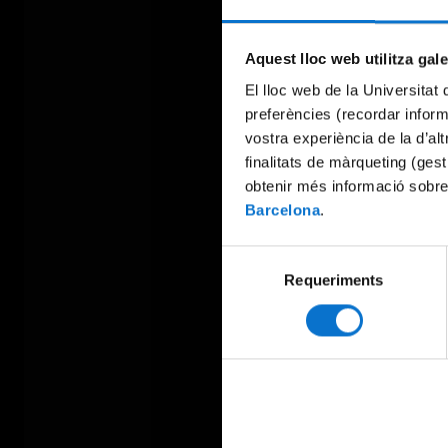
Aquest lloc web utilitza gal
El lloc web de la Universitat 
preferències (recordar infor
vostra experiència de la d’al
finalitats de màrqueting (gest
obtenir més informació sobre
Barcelona
.
Selecció
Requeriments
de
consentiment