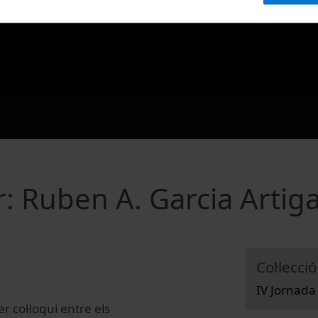
r: Ruben A. Garcia Artig
Col·lecció
IV Jornada
r col·loqui entre els