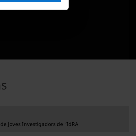
as
 de Joves Investigadors de l’IdRA