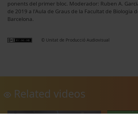
ponents del primer bloc. Moderador: Ruben A. Garcia
de 2019 a l'Aula de Graus de la Facultat de Biologia d
Barcelona.
© Unitat de Producció Audiovisual
Related videos