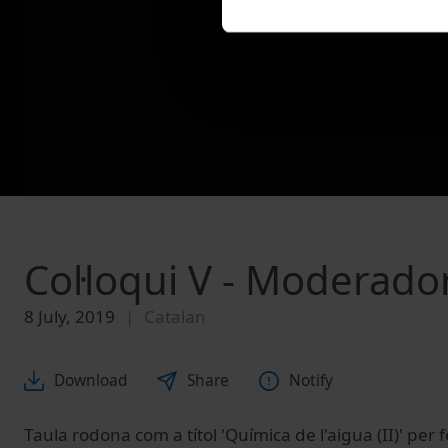
Col·loqui V - Moderado
8 July, 2019
Catalan
Download
Share
Notify
Taula rodona com a títol 'Química de l'aigua (II)' per fe