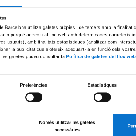
Try again
etes
de Barcelona utilitza galetes pròpies i de tercers amb la finalitat
mació perquè accediu al lloc web amb determinades característiq
tres usuaris), amb finalitats estadístiques (analitzar com interac
ionar la publicitat que s’ofereix adequant-la en funció dels vostr
 les galetes podeu consultar la
Política de galetes del lloc web
Preferències
Estadístiques
Només utilitzar les galetes
Perm
necessàries