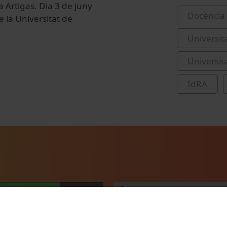
 Artigas. Dia 3 de juny
Docència 
e la Universitat de
Universit
Universit
IdRA