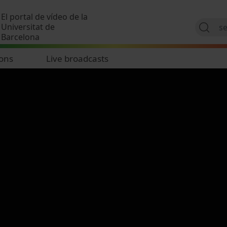
Skip to main content
El portal de vídeo de la
Universitat de
Barcelona
ions
Live broadcasts