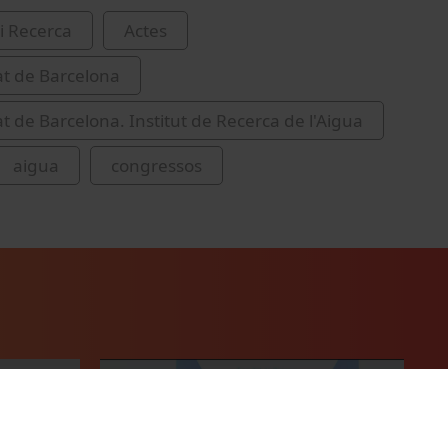
i Recerca
Actes
at de Barcelona
at de Barcelona. Institut de Recerca de l'Aigua
aigua
congressos