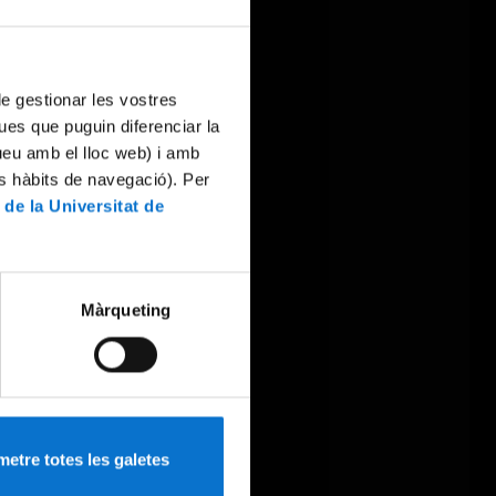
 de gestionar les vostres
ues que puguin diferenciar la
tueu amb el lloc web) i amb
es hàbits de navegació). Per
 de la Universitat de
Màrqueting
etre totes les galetes