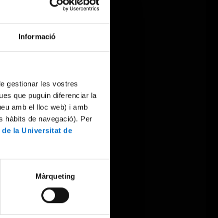
Informació
 de gestionar les vostres
ues que puguin diferenciar la
tueu amb el lloc web) i amb
es hàbits de navegació). Per
 de la Universitat de
Màrqueting