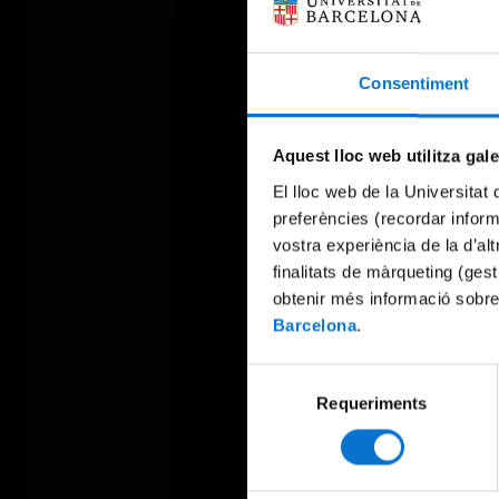
Consentiment
Aquest lloc web utilitza gal
El lloc web de la Universitat 
preferències (recordar infor
vostra experiència de la d’al
finalitats de màrqueting (gest
obtenir més informació sobre
Barcelona
.
Selecció
Requeriments
de
consentiment