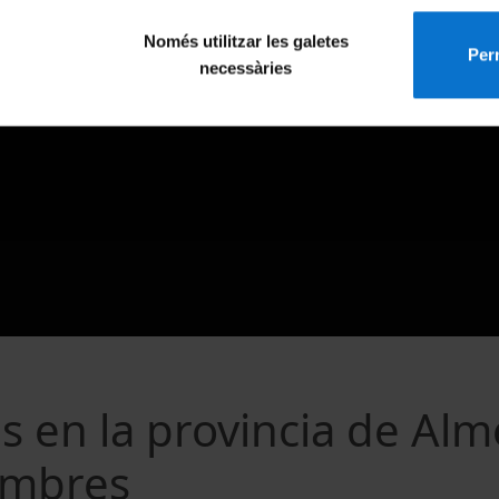
Només utilitzar les galetes
Perm
necessàries
s en la provincia de Alm
umbres