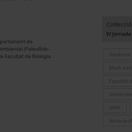
Col·lecció
IV Jornada
Departament de
Ambiental (PaleoRisk-
Docència 
la Facultat de Biologia
Medi amb
Facultat 
Universit
IdRA
Almeria (