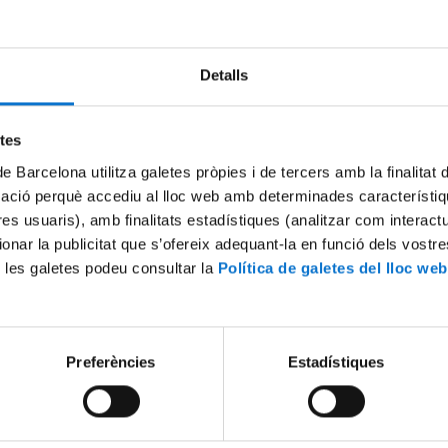
Try again
Detalls
etes
de Barcelona utilitza galetes pròpies i de tercers amb la finalitat
mació perquè accediu al lloc web amb determinades característiq
tres usuaris), amb finalitats estadístiques (analitzar com interac
ionar la publicitat que s’ofereix adequant-la en funció dels vostr
 les galetes podeu consultar la
Política de galetes del lloc web
Preferències
Estadístiques