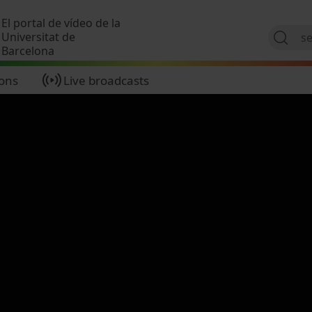
Skip to main content
El portal de vídeo de la
Universitat de
Barcelona
ions
Live broadcasts