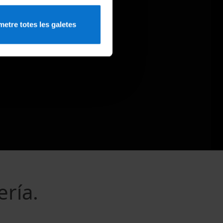
etre totes les galetes
ería.