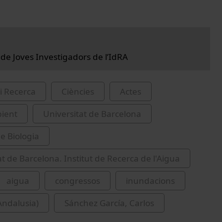
 de Joves Investigadors de l’IdRA
i Recerca
Ciències
Actes
ient
Universitat de Barcelona
de Biologia
at de Barcelona. Institut de Recerca de l'Aigua
aigua
congressos
inundacions
Andalusia)
Sánchez García, Carlos