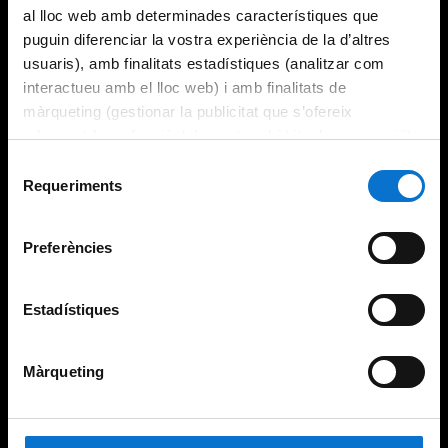
al lloc web amb determinades característiques que
puguin diferenciar la vostra experiència de la d’altres
usuaris), amb finalitats estadístiques (analitzar com
interactueu amb el lloc web) i amb finalitats de
màrqueting (gestionar la publicitat que s’ofereix
adequant-la en funció dels vostres hàbits de navegació).
Per obtenir més informació sobre les galetes podeu
Selecció
consultar la
Política de galetes del lloc web de la
Requeriments
de
Universitat de Barcelona
.
consentiment
Preferències
Estadístiques
Màrqueting