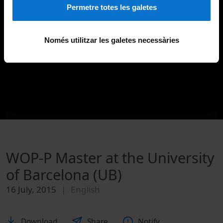
Permetre totes les galetes
Només utilitzar les galetes necessàries
WOP-P Master at the University
of Barcelona (UB)
16 July, 2015
English
Download
Share
Notify