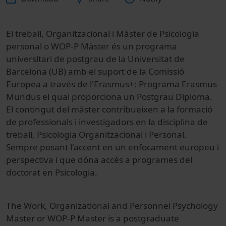
El treball,
Organitzacional
i
Màster de
Psicologia
personal
o
WOP
-
P
Màster
és un programa
universitari de
postgrau de
la
Universitat
de
Barcelona
(
UB
)
amb
el suport de la
Comissió
Europea a través
de l'Erasmus
+
:
Programa
Erasmus
Mundus
el qual proporciona un
Postgrau
Diploma
.
El contingut del
màster
contribueixen a la
formació
de
professionals
i investigadors en
la disciplina
de
treball
, Psicologia
Organitzacional
i Personal.
Sempre
posant l'accent en
un enfocament
europeu
i
perspectiva
i que dóna
accés a
programes del
doctorat en Psicologia
.
The Work, Organizational and Personnel Psychology
Master or WOP-P Master is a postgraduate