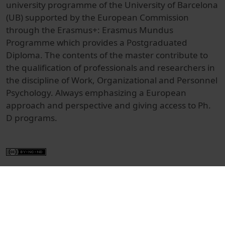
university programme of the University of Barcelona
(UB) supported by the European Commission
through the Erasmus+: Erasmus Mundus
Programme which provides a Postgraduated
Diploma.
The contents of the master contribute to
the qualification of professionals and researchers in
the discipline of Work, Organizational and Personnel
Psychology. Always emphasizing a European
approach and perspective and giving access to Ph.
D programs.
Docència i Recerca
Ciències de la Salut
Espots
Psychology
Universitat de Barcelona