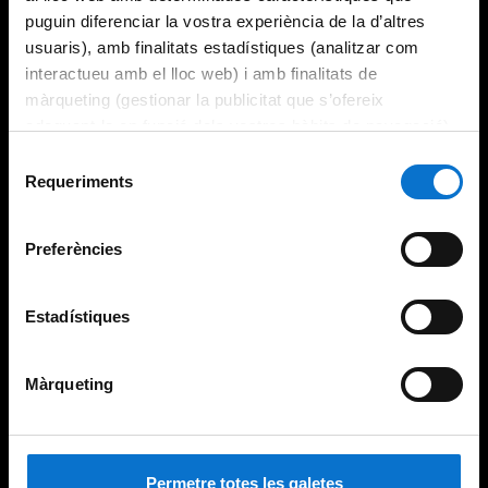
puguin diferenciar la vostra experiència de la d’altres
usuaris), amb finalitats estadístiques (analitzar com
interactueu amb el lloc web) i amb finalitats de
màrqueting (gestionar la publicitat que s’ofereix
adequant-la en funció dels vostres hàbits de navegació).
Per obtenir més informació sobre les galetes podeu
Selecció
consultar la
Política de galetes del lloc web de la
Requeriments
de
Universitat de Barcelona
.
consentiment
Preferències
Estadístiques
Màrqueting
Permetre totes les galetes