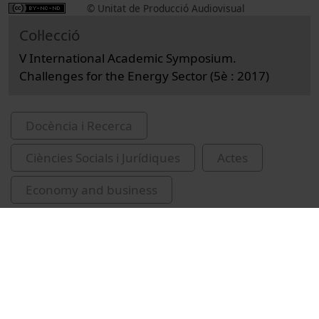
© Unitat de Producció Audiovisual
Col·lecció
V International Academic Symposium.
Challenges for the Energy Sector (5è : 2017)
Docència i Recerca
Ciències Socials i Jurídiques
Actes
Economy and business
Universitat de Barcelona
Massol, Olivier
congressos
Institut d'Economia de Barcelona