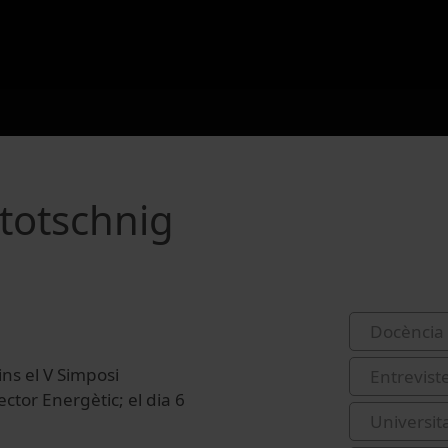
ototschnig
Docència 
ins el V Simposi
Entrevist
ctor Energètic; el dia 6
Universit