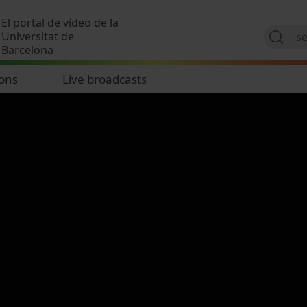
Skip to main content
El portal de vídeo de la
Universitat de
Barcelona
ions
Live broadcasts