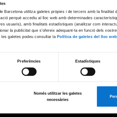
etes
de Barcelona utilitza galetes pròpies i de tercers amb la finalitat
mació perquè accediu al lloc web amb determinades característiq
tres usuaris), amb finalitats estadístiques (analitzar com interac
ionar la publicitat que s’ofereix adequant-la en funció dels vostr
 les galetes podeu consultar la
Política de galetes del lloc web
Preferències
Estadístiques
Només utilitzar les galetes
Perm
necessàries