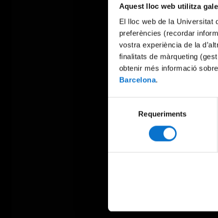
Aquest lloc web utilitza gal
El lloc web de la Universitat 
preferències (recordar infor
vostra experiència de la d’al
finalitats de màrqueting (gest
obtenir més informació sobre
Barcelona
.
Selecció
Requeriments
de
consentiment