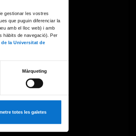
 de gestionar les vostres
ues que puguin diferenciar la
tueu amb el lloc web) i amb
es hàbits de navegació). Per
 de la Universitat de
Màrqueting
etre totes les galetes