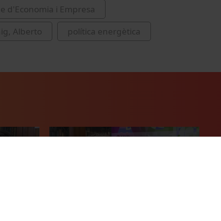
de d'Economia i Empresa
ig, Alberto
política energètica