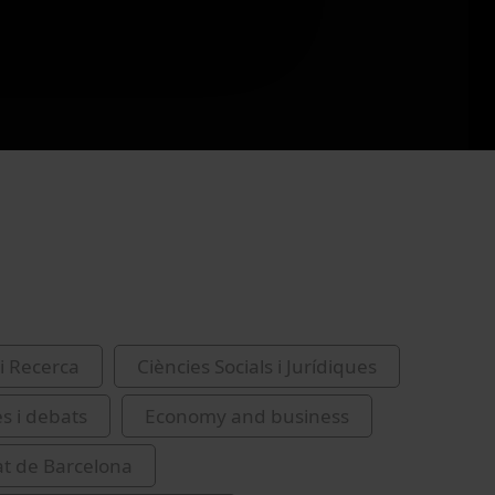
i Recerca
Ciències Socials i Jurídiques
es i debats
Economy and business
at de Barcelona