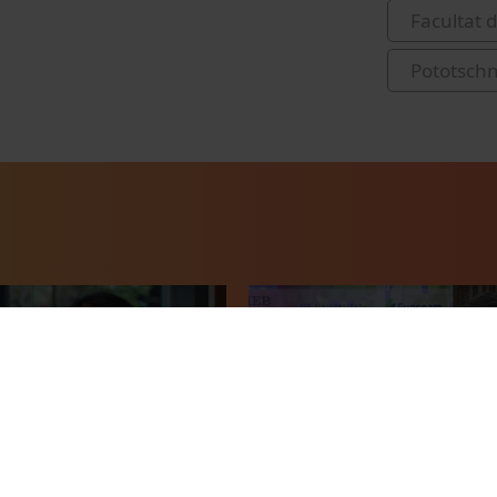
Facultat 
Pototschn