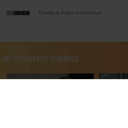
© Unitat de Producció Audiovisual
Related videos