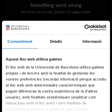
Something went wrong
An error occurred, please try again later.
Try again
Consentiment
Detalls
Informació
Aquest lloc web utilitza galetes
El lloc web de la Universitat de Barcelona utilitza galetes
pròpies i de tercers amb la finalitat de gestionar les
vostres preferències (recordar informació perquè accediu
al lloc web amb determinades característiques que
puguin diferenciar la vostra experiència de la d’altres
usuaris), amb finalitats estadístiques (analitzar com
interactueu amb el lloc web) i amb finalitats de
màrqueting (gestionar la publicitat que s’ofereix