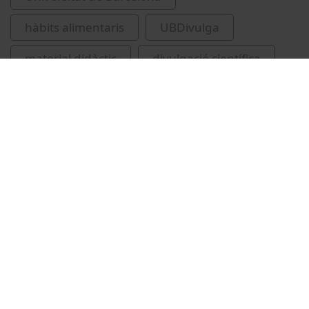
hàbits alimentaris
UBDivulga
material didàctic
divulgació científica
Related videos