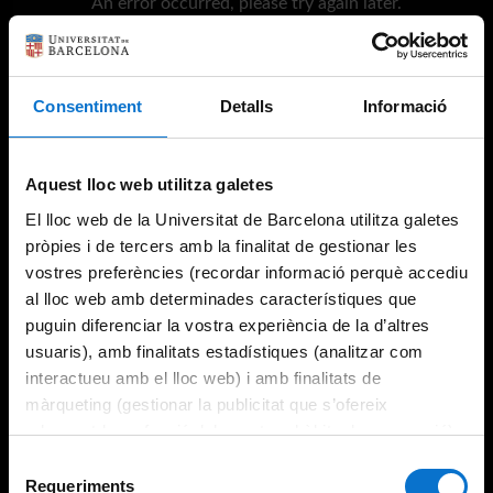
An error occurred, please try again later.
Try again
Consentiment
Detalls
Informació
Aquest lloc web utilitza galetes
El lloc web de la Universitat de Barcelona utilitza galetes
pròpies i de tercers amb la finalitat de gestionar les
vostres preferències (recordar informació perquè accediu
al lloc web amb determinades característiques que
puguin diferenciar la vostra experiència de la d’altres
usuaris), amb finalitats estadístiques (analitzar com
interactueu amb el lloc web) i amb finalitats de
màrqueting (gestionar la publicitat que s’ofereix
adequant-la en funció dels vostres hàbits de navegació).
Per obtenir més informació sobre les galetes podeu
Selecció
consultar la
Política de galetes del lloc web de la
Requeriments
de