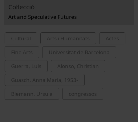
Col·lecció
Art and Speculative Futures
Cultural
Arts i Humanitats
Actes
Fine Arts
Universitat de Barcelona
Guerra, Luis
Alonso, Christian
Guasch, Anna Maria, 1953-
Biemann, Ursula
congressos