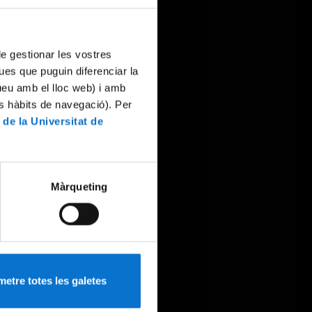
 de gestionar les vostres
ues que puguin diferenciar la
tueu amb el lloc web) i amb
es hàbits de navegació). Per
 de la Universitat de
Màrqueting
etre totes les galetes