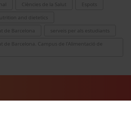
nal
Ciències de la Salut
Espots
rition and dietetics
at de Barcelona
serveis per als estudiants
at de Barcelona. Campus de l'Alimentació de