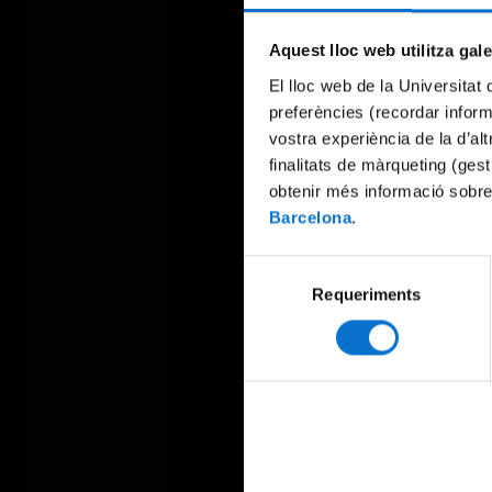
Aquest lloc web utilitza gal
El lloc web de la Universitat 
preferències (recordar infor
vostra experiència de la d’al
finalitats de màrqueting (gest
obtenir més informació sobre
Barcelona
.
Selecció
Requeriments
de
consentiment