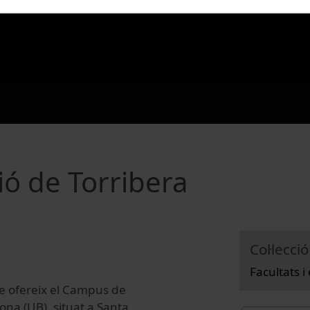
ió de Torribera
Col·lecció
Facultats i
que ofereix el Campus de
lona (UB), situat a Santa