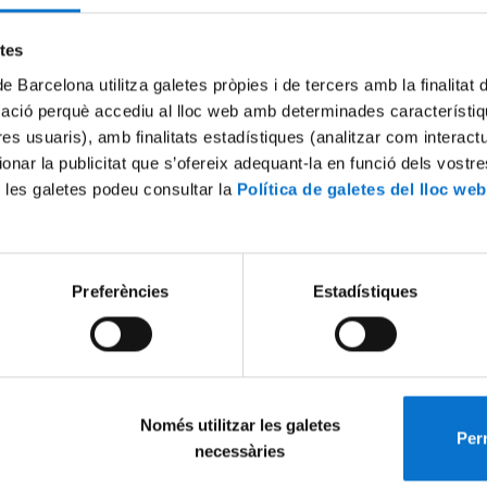
Try again
etes
de Barcelona utilitza galetes pròpies i de tercers amb la finalitat
mació perquè accediu al lloc web amb determinades característiq
tres usuaris), amb finalitats estadístiques (analitzar com interac
ionar la publicitat que s’ofereix adequant-la en funció dels vostr
 les galetes podeu consultar la
Política de galetes del lloc web
Preferències
Estadístiques
Només utilitzar les galetes
Perm
necessàries