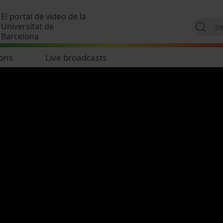
Skip to main content
El portal de vídeo de la
Universitat de
Barcelona
ions
Live broadcasts