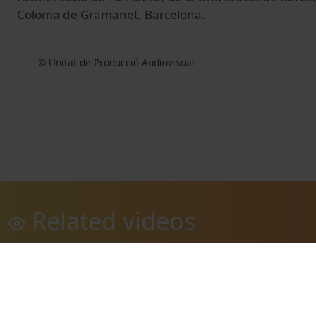
Coloma de Gramanet, Barcelona.
© Unitat de Producció Audiovisual
Related videos