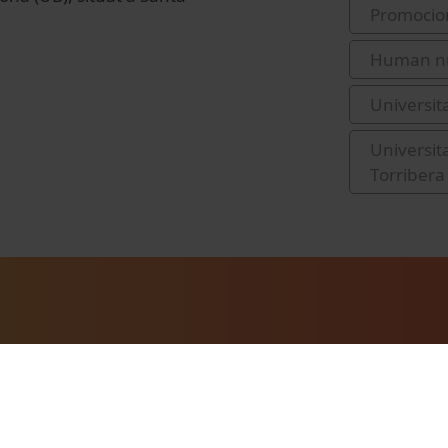
Promocio
Human nut
Universit
Universit
Torribera