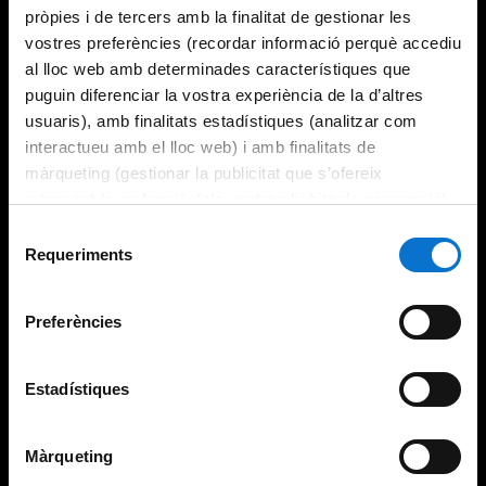
pròpies i de tercers amb la finalitat de gestionar les
vostres preferències (recordar informació perquè accediu
al lloc web amb determinades característiques que
puguin diferenciar la vostra experiència de la d’altres
usuaris), amb finalitats estadístiques (analitzar com
interactueu amb el lloc web) i amb finalitats de
màrqueting (gestionar la publicitat que s’ofereix
adequant-la en funció dels vostres hàbits de navegació).
Per obtenir més informació sobre les galetes podeu
Selecció
consultar la
Política de galetes del lloc web de la
Requeriments
de
Universitat de Barcelona
.
consentiment
Preferències
Estadístiques
Màrqueting