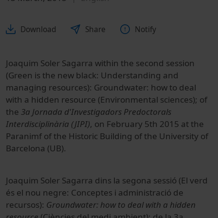
Download
Share
Notify
Joaquim Soler Sagarra within the second session
(Green is the new black: Understanding and
managing resources): Groundwater: how to deal
with a hidden resource (Environmental sciences); of
the
3a Jornada d'Investigadors Predoctorals
Interdisciplinària (JIPI)
, on February 5th 2015 at the
Paranimf of the Historic Building of the University of
Barcelona (UB).
Joaquim Soler Sagarra dins la segona sessió (El verd
és el nou negre: Conceptes i administració de
recursos):
Groundwater: how to deal with a hidden
resource
(Ciències del medi ambient); de la 3a