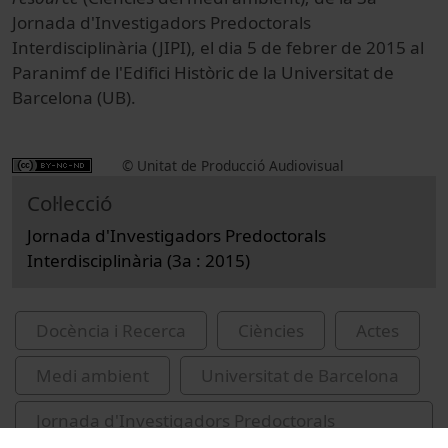
Jornada d'Investigadors Predoctorals
Interdisciplinària (JIPI), el dia 5 de febrer de 2015 al
Paranimf de l'Edifici Històric de la Universitat de
Barcelona (UB).
© Unitat de Producció Audiovisual
Col·lecció
Jornada d'Investigadors Predoctorals
Interdisciplinària (3a : 2015)
Docència i Recerca
Ciències
Actes
Medi ambient
Universitat de Barcelona
Jornada d'Investigadors Predoctorals
Interdisciplinària