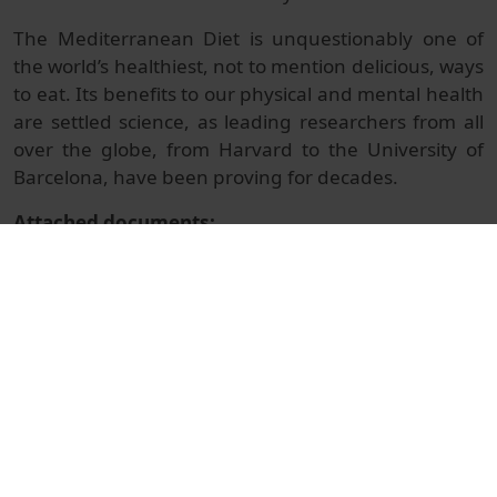
The Mediterranean Diet is unquestionably one of
the world’s healthiest, not to mention delicious, ways
to eat. Its benefits to our physical and mental health
are settled science, as leading researchers from all
over the globe, from Harvard to the University of
Barcelona, have been proving for decades.
Attached documents:
Agustí Romero
© Unitat de Producció Audiovisual
Col·lecció
4th Annual Tomorrow Tastes Mediterranean
Conference 2023 - English version